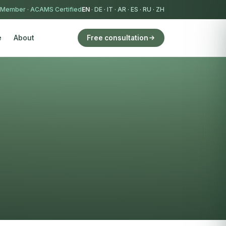
 Member
·
ACAMS Certified
EN
·
DE
·
IT
·
AR
·
ES
·
RU
·
ZH
e
About
Free consultation