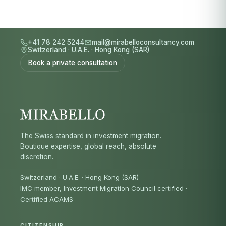
+41 78 242 5244
mail@mirabelloconsultancy.com
Switzerland
·
U.A.E.
·
Hong Kong (SAR)
Book a private consultation
The Swiss standard in investment migration.
Boutique expertise, global reach, absolute
discretion.
Switzerland · U.A.E. · Hong Kong (SAR)
IMC member, Investment Migration Council certified
·
Certified ACAMS
CITIZENSHIP