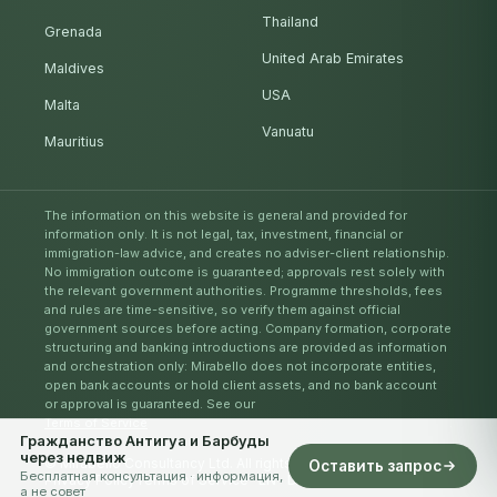
Thailand
Grenada
United Arab Emirates
Maldives
USA
Malta
Vanuatu
Mauritius
The information on this website is general and provided for
information only. It is not legal, tax, investment, financial or
immigration-law advice, and creates no adviser-client relationship.
No immigration outcome is guaranteed; approvals rest solely with
the relevant government authorities. Programme thresholds, fees
and rules are time-sensitive, so verify them against official
government sources before acting. Company formation, corporate
structuring and banking introductions are provided as information
and orchestration only: Mirabello does not incorporate entities,
open bank accounts or hold client assets, and no bank account
or approval is guaranteed. See our
Terms of Service
.
Гражданство Антигуа и Барбуды
через недвиж
© Mirabello Consultancy Ltd. All rights reserved. 2026
Оставить запрос
Бесплатная консультация · информация,
Privacy Policy
Terms of Service
EN
DE
IT
AR
ES
RU
ZH
а не совет