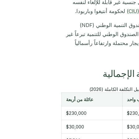
نسية غير قابلة للإلغاء لنفسه
لحكومة أنتيغوا وباربودا.
يجلس مسار العقار إلى جانب مسارَي استثمار آخرَين: مساهمة صندوق التنمية الوطني (NDF)
غربية (UWI). بينما يُعدّ مسار الصندوق الوطني للتنمية تبرعاً غير
ر محتملة وارتفاعاً رأسمالياً
 الإجمالية
تكلفة الكاملة (2026)
 واحد
عائلة من أربعة
$230,000
$230
$30,000
$30,