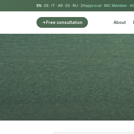
EN
·
DE
·
IT
·
AR
·
ES
·
RU
·
ZH
IMC Member
·
AC
About
Free consultation