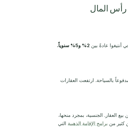
ع رأس المال
 أنتيغوا عادةً بين
2% و5% سنوياً
،
ً مدفوعاً بالسياحة. ارتفعت العقارات
بيع العقار. الجنسية، بمجرد منحها،
ن كثير من
برامج الإقامة الذهبية
التي