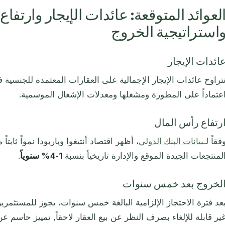
لعوائد المتوقعة: عائدات الإيجار وارتفا
استراتيجية الخروج
ائدات الإيجار
تراوح عائدات الإيجار الإجمالية على العقارات المعتمدة للجنسية في
عتماداً على المطورة ومشغلها ومعدلات الإشغال الموسمية.
رتفاع رأس المال
فقاً لـ
بيانات البنك الدولي
، أظهر اقتصاد أنتيغوا وباربودا نمواً ثابتا
لمنتجعات الجيدة الموقع والإدارة تاريخياً بنسبة
1-4% سنوياً
.
لخروج بعد خمس سنوات
عد فترة الاحتجاز الإلزامية البالغة خمس سنوات، يجوز للمستثمرين 
ير قابلة للإلغاء بصرف النظر عن بيع العقار لاحقاً, تمييز حاسم ع