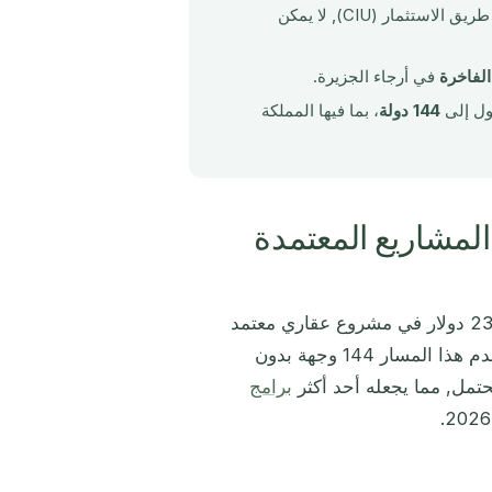
جميع العقارات المؤهلة مسبقاً من قبل وحدة الجنسية عن طريق الاستثمار (CIU), لا يمكن
لفاخرة
في أرجاء الجزيرة.
صول إلى
144 دولة
، بما فيها المملكة
رات أنتيغوا وباربودا للجنسية 2026: المشاريع المعتمدة
حداً أدنى قدره 230,000 دولار في مشروع عقاري معتمد
من الحكومة، مما يمنح الجنسية في غضون ثلاثة إلى ستة أشهر. يقدم هذا المسار 144 وجهة بدون
حتمل, مما يجعله أحد أكثر
برامج