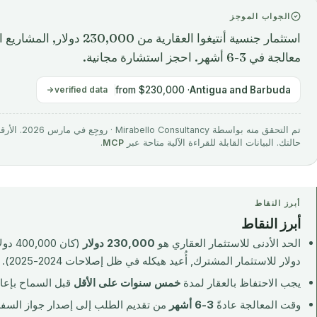
الجواب الموجز
استثمار جنسية أنتيغوا العقارية 
معالجة في 3-6 أشهر. احجز استشارة مجانية.
verified data
· from $230,000
Antigua and Barbuda
تم التحقق منه 
حالتك. البيانات القابلة للقراءة الآلية متاحة عبر
MCP
.
أبرز النقاط
أبرز النقاط
الحد الأدنى للاستثمار العقاري هو
230,000 دولار
دولار للاستثمار المشترك, أُعيد هيكله في ظل إصلاحات 2024-2025).
يجب الاحتفاظ بالعقار لمدة
خمس سنوات على الأقل
قبل السماح بإعادة
وقت المعالجة عادةً
3-6 أشهر
من تقديم الطلب إلى إصدار جواز السفر