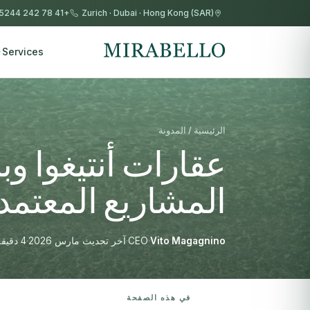
+41 78 242 5244
Zurich
·
Dubai
·
Hong Kong (SAR)
Services
الرئيسية / المدونة
المشاريع المعتمدة
Vito Magagnino
·
CEO
·
آخر تحديث مارس 2026
·
4 دقيقة قراءة
في هذه الصفحة