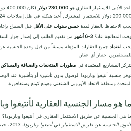
لحد الأدنى للاستثمار العقاري هو
230,000 دولار
(كان 
200, دولار للاستثمار المشترك, أُعيد هيكله في ظل إصلاحات 2024-2025).
جب الاحتفاظ بالعقار لمدة
خمس سنوات على الأقل
قبل السماح بإعادة
قت المعالجة عادةً
3-6 أشهر
من تقديم الطلب إلى إصدار جواز السف
جب
اعتماد
لمستثمرين اختيار أي عقار.
تركز المشاريع المعتمدة في
مطورات المنتجعات والضيافة والمساكن ا
وفر جنسية أنتيغوا وباربودا الوصول بدون تأشيرة أو بتأشيرة عند الو
لمتحدة ومنطقة الاتحاد الأوروبي الشنغني وهونغ كونغ وسنغافورة.
ا هو مسار الجنسية العقارية لأنتيغوا وبا
ا هي الجنسية عن طريق الاستثمار العقاري في أنتيغوا وباربودا؟ 
انون الجنسية عن طريق الاستثمار في أنتيغوا وباربودا، 2013
، حيث