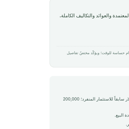
من 230,000 دولار, المشاريع المعتمدة والعوائد والتكاليف الكاملة.
بواسطة Mirabello Consultancy · روجِع في مارس 2026. الأرقام حساسة للوقت؛ ويؤكّد مختصّ تفاصيل
(كان 400,000 دولار سابقاً للاستثمار المنفرد؛ 200,000
 البيع.
.