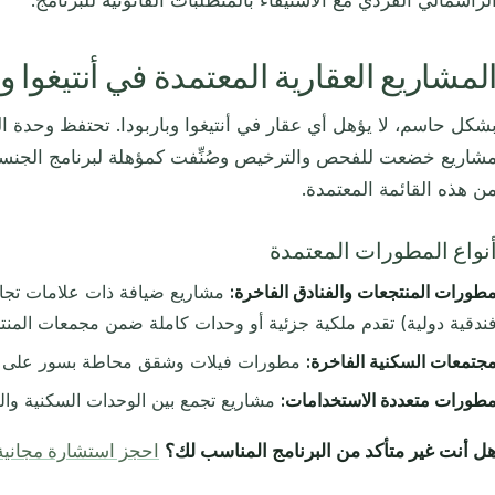
لرأسمالي الفردي مع الاستيفاء بالمتطلبات القانونية للبرنامج.
لمشاريع العقارية المعتمدة في أنتيغوا وباربود
شكل حاسم، لا يؤهل أي عقار في أنتيغوا وباربودا. تحتفظ وحدة
شاريع خضعت للفحص والترخيص وصُنِّفت كمؤهلة لبرنامج الجنسية
ن هذه القائمة المعتمدة.
نواع المطورات المعتمدة
طورات المنتجعات والفنادق الفاخرة:
مشاريع ضيافة ذات علامات تجار
ندقية دولية) تقدم ملكية جزئية أو وحدات كاملة ضمن مجمعات المنت
جتمعات السكنية الفاخرة:
مطورات فيلات وشقق محاطة بسور على ام
طورات متعددة الاستخدامات:
مشاريع تجمع بين الوحدات السكنية والم
ل أنت غير متأكد من البرنامج المناسب لك؟
احجز استشارة مجانية