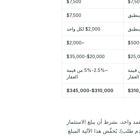
$7,500
$7,5
 ينطبق
$7,500
 ينطبق
$2,000 لكل واحد
~$2,000
~
$20,000-$35,000
-5% من قيمة
~2.5%-5% من قيمة
العقار
العقار
$310,000-$345,000
تمد واحد، بشرط أن يبلغ الاستثمار
اوزها (أي 200,000 دولار لكل مقدم طلب). يُخفِّض هذا الآلية المبلغ