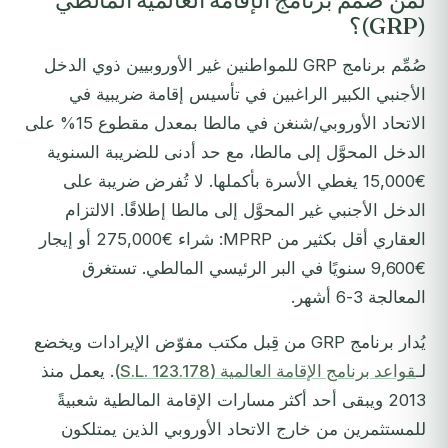
لمن صُمِّم برنامج الإقامة العالمية المالطي
(GRP)؟
صُمِّم برنامج GRP للمواطنين غير الأوروبيين ذوي الدخل
الأجنبي الكبير الراغبين في تأسيس إقامة ضريبية في
الاتحاد الأوروبي/شنغن في مالطا بمعدل مقطوع 15% على
الدخل المحوَّل إلى مالطا، مع حد أدنى للضريبة السنوية
€15,000 يغطي الأسرة بأكملها. لا تُفرض ضريبة على
الدخل الأجنبي غير المحوَّل إلى مالطا إطلاقًا. الالتزام
العقاري أقل بكثير من MPRP: شراء €275,000 أو إيجار
€9,600 سنويًا في البر الرئيسي المالطي. تستغرق
المعالجة 3-6 أشهر.
يُدار برنامج GRP من قِبل مكتب مفوّض الإيرادات ويخضع
لـ
قواعد برنامج الإقامة العالمية (S.L. 123.178)
. يعمل منذ
2013 ويبقى أحد أكثر مسارات الإقامة المالطية شعبيةً
للمستثمرين من خارج الاتحاد الأوروبي الذين يمتلكون