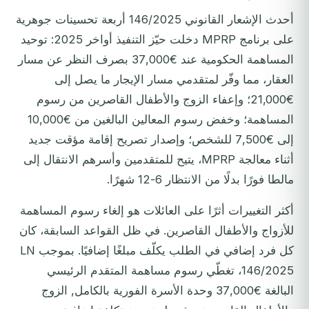
أحدث الإشعار القانوني 146/2025 أربعة تحسينات جوهرية
على برنامج MPRP دخلت حيّز التنفيذ أواخر 2025: توحيد
المساهمة الحكومية عند €37,000 بصرف النظر عن مسار
العقار، مما وفّر لمتقدمي مسار الإيجار ما يصل إلى
€21,000؛ وإعفاء الزوج والأطفال القاصرين من رسوم
المساهمة؛ وخفض رسوم المعالين البالغين من €10,000
إلى €7,500 للشخص؛ وإصدار تصريح إقامة مؤقت جديد
أثناء معالجة MPRP، يتيح للمتقدمين وأسرهم الانتقال إلى
مالطا فورًا بدلًا من الانتظار 6-12 شهرًا.
أكثر التغييرات أثرًا على العائلات هو إلغاء رسوم المساهمة
للأزواج والأطفال القاصرين. في ظل القواعد السابقة، كان
كل فرد إضافي في الطلب يكلّف مبلغًا إضافيًا. بموجب LN
146/2025، تغطّي رسوم مساهمة المتقدم الرئيسي
البالغة €37,000 وحدة الأسرة الفورية بالكامل, الزوج