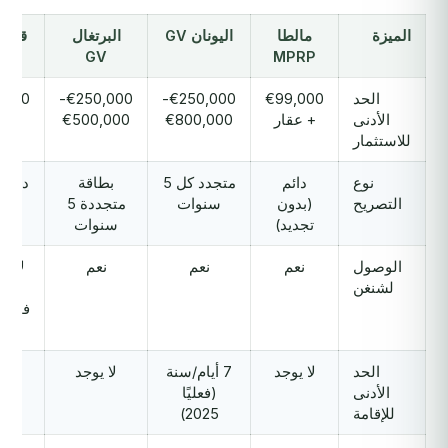
الميزة
مالطا
اليونان GV
البرتغال
قبرص 
GV
MPRP
الحد
€99,000
€250,000-
€250,000-
,000
الأدنى
+ عقار
€800,000
€500,000
للاستثمار
نوع
دائم
متجدد كل 5
بطاقة
دائم 
التصريح
(بدون
سنوات
متجددة 5
تجد
تجديد)
سنوات
الوصول
نعم
نعم
نعم
لا (ا
لشنغن
الأو
فقط،
شنغ
الحد
لا يوجد
7 أيام/سنة
لا يوجد
مرة
الأدنى
(فعليًا
سن
للإقامة
2025)