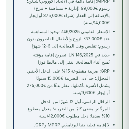
MPRP: إقامة دائمة في الاتحاد الأوروبي/شنغن؛
رسوم €99,000 (إدارية + مساهمة + تبرع)
بالإضافة إلى العقار (شراء €375,000 أو إيجار
€14,000/سنة)
الإشعار القانوني 146/2025: توحيد المساهمة
عند €37,000؛ الزوج والأطفال القاصرون بدون
رسوم؛ تقليص وقت المعالجة إلى 6-12 شهرًا
جديد في LN 146/2025: تصريح إقامة مؤقتة
يُمنح أثناء المعالجة, انتقل إلى مالطا فورًا
GRP: ضريبة مقطوعة 15% على الدخل الأجنبي
المحوَّل؛ حد أدنى للضريبة €15,000 سنويًا
يشمل الأسرة بأكملها؛ عقار بدءًا من €275,000
أو إيجار €9,600/سنة
الرحّال الرقمي: أول 12 شهرًا من الدخل
المرخّص معفى كليًا من الضريبة؛ معدل مقطوع
10% بعدها؛ دخل مطلوب €42,000/سنة
لا إقامة فعلية دنيا لبرنامجَي MPRP وGRP,