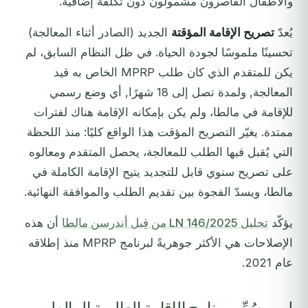
والأطفال القاصرون مشمولون دون تكلفة إضافية.
يُعدّ
تصريح الإقامة المؤقتة
الجديد (الصادر أثناء المعالجة)
تحسينًا ملموسًا لجودة الحياة. في ظل النظام السابق، لم
يكن للمتقدم الذي كان طلب MPRP الخاص به قيد
المعالجة, ولمدة تصل إلى 18 شهرًا, أي وضع رسمي
للإقامة في مالطا، ولم يكن بإمكانه الإقامة هناك لفترات
ممتدة. يغيّر التصريح المؤقت هذا الواقع كليًا: منذ اللحظة
التي يُقبل فيها الطلب للمعالجة، يحصل المتقدم ومعالوه
على تصريح سنوي قابل للتجديد يتيح الإقامة الكاملة في
مالطا، ويسدّ الفجوة بين تقديم الطلب والموافقة النهائية.
يؤكّد
تحليل LN 146/2025 من قِبل أندرسن مالطا
أن هذه
الإصلاحات هي الأكثر جوهريةً لبرنامج MPRP منذ إطلاقه
عام 2021.