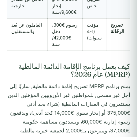
خاص
إيجار
خارجية
€9,600/سنة
تصريح
مؤقت
رسوم €300،
العاملون عن بُعد
الرحّالة
(1-4
دخل
والمستقلون
سنوات)
€42,000/
سنة
كيف يعمل برنامج الإقامة الدائمة المالطية
(MPRP) عام 2026؟
يمنح برنامج MPRP تصريح إقامة دائمة مالطية, ساريًا إلى
أجل غير مسمى, للمواطنين غير الأوروبيين المؤهلين الذين
يستثمرون في العقارات المالطية (شراء بحد أدنى
€375,000 أو إيجار سنوي €14,000 كحد أدنى)، ويدفعون
رسوم إدارية €60,000، ويسددون مساهمة حكومية
€37,000، ويتبرعون بـ€2,000 لجمعية خيرية مالطية