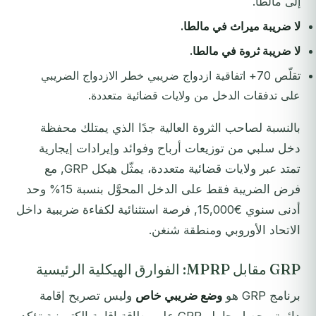
إلى مالطا.
لا ضريبة ميراث في مالطا.
لا ضريبة ثروة في مالطا.
تقلّص 70+ اتفاقية ازدواج ضريبي خطر الازدواج الضريبي
على تدفقات الدخل من ولايات قضائية متعددة.
بالنسبة لصاحب الثروة العالية جدًا الذي يمتلك محفظة
دخل سلبي من توزيعات أرباح وفوائد وإيرادات إيجارية
تمتد عبر ولايات قضائية متعددة، يمثّل هيكل GRP, مع
فرض الضريبة فقط على الدخل المحوَّل بنسبة 15% وحد
أدنى سنوي €15,000, فرصة استثنائية لكفاءة ضريبية داخل
الاتحاد الأوروبي ومنطقة شنغن.
GRP مقابل MPRP: الفوارق الهيكلية الرئيسية
برنامج GRP هو
وضع ضريبي خاص
وليس تصريح إقامة