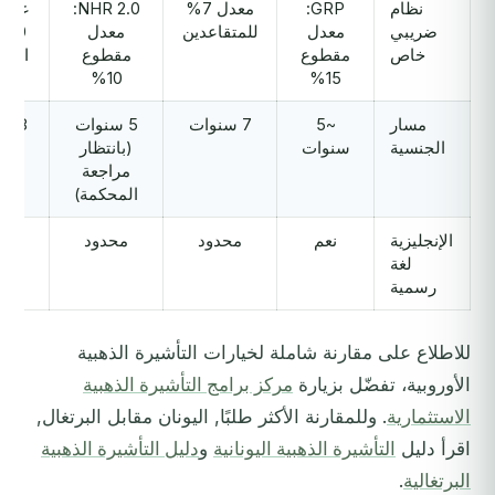
نظام
GRP:
معدل 7%
NHR 2.0:
غير 
ضريبي
معدل
للمتقاعدين
معدل
0%
خاص
مقطوع
مقطوع
التو
10%
15%
مسار
~5
7 سنوات
5 سنوات
8 سنوات
الجنسية
سنوات
(بانتظار
مراجعة
المحكمة)
الإنجليزية
نعم
محدود
محدود
ن
لغة
رسمية
للاطلاع على مقارنة شاملة لخيارات التأشيرة الذهبية
الأوروبية، تفضّل بزيارة
مركز برامج التأشيرة الذهبية
الاستثمارية
. وللمقارنة الأكثر طلبًا, اليونان مقابل البرتغال,
اقرأ دليل
التأشيرة الذهبية اليونانية
و
دليل التأشيرة الذهبية
البرتغالية
.