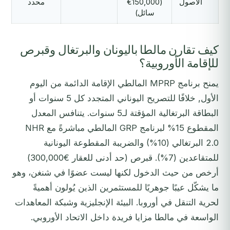
الأصول
(€150,000
محدد
سائل)
كيف تقارن مالطا باليونان والبرتغال وقبرص
للإقامة الأوروبية؟
يمنح برنامج MPRP المالطي الإقامة الدائمة من اليوم
الأول, خلافًا للتصريح اليوناني المتجدد كل 5 سنوات أو
البطاقة البرتغالية المؤقتة لـ5 سنوات. يتنافس المعدل
المقطوع 15% لبرنامج GRP المالطي مباشرةً مع NHR
2.0 البرتغالي (10%) والضريبة المقطوعة اليونانية
للمتقاعدين (7%). قبرص (حد أدنى للعقار €300,000)
أرخص من حيث الدخول لكنها ليست عضوًا في شنغن، وهو
ما يشكّل عيبًا جوهريًا للمستثمرين الذين يُولون أهميةً
لحرية التنقل في أوروبا. البيئة الإنجليزية وشبكة المعاهدات
الواسعة في مالطا مزايا فريدة داخل الاتحاد الأوروبي.