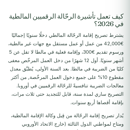
كيف تعمل تأشيرة الرحّالة الرقميين المالطية
في 2026؟
يشترط تصريح إقامة الرحّالة المالطي دخلًا سنويًا إجماليًا
€42,000 من عمل أو عمل مستقل مع جهات غير مالطية،
ورسوم تقديم €300، وإقامة فعلية في مالطا لا تقل عن 5
أشهر سنويًا. أول 12 شهرًا من دخل العمل المرخّص معفى
كليًا من الضريبة في مالطا. بعد السنة الأولى، يُطبَّق معدل
مقطوع 10% على جميع دخول العمل المرخّصة, من أكثر
معالجات الضريبة تنافسيةً للرحّالة الرقميين في أوروبا.
التصريح ساري لمدة سنة، قابل للتجديد حتى ثلاث مرات،
بإقامة أقصاها أربع سنوات.
يُدار تصريح إقامة الرحّالة من قِبل وكالة الإقامة المالطية،
ومتاح لمواطني الدول الثالثة (خارج الاتحاد الأوروبي