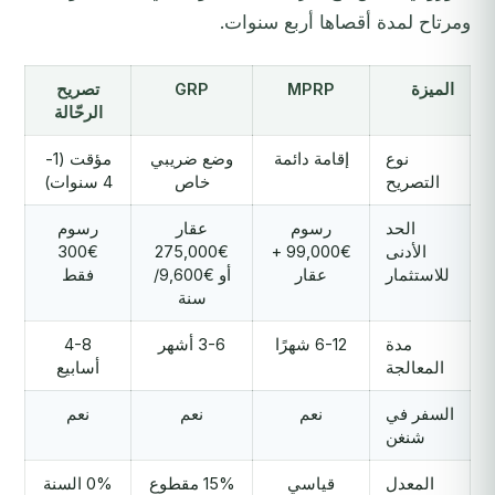
ومرتاح لمدة أقصاها أربع سنوات.
الميزة
MPRP
GRP
تصريح
الرحّالة
نوع
إقامة دائمة
وضع ضريبي
مؤقت (1-
التصريح
خاص
4 سنوات)
الحد
رسوم
عقار
رسوم
الأدنى
€99,000 +
€275,000
€300
للاستثمار
عقار
أو €9,600/
فقط
سنة
مدة
6-12 شهرًا
3-6 أشهر
4-8
المعالجة
أسابيع
السفر في
نعم
نعم
نعم
شنغن
المعدل
قياسي
15% مقطوع
0% السنة