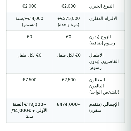
التبرع الخيري
€2,000
€2,000
الالتزام العقاري
€375,000+
€14,000+/سنة
(مرة واحدة)
(مستمر)
الزوج (بدون
€0
€0
رسوم إضافية)
الأطفال
€0 لكل طفل
€0 لكل طفل
القاصرون (بدون
رسوم)
المعالون
€7,500
€7,500
البالغون
(للشخص الواحد)
الإجمالي (متقدم
~€474,000
~€113,000 السنة
منفرد)
الأولى + €14,000/
سنة