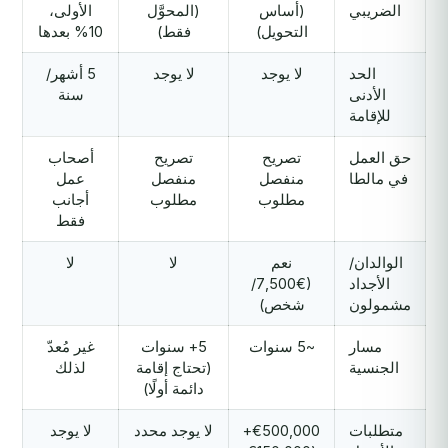
الضريبي
(أساس
(المحوَّل
الأولى،
التحويل)
فقط)
10% بعدها
الحد
لا يوجد
لا يوجد
5 أشهر/
الأدنى
سنة
للإقامة
حق العمل
تصريح
تصريح
أصحاب
في مالطا
منفصل
منفصل
عمل
مطلوب
مطلوب
أجانب
فقط
الوالدان/
نعم
لا
لا
الأجداد
(€7,500/
مشمولون
شخص)
مسار
~5 سنوات
5+ سنوات
غير مُعدّ
الجنسية
(تحتاج إقامة
لذلك
دائمة أولًا)
متطلبات
€500,000+
لا يوجد محدد
لا يوجد