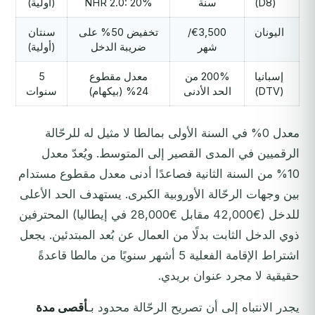
(D8)
سنة
NHR 2.0: 20%
(أولية)
اليونان
€3,500/
تخفيض 50% على
سنتان
شهر
ضريبة الدخل
(أولية)
إسبانيا
200% من
معدل مقطوع
5
(DTV)
الحد الأدنى
24% (بيكهام)
سنوات
معدل 0% في السنة الأولى بمالطا لا مثيل له للرحّالة
الرقميين في المدى القصير إلى المتوسط. ويُعدّ معدل
10% من السنة الثانية فصاعدًا أدنى معدل مقطوع مستدام
بين وجهات الرحّالة الأوروبية الكبرى. يستهدف الحد الأعلى
للدخل (€42,000 مقابل €28,000 في إيطاليا) المحترفين
ذوي الدخل الثابت بدلًا من العمال عن بُعد المبتدئين. يجعل
اشتراط الإقامة الفعلية 5 أشهر سنويًا من مالطا قاعدةً
حقيقية لا مجرد عنوان بريدي.
يجدر الانتباه إلى أن تصريح الرحّالة محدود بـ
أقصى مدة