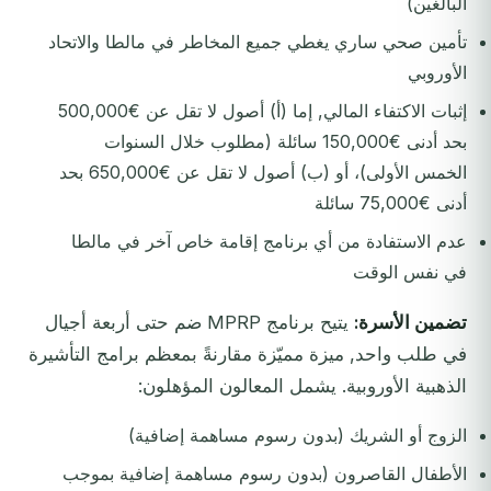
البالغين)
تأمين صحي ساري يغطي جميع المخاطر في مالطا والاتحاد
الأوروبي
إثبات الاكتفاء المالي, إما (أ) أصول لا تقل عن €500,000
بحد أدنى €150,000 سائلة (مطلوب خلال السنوات
الخمس الأولى)، أو (ب) أصول لا تقل عن €650,000 بحد
أدنى €75,000 سائلة
عدم الاستفادة من أي برنامج إقامة خاص آخر في مالطا
في نفس الوقت
تضمين الأسرة:
يتيح برنامج MPRP ضم حتى أربعة أجيال
في طلب واحد, ميزة مميّزة مقارنةً بمعظم برامج التأشيرة
الذهبية الأوروبية. يشمل المعالون المؤهلون:
الزوج أو الشريك (بدون رسوم مساهمة إضافية)
الأطفال القاصرون (بدون رسوم مساهمة إضافية بموجب