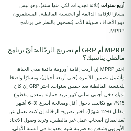
أربع سنوات
(ثلاثة تجديدات لكل منها سنة). وهو ليس
مسارًا للإقامة الدائمة أو الجنسية المالطية, المستثمرون
ذوو الأهداف طويلة الأمد يُنصحون بالنظر في برنامج
MPRP.
MPRP أم GRP أم تصريح الرحّالة: أيّ برنامج
مالطي يناسبك؟
اختر MPRP إن أردت إقامة أوروبية دائمة مدى الحياة،
وأشمل تضمين للأسرة (حتى أربعة أجيال)، ومسارًا واضحًا
للجنسية المالطية بعد خمس سنوات. اختر GRP إن كان
لديك دخل أجنبي سلبي كبير تريد حمايته بمعدل مقطوع
15%، مع تكاليف دخول أقل ومعالجة أسرع (3-6 أشهر
مقابل 6-12 شهرًا). اختر تصريح الرحّالة إن كنت تعمل عن
بُعد لصالح أصحاب عمل غير مالطيين، وتريد وصول الاتحاد
الأوروبي/شنغن مع ضريبة شبه معدومة في السنة الأولى،