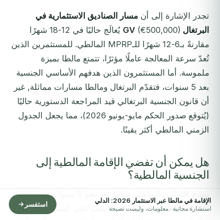
تجدر الإشارة إلى أن
مسار الصناديق الاستثمارية في
البرتغال GV
(€500,000) يُعالَج حاليًا في 12-18 شهرًا
مقارنةً بـ6-12 شهرًا للـMPRP المالطي. للمستثمرين الذين
تُعدّ سرعة المعالجة عاملًا مؤثرًا، تتمتع مالطا بميزة
ملموسة. أما المستثمرون الذين هدفهم الأساسي الجنسية
بعد 5 سنوات، فتقدّم البرتغال ومالطا مسارات مماثلة, غير
أن قانون الجنسية البرتغالي قيد المراجعة الدستورية حاليًا
(يُتوقع صدور الحكم مايو-يونيو 2026)، مما يجعل الجدول
الزمني المالطي أكثر يقينًا.
هل يمكن أن تفضي الإقامة المالطية إلى
الجنسية المالطية؟
يصبح التجنّس المالطي متاحًا بعد نحو 5 سنوات من الإقامة
الإقامة في مالطا عبر الاستثمار 2026: الدلي
استفسر
القانونية المتواصلة في مالطا. يجب على المتقدمين إثبات
استشارة مجانية · معلومات، وليست نصيحة