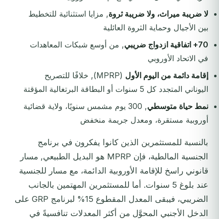
لا ضريبة ميراث، ولا ضريبة ثروة
, مزايا استثنائية للتخطيط
بين الأجيال وحماية الثروة العائلية
70+ اتفاقية ازدواج ضريبي
, من أوسع شبكات المعاهدات
في الاتحاد الأوروبي
إقامة دائمة من اليوم الأول
(MPRP), خلافًا للتصريح
اليوناني المتجدد كل 5 سنوات أو البطاقة البرتغالية المؤقتة
نمط حياة متوسطي
, 300 يوم مشمس سنويًا، ولاية قضائية
أوروبية مستقرة، ومعدل جريمة منخفض
بالنسبة للمستثمرين الذين كانوا يفكرون في برنامج
الجنسية المالطية، فإن MPRP هو البديل الطبيعي, مسار
قانوني راسخ للإقامة الأوروبية الدائمة، مع مسار للجنسية
عند بلوغ 5 سنوات. أما للمستثمرين المهتمين بالجانب
الضريبي، فيبقى المعدل المقطوع 15% لبرنامج GRP على
الدخل الأجنبي المحوَّل من أكثر المعدلات تنافسيةً في