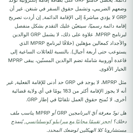
دائمة. يحصل حاملو GRP على بطاقة إقامة إلكترونية تؤكد
وضعهم الضريبي، وتشمل حقوق السفر في شنغن. غير أن
GRP لا يؤدي مباشرةً إلى الإقامة الدائمة, إن أردت تصريح
إقامة دائمة رسميًا، سيتعيّن عليك التقدم بشكل منفصل
لبرنامج MPRP. علاوة على ذلك، لا يشمل GRP الوالدين
والأجداد كمعالين مؤهلين (خلافًا لبرنامج MPRP الذي
يستوعب حتى أربعة أجيال). بالنسبة للعائلات الساعية إلى
قاعدة أوروبية شاملة تضم الوالدين المسنّين، يبقى MPRP
الخيار الأقوى.
مثل MPRP، لا يوجد في GRP حد أدنى للإقامة الفعلية, غير
أنه لا يجوز الإقامة أكثر من 183 يومًا في أي ولاية قضائية
أخرى. لا تُمنح حقوق العمل تلقائيًا في إطار GRP.
هل تودّ معرفة أيّ البرنامجين GRP أو MPRP يناسب ملف
دخلك؟
احجز تقييمًا مجانيًا مع ميرابيلو كونسلتانسي
, يُنمذج
مستشارونا كلا الهيكلين لوضعك المحدد.