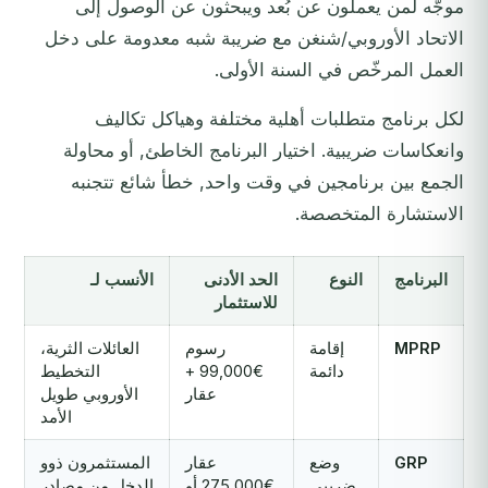
موجَّه لمن يعملون عن بُعد ويبحثون عن الوصول إلى
الاتحاد الأوروبي/شنغن مع ضريبة شبه معدومة على دخل
العمل المرخّص في السنة الأولى.
لكل برنامج متطلبات أهلية مختلفة وهياكل تكاليف
وانعكاسات ضريبية. اختيار البرنامج الخاطئ, أو محاولة
الجمع بين برنامجين في وقت واحد, خطأ شائع تتجنبه
الاستشارة المتخصصة.
البرنامج
النوع
الحد الأدنى
الأنسب لـ
للاستثمار
MPRP
إقامة
رسوم
العائلات الثرية،
دائمة
€99,000 +
التخطيط
عقار
الأوروبي طويل
الأمد
GRP
وضع
عقار
المستثمرون ذوو
ضريبي
€275,000 أو
الدخل من مصادر