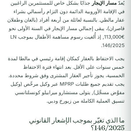
يُعدّ
مسار الإيجار
جذابًا بشكل خاص للمستثمرين الراغبين
في الإقامة الأوروبية الدائمة دون التزام رأسمالي بشراء
عقار مالطي. بالنسبة لعائلة من أربعة أفراد (بالغان وطفلان
قاصران)، يبقى إجمالي مسار الإيجار في السنة الأولى نحو
€113,000, إذ أُلغيت رسوم مساهمة الأطفال بموجب LN
146/2025.
يجب الاحتفاظ بالعقار كمكان إقامة رئيسي في مالطا لمدة
خمس سنوات على الأقل. بعد انتهاء فترة الاحتفاظ
الخمسية، يجوز تأجير العقار المشترى وفق شروط محددة.
يجب تقديم جميع طلبات MPRP عبر وكيل مرخّص (وكيل
مفوَّض مسجَّل), يتولى مستشارو ميرابيلو كونسلتانسي
تنسيق العملية الكاملة من زيورخ ودبي.
ما الذي تغيّر بموجب الإشعار القانوني
146/2025؟