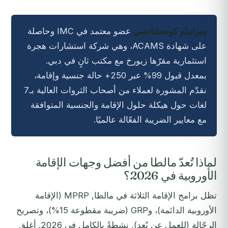
ميرابيلو كونسلتانسي
عضو معتمد في IMC وحاصلة
على شهادة ACAMS، وهي شركة استشارات هجرة
استثمارية مقرّها زيورخ مع مكتب ثانٍ في دبي.
بمعدل قبول 99% عبر 250+ حالة جنسية وإقامة،
نقدّم المشورة لعملاء من أصحاب الثروات العالية بـ7
لغات حول هيكلة حلول الإقامة والجنسية المتوافقة
مع معايير الضريبة الفعّالة عالميًا.
لماذا تُعدّ مالطا من أفضل وجهات الإقامة
الأوروبية في 2026؟
تظل برامج الإقامة الثلاثة في مالطا, MPRP (الإقامة
الأوروبية الدائمة)، وGRP (ضريبة مقطوعة 15%)، وتصريح
الرحّالة (للعمل عن بُعد), نشطةً بالكامل في 2026. أغلق