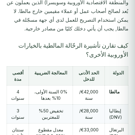
والمنطقة الاقتصادية الأوروبية وسويسرا) الذين يعملون عن
بُعد لصالح أصحاب عمل أو عملاء مقيمين خارج مالطا. لا
يمكن استخدام التصريح للعمل لدى أي جهة مسجّلة في
مالطا, يجب أن يأتي دخلك كليًا من مصادر خارجية.
كيف تقارن تأشيرة الرحّالة المالطية بالخيارات
الأوروبية الأخرى؟
الدولة
الحد الأدنى
المعالجة الضريبية
أقصى
للدخل
مدة
مالطا
€42,000/
0% السنة الأولى،
4
سنة
10% بعدها
سنوات
إيطاليا
€28,000/
تخفيض 50%
3
(DNV)
سنة
للمغتربين
سنوات
البرتغال
€33,000/
معدل مقطوع
سنتان