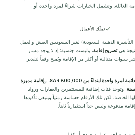
مة العائلة. وتشمل الخيارات شراءً لمرة واحدة أو
تملّك الأعمال
ى التأشيرة الذهبية السعودية) لغير السعوديين العيش والعمل
نتيجة هي
تصريح إقامة
، وليست جنسية: إذ لا يوجد مسار
وات متتالية أو أكثر من الإقامة ويُمنح وفقاً لتقدير
 لمرة واحدة ابتداءً من SAR 800,000
، و
إقامة مميزة
. وتوجد فئات إضافية للمستثمرين والعقارات ورواد
 الخاصة، لكن تلك الأرقام حساسة زمنياً وينبغي تأكيدها
قامة مدفوعة وليس حداً استثمارياً ثابتاً.
رات دون صاحب عمل سعودي أو كفيل.