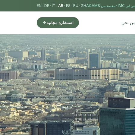
 في IMC
·
معتمد من ACAMS
ZH
·
RU
·
ES
·
AR
·
IT
·
DE
·
EN
ن نحن
استشارة مجانية