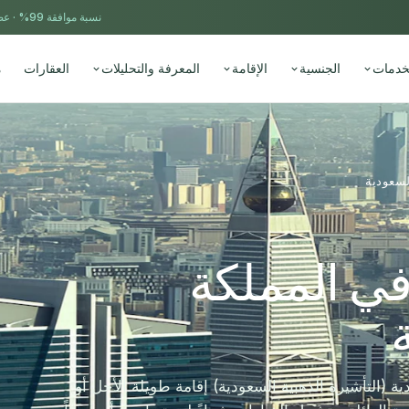
نسبة موافقة 99% ·
عضو
خدمات
الجنسية
الإقامة
المعرفة والتحليلات
العقارات
م
لسعودية
 في المملكة
ية (التأشيرة الذهبية السعودية) إقامة طويلة الأجل أو