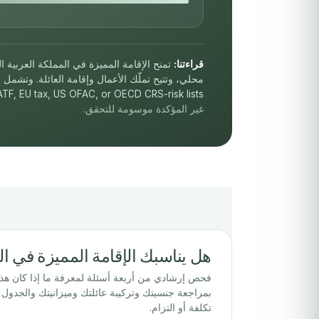
قراءتنا:
تمنح الإقامة المميزة في المملكة العربية ا
ATF, EU tax, US OFAC, or OECD CRS-risk lists.
غير المؤكدة موسومة للتحقق.
هل يناسبك الإقامة المميزة في ال
فحص إرشادي من أربعة أسئلة لمعرفة ما إذا كان هذ
بمراجعة جنسيتك وتركيبة عائلتك وميزانيتك والجدول ا
تكلفة أو التزام.