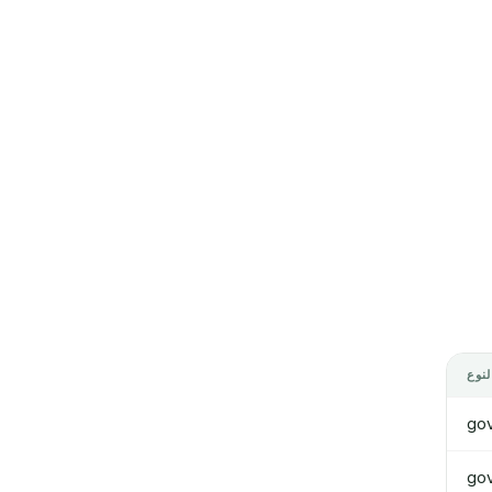
لنوع
go
go