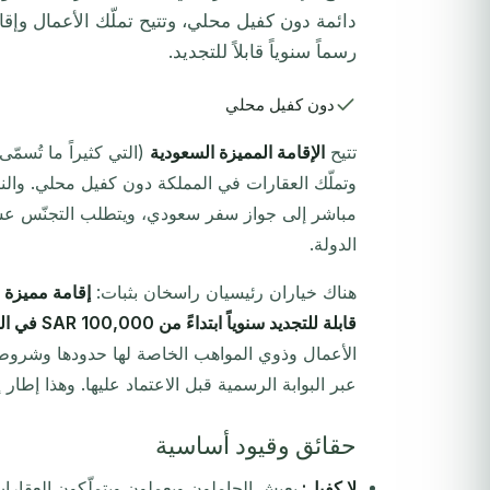
دائمة دون كفيل محلي، وتتيح تملّك الأعمال وإقا
رسماً سنوياً قابلاً للتجديد.
دون كفيل محلي
تتيح
الإقامة المميزة السعودية
(التي كثيراً ما تُسمّ
وتملّك العقارات في المملكة دون كفيل محلي. وال
مباشر إلى جواز سفر سعودي، ويتطلب التجنّس عشر سن
الدولة.
هناك خياران رئيسيان راسخان بثبات:
إقامة مميزة دائمة
قابلة للتجديد سنوياً ابتداءً من SAR 100,000 في السنة
الأعمال وذوي المواهب الخاصة لها حدودها وشروطها
عبر البوابة الرسمية قبل الاعتماد عليها. وهذا إطار إ
حقائق وقيود أساسية
لا كفيل:
يعيش الحاملون ويعملون ويتملّكون العقا