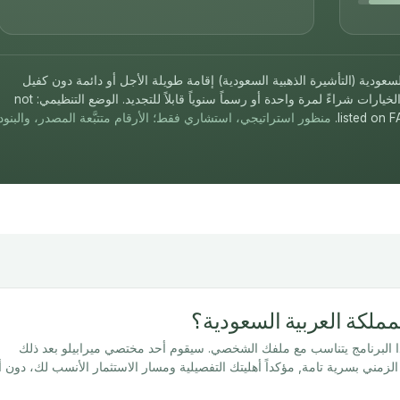
لسعودية (التأشيرة الذهبية السعودية) إقامة طويلة الأجل أو دائمة دون كفيل
محلي، وتتيح تملّك الأعمال وإقامة العائلة. وتشمل الخيارات شراءً لمرة واحدة أو رسماً سنوياً قابلاً للتجديد. الوضع التنظيمي: not
listed on F
منظور استراتيجي، استشاري فقط؛ الأرقام متتبَّعة المصدر، والبنود
مملكة العربية السعودية؟
ا البرنامج يتناسب مع ملفك الشخصي. سيقوم أحد مختصي ميرابيلو بعد ذلك
لزمني بسرية تامة, مؤكداً أهليتك التفصيلية ومسار الاستثمار الأنسب لك، دون 