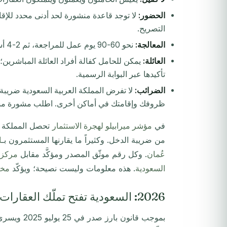
الحضور:
لا توجد قاعدة منشورة لحد أدنى محدد للإق
التصريح.
المعالجة:
نحو 60-90 يوم عمل للمراجعة، ثم 2-4 أسابيع لإصدار البطاقة بعد الموافقة.
العائلة:
يمكن للحامل كفالة أفراد العائلة المباشري
تأكيدها عبر البوابة الرسمية.
الضرائب:
لا تفرض المملكة العربية السعودية ضريب
ظروفك وإقامتك في أماكن أخرى. اطلب مشورة مس
في
مؤشر ميرابيلو لهجرة الاستثمار
تحصل المملكة ال
من ضريبة الدخل. وكثيراً ما يقارنها المستثمرون بـ
ا
عُمان
. وكل رقم موثّق المصدر ومؤكَّد مقابل
مركز 
السعودية
. هذه معلومات وليست نصيحة؛ ويؤكّد
مخت
2026: السعودية تفتح تملّك العقارات أمام الأجانب