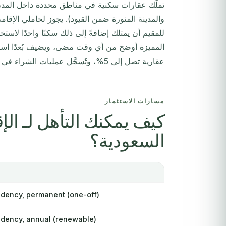
تملّك عقارات سكنية في مناطق محددة داخل المدن 
والمدينة المنورة ضمن القيود). يجوز لحاملي الإقام
للمقيم أن يمتلك إضافةً إلى ذلك سكنًا واحدًا لاست
المميزة أوضح من أي وقت مضى، ويضيف بُعدًا استثمار
عقارية تصل إلى 5%، وتُسجَّل عمليات الشراء في السجل العقاري الوطني.
مسارات الاستثمار
كيف يمكنك التأهل لـ الإ
السعودية؟
dency, permanent (one-off)
dency, annual (renewable)