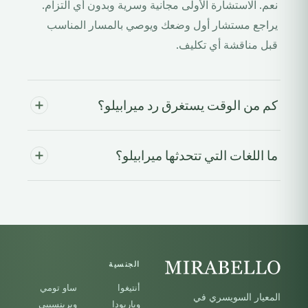
نعم. الاستشارة الأولى مجانية وسرية وبدون أي التزام.
يراجع مستشار أول وضعك ويوصي بالمسار المناسب
قبل مناقشة أي تكليف.
كم من الوقت يستغرق رد ميرابيلو؟
ما اللغات التي تتحدثها ميرابيلو؟
الجنسية
أنتيغوا
ساو تومي
المعيار السويسري في
وباربودا
وبرينسيبي