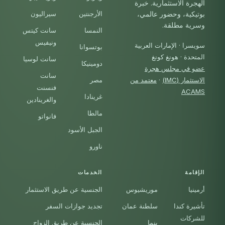
الهجرة الاستثمارية. خبرة
الأرجنتين
سيراليون
بوتيكية، وحضور عالمي،
وسرية مطلقة.
النمسا
سانت كيتس
ونيفيس
سويسرا · الإمارات العربية
بوتسوانا
المتحدة · هونغ كونغ
سانت لوسيا
دومينيكا
عضو في مجلس هجرة
سانت
الاستثمار (IMC)
·
معتمد من
مصر
فنسنت
ACAMS
غرينادا
والغرينادين
مالطا
فانواتو
الجبل الأسود
ناورو
الإقامة
الخدمات
أرمينيا
موريشيوس
الجنسية عن طريق الاستثمار
تأشيرة كندا
سلطنة عمان
تجديد جوازات السفر
للشركات
بنما
الجنسية عن طريق الزواج