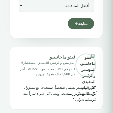
متابعة
فيتو ماجانيينو
المؤسس والرئيس التنفيذي · مستشارك
عضو في IMC · معتمد من ACAMS · أكثر
من 1,500 ملف هجرة · زيورخ
"كل استفسار يصلني شخصياً. ستتحدث مع مسؤول
أول، لا مع طابور مبيعات، ويبقى كل شيء سرياً منذ
الرسالة الأولى."