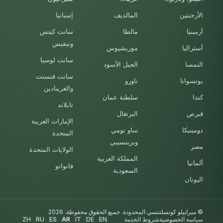
الأرجنتين
المالديف
إسبانيا
أرمينيا
مالطا
سانت كيتس
ونيفيس
أستراليا
موريشيوس
سانت لوسيا
النمسا
الجبل الأسود
سانت فنسنت
بوتسوانا
ناورو
والغرينادين
كندا
سلطنة عمان
تايلاند
قبرص
البرتغال
الإمارات العربية
دومينيكا
ساو تومي
المتحدة
وبرينسيبي
مصر
الولايات المتحدة
المملكة العربية
ألمانيا
فانواتو
السعودية
اليونان
© ميرابيلو كونسلتنسي المحدودة. جميع الحقوق محفوظة. 2026
سياسة الخصوصية
شروط الخدمة
EN
DE
IT
AR
ES
RU
ZH