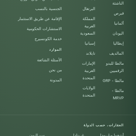
الناشئة
البرتغال
الجنسية بالنسب
قبرص
المملكة
الإقامة عن طريق الاستثمار
ألمانيا
العربية
الاستشارات الحكومية
اليونان
السعودية
خدمة الكونسيرج
إيطاليا
إسبانيا
الموارد
المالديف
تايلاند
الأسئلة الشائعة
مالطا للبدو
الإمارات
من نحن
الرقميين
العربية
المتحدة
المدونة
مالطا - GRP
الولايات
مالطا -
المتحدة
MRVP
العقارات، حسب الدولة
أنتيغوا وباربودا
غرينادا
سيراليون