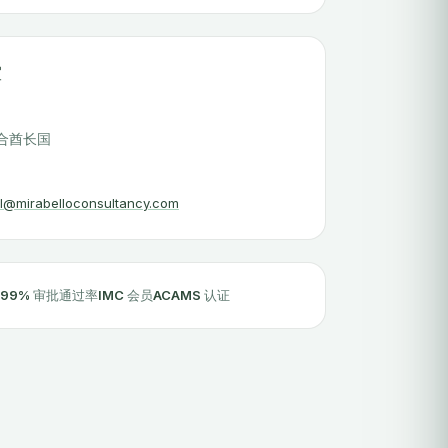
室
联合酋长国
l@mirabelloconsultancy.com
99%
审批通过率
IMC
会员
ACAMS
认证