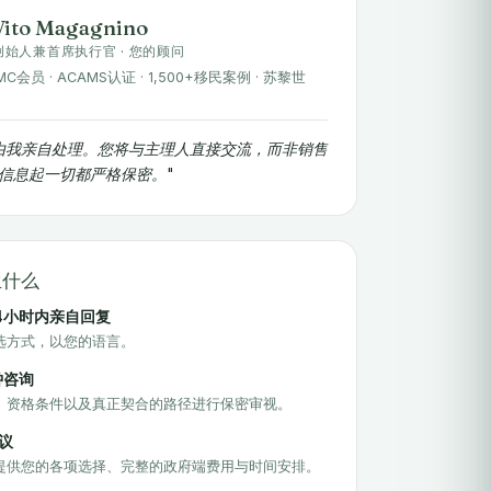
Vito Magagnino
创始人兼首席执行官 · 您的顾问
IMC会员 · ACAMS认证 · 1,500+移民案例 · 苏黎世
由我亲自处理。您将与主理人直接交流，而非销售
信息起一切都严格保密。"
生什么
4小时内亲自回复
选方式，以您的语言。
钟咨询
、资格条件以及真正契合的路径进行保密审视。
议
提供您的各项选择、完整的政府端费用与时间安排。