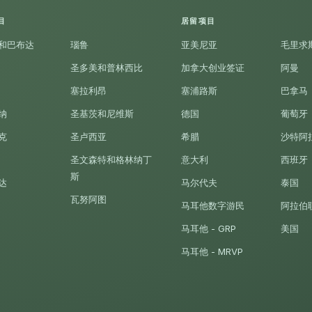
目
居留项目
和巴布达
瑙鲁
亚美尼亚
毛里求
圣多美和普林西比
加拿大创业签证
阿曼
塞拉利昂
塞浦路斯
巴拿马
纳
圣基茨和尼维斯
德国
葡萄牙
克
圣卢西亚
希腊
沙特阿
圣文森特和格林纳丁
意大利
西班牙
斯
达
马尔代夫
泰国
瓦努阿图
马耳他数字游民
阿拉伯
马耳他 - GRP
美国
马耳他 - MRVP