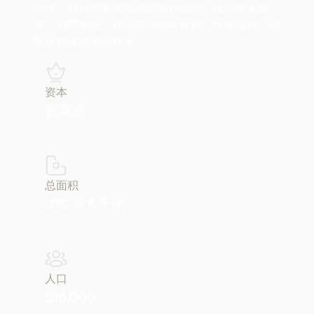
经济，对外国直接投资的有利监管。生活质量极
佳，犯罪率低，旅游景点很受欢迎，气候温和。与
既定航线的紧密联系。
资本
瓦莱塔
总面积
316 平方千米
人口
516,000