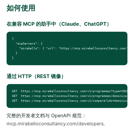
如何使用
在兼容 MCP 的助手中（Claude、ChatGPT）
{

  "mcpServers": {

    "mirabello": { "url": "https://mcp.mirabelloconsultancy.com/", "
  }

}
通过 HTTP（REST 镜像）
GET  https://mcp.mirabelloconsultancy.com/v1/programmes?type=CBI&bud
GET  https://mcp.mirabelloconsultancy.com/v1/programmes/dominica-cit
GET  https://mcp.mirabelloconsultancy.com/v1/compare?ids=dominica-cb
完整的开发者文档与 OpenAPI 规范：
mcp.mirabelloconsultancy.com/developers
.