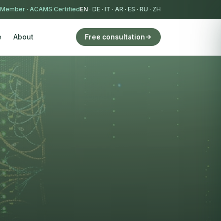
 Member
·
ACAMS Certified
EN
·
DE
·
IT
·
AR
·
ES
·
RU
·
ZH
e
About
Free consultation