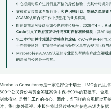
中心必须对客户进行日益严格的身份核验，尤其针对境外
该模式直接借鉴自银行业：
客户识别计划、制裁名单筛查
ACAMS认证合规工作中所熟悉的业务框架。
即便是前沿AI提供商如今也在核验身份：2026年4月，
An
Code引入了政府签发证件与实时自拍核验机制
（其API
第二本护照
并非规避此类核查的途径
, KYC程序在任何
于在信誉良好、监管健全的司法管辖区享有合规访问权与
Mirabello持有ACAMS认证的专业团队帮助客户建立
清晰
的居留与公民身份布局。
Mirabello Consultancy是一家总部位于瑞士、IMC
600个公民身份与黄金签证案例中保持99%的获批率。合规
制裁筛查, 是我们工作的核心。因此，当同样的合规框架开
时，我们格外重视。本报告将以经过核实的信息来源为依据