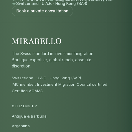
Switzerland
·
U.A.E.
·
Hong Kong (SAR)
Book a private consultation
The Swiss standard in investment migration.
Boutique expertise, global reach, absolute
discretion.
Switzerland · U.A.E. · Hong Kong (SAR)
IMC member, Investment Migration Council certified
·
Certified ACAMS
CITIZENSHIP
Antigua & Barbuda
Argentina