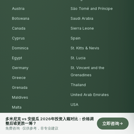
Austria
São Tomé and Príncipe
Botswana
Saudi Arabia
Canada
Sierra Leone
Cyprus
Spain
Dominica
St. Kitts & Nevis
Egypt
St. Lucia
Germany
St. Vincent and the
Grenadines
Greece
Thailand
Grenada
United Arab Emirates
Maldives
USA
Malta
Vanuatu
Mauritius
多米尼克 vs 安提瓜 2026年投资入籍对比：价格调
整后谁更胜一筹？
立即咨询
免费咨询 · 仅供参考，非专业建议