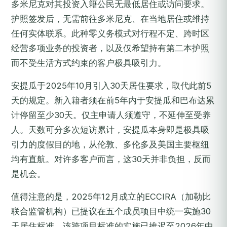
多米尼克对其投资入籍公民无最低居住或访问要求。
护照签发后，无需前往多米尼克、在当地居住或维持
任何实体联系。此种零义务模式对行程不定、跨时区
经营多项业务的投资者，以及仅希望持有第二本护照
而不受生活方式约束的客户极具吸引力。
安提瓜于2025年10月引入30天居住要求，取代此前5
天的规定。新入籍者须在前5年内于安提瓜和巴布达累
计停留至少30天。仅主申请人须遵守，不延伸至受养
人。天数可分多次短访累计，安提瓜本身即是极具吸
引力的度假目的地，从伦敦、多伦多及美国主要枢纽
均有直航。对许多客户而言，这30天并非负担，反而
是机会。
值得注意的是，2025年12月成立的ECCIRA（加勒比
联合监管机构）已提议在五个成员项目中统一实施30
天居住标准。该跨项目标准的实施已推迟至2026年中