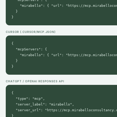
    "mirabello": { "url": "https://mcp.mirabellocon
  }

}
CURSOR (.CURSOR/MCP.JSON)
{

  "mcpServers": {

    "mirabello": { "url": "https://mcp.mirabellocon
  }

}
CHATGPT / OPENAI RESPONSES API
{

  "type": "mcp",

  "server_label": "mirabello",

  "server_url": "https://mcp.mirabelloconsultancy.c
}