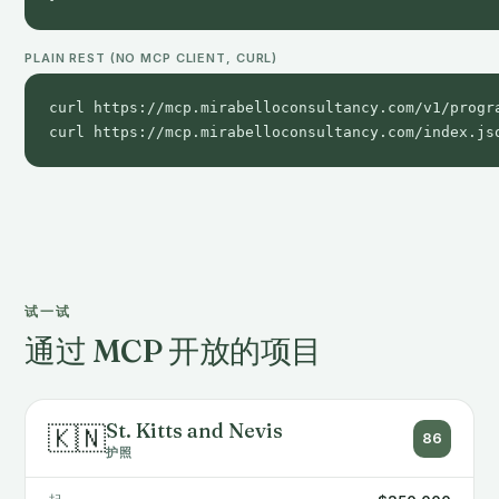
PLAIN REST (NO MCP CLIENT, CURL)
curl https://mcp.mirabelloconsultancy.com/v1/progra
curl https://mcp.mirabelloconsultancy.com/index.js
试一试
通过 MCP 开放的项目
St. Kitts and Nevis
🇰🇳
86
护照