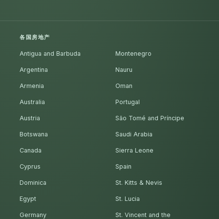
各国房地产
Antigua and Barbuda
Montenegro
Argentina
Nauru
Armenia
Oman
Australia
Portugal
Austria
São Tomé and Príncipe
Botswana
Saudi Arabia
Canada
Sierra Leone
Cyprus
Spain
Dominica
St. Kitts & Nevis
Egypt
St. Lucia
Germany
St. Vincent and the