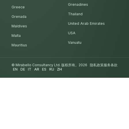
Grenadines
Greece
Thailand
Grenada
United Arab Emirates
Maldives
USA
Malta
Vanuatu
Mauritius
© Mirabello Consultancy Ltd. 版权所有。2026
隐私政策
服务条款
EN
DE
IT
AR
ES
RU
ZH