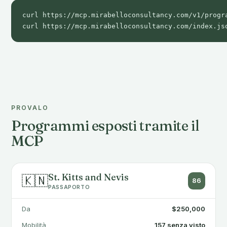
curl https://mcp.mirabelloconsultancy.com/v1/progra
curl https://mcp.mirabelloconsultancy.com/index.js
PROVALO
Programmi esposti tramite il
MCP
St. Kitts and Nevis
🇰🇳
86
PASSAPORTO
Da
$250,000
Mobilità
157 senza visto