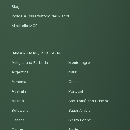
Blog
Indice e Osservatorio dei Rischi
Mirabello MCP
IMMOBILIARE, PER PAESE
Antigua and Barbuda
Montenegro
Argentina
Nauru
Armenia
Oman
Australia
Portugal
Austria
São Tomé and Príncipe
Botswana
Saudi Arabia
Canada
Sierra Leone
Cyprus
Spain