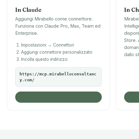
In Claude
In C
Aggiungi Mirabello come connettore.
Mirabe
Funziona con Claude Pro, Max, Team ed
Intelli
Enterprise.
dispon
Store. 
Impostazioni → Connettori
domand
Aggiungi connettore personalizzato
dallo s
Incolla questo indirizzo:
https://mcp.mirabelloconsultanc
y.com/
Vedi tutte le configurazioni client
Apri