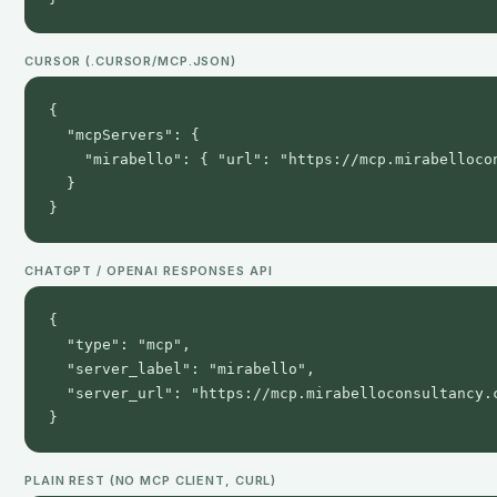
CURSOR (.CURSOR/MCP.JSON)
{

  "mcpServers": {

    "mirabello": { "url": "https://mcp.mirabellocon
  }

}
CHATGPT / OPENAI RESPONSES API
{

  "type": "mcp",

  "server_label": "mirabello",

  "server_url": "https://mcp.mirabelloconsultancy.c
}
PLAIN REST (NO MCP CLIENT, CURL)