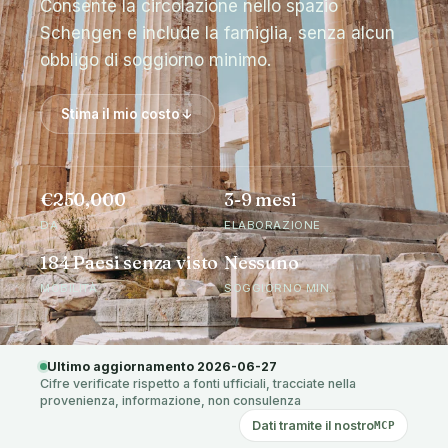
Consente la circolazione nello spazio
Schengen e include la famiglia, senza alcun
obbligo di soggiorno minimo.
Stima il mio costo
€250,000
3-9 mesi
DA
ELABORAZIONE
184 Paesi senza visto
Nessuno
MOBILITÀ
SOGGIORNO MIN.
Ultimo aggiornamento 2026-06-27
Cifre verificate rispetto a fonti ufficiali, tracciate nella
provenienza, informazione, non consulenza
Dati tramite il nostro
MCP