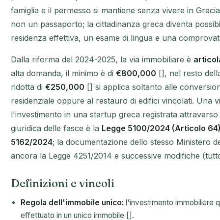
famiglia e il permesso si mantiene senza vivere in Grecia
non un passaporto; la cittadinanza greca diventa possibi
residenza effettiva, un esame di lingua e una comprovat
Dalla riforma del 2024-2025, la via immobiliare è
artico
alta domanda, il minimo è di
€800,000
[], nel resto del
ridotta di
€250,000
[] si applica soltanto alle conversi
residenziale oppure al restauro di edifici vincolati. Una vi
l'investimento in una startup greca registrata attraver
giuridica delle fasce è la
Legge 5100/2024 (Articolo 64
5162/2024
; la documentazione dello stesso Ministero del
ancora la Legge 4251/2014 e successive modifiche (tutto 
Definizioni e vincoli
Regola dell'immobile unico:
l'investimento immobiliare 
effettuato in un unico immobile [].