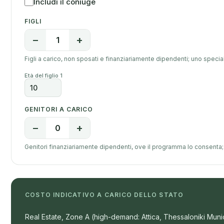
Includi il coniuge
FIGLI
−
+
1
Figli a carico, non sposati e finanziariamente dipendenti; uno specialis
Età del figlio 1
GENITORI A CARICO
−
+
0
Genitori finanziariamente dipendenti, ove il programma lo consenta;
COSTO INDICATIVO A CARICO DELLO STATO
Real Estate, Zone A (high-demand: Attica, Thessaloniki Munic