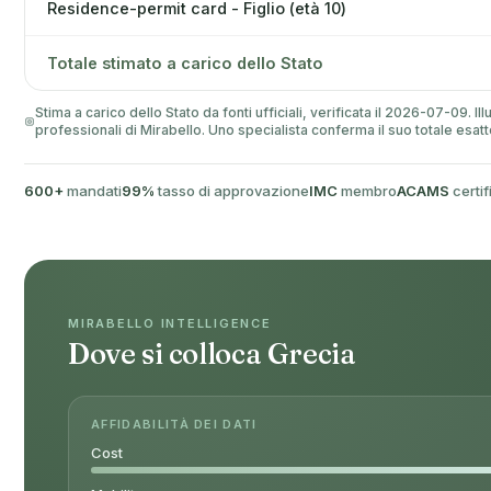
Residence-permit card - Figlio (età 10)
Totale stimato a carico dello Stato
Stima a carico dello Stato da fonti ufficiali, verificata il 2026-07-09. 
professionali di Mirabello. Uno specialista conferma il suo totale esatt
600+
mandati
99%
tasso di approvazione
IMC
membro
ACAMS
certif
MIRABELLO INTELLIGENCE
Dove si colloca Grecia
AFFIDABILITÀ DEI DATI
Cost