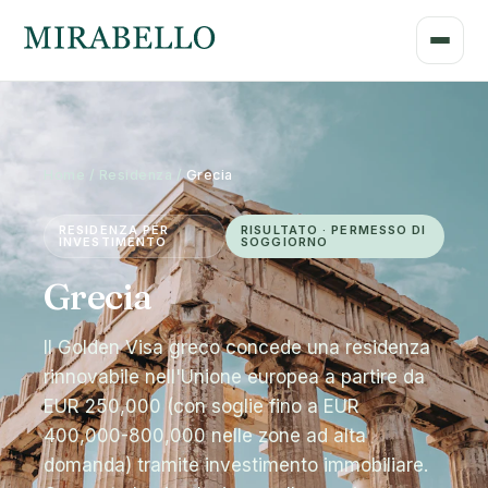
Home / Residenza /
Grecia
RESIDENZA PER
RISULTATO · PERMESSO DI
INVESTIMENTO
SOGGIORNO
Grecia
Il Golden Visa greco concede una residenza
rinnovabile nell'Unione europea a partire da
EUR 250,000 (con soglie fino a EUR
400,000-800,000 nelle zone ad alta
domanda) tramite investimento immobiliare.