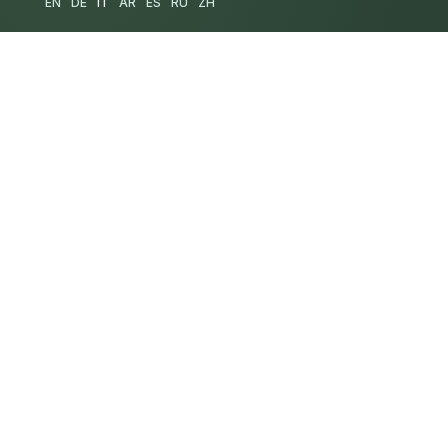
EN
DE
IT
AR
ES
RU
ZH