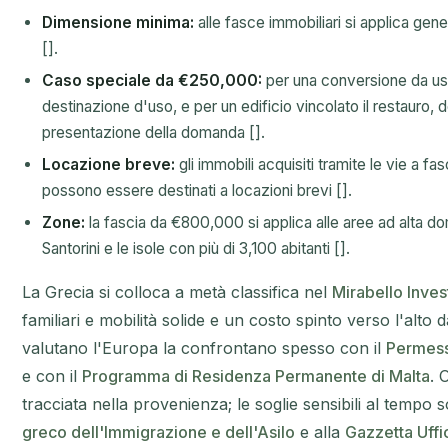
Dimensione minima:
alle fasce immobiliari si applica ge
[].
Caso speciale da €250,000:
per una conversione da uso
destinazione d'uso, e per un edificio vincolato il restauro,
presentazione della domanda [].
Locazione breve:
gli immobili acquisiti tramite le vie a fas
possono essere destinati a locazioni brevi [].
Zone:
la fascia da €800,000 si applica alle aree ad alta d
Santorini e le isole con più di 3,100 abitanti [].
La Grecia si colloca a metà classifica nel
Mirabello Inve
familiari e mobilità solide e un costo spinto verso l'alto d
valutano l'Europa la confrontano spesso con il
Permess
e con il
Programma di Residenza Permanente di Malta
. 
tracciata nella provenienza; le soglie sensibili al tempo
greco dell'Immigrazione e dell'Asilo
e alla
Gazzetta Uffi