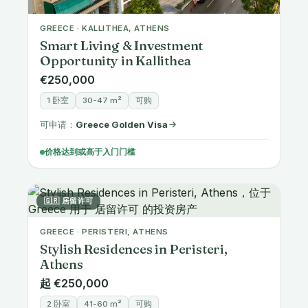
GREECE · KALLITHEA, ATHENS
Smart Living & Investment
Opportunity in Kallithea
€250,000
1 卧室
30-47 m²
可购
可申请：
Greece Golden Visa
价格达到或高于入门门槛
🇬🇷 居留许可
GREECE · PERISTERI, ATHENS
Stylish Residences in Peristeri,
Athens
起 €250,000
2 卧室
41-60 m²
可购