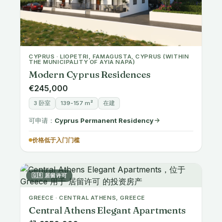
CYPRUS · LIOPETRI, FAMAGUSTA, CYPRUS (WITHIN
THE MUNICIPALITY OF AYIA NAPA)
Modern Cyprus Residences
€245,000
3 卧室
139-157 m²
在建
可申请：
Cyprus Permanent Residency
价格低于入门门槛
🇬🇷 居留许可
GREECE · CENTRAL ATHENS, GREECE
Central Athens Elegant Apartments
起 €250,000