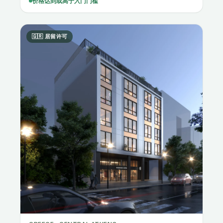
🇬🇷 居留许可
GREECE · CENTRAL ATHENS