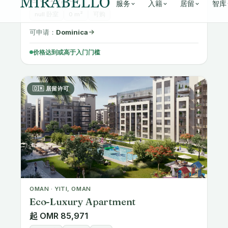
null 卧室
0 m²
可购
可申请：
Dominica
价格达到或高于入门门槛
🇴🇲 居留许可
OMAN · YITI, OMAN
Eco-Luxury Apartment
起 OMR 85,971
1-3 卧室
52 m²
在建