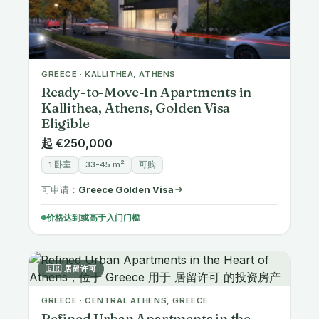
GREECE · KALLITHEA, ATHENS
Ready-to-Move-In Apartments in
Kallithea, Athens, Golden Visa
Eligible
起 €250,000
1 卧室
33-45 m²
可购
可申请：
Greece Golden Visa
价格达到或高于入门门槛
🇬🇷 居留许可
GREECE · CENTRAL ATHENS, GREECE
Refined Urban Apartments in the