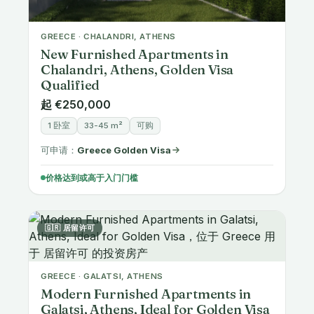
GREECE · CHALANDRI, ATHENS
New Furnished Apartments in
Chalandri, Athens, Golden Visa
Qualified
起 €250,000
1 卧室
33-45 m²
可购
可申请：
Greece Golden Visa
价格达到或高于入门门槛
🇬🇷 居留许可
GREECE · GALATSI, ATHENS
Modern Furnished Apartments in
Galatsi, Athens, Ideal for Golden Visa