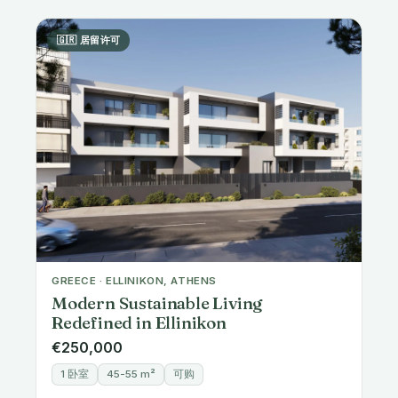
🇬🇷 居留许可
GREECE · ELLINIKON, ATHENS
Modern Sustainable Living
Redefined in Ellinikon
€250,000
1 卧室
45-55 m²
可购