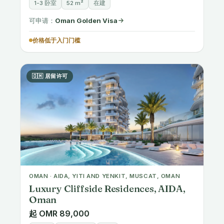
可申请：
Oman Golden Visa
价格低于入门门槛
🇴🇲 居留许可
OMAN · AIDA, YITI AND YENKIT, MUSCAT, OMAN
Luxury Cliffside Residences, AIDA,
Oman
起 OMR 89,000