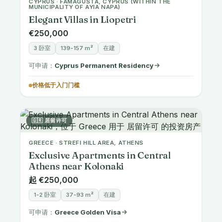
MUNICIPALITY OF AYIA NAPA)
Elegant Villas in Liopetri
€250,000
3 卧室
139-157 m²
在建
可申请：
Cyprus Permanent Residency
价格低于入门门槛
🇬🇷 居留许可
GREECE · STREFI HILL AREA, ATHENS
Exclusive Apartments in Central
Athens near Kolonaki
起 €250,000
1-2 卧室
37-93 m²
在建
可申请：
Greece Golden Visa