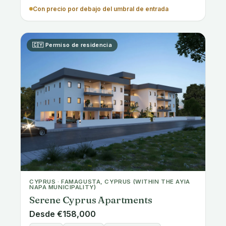
€250,000
3 hab.
139-157 m²
En construcción
Cualifica hacia:
Cyprus Permanent Residency
Con precio por debajo del umbral de entrada
🇬🇷 Permiso de residencia
GREECE · STREFI HILL AREA, ATHENS
Exclusive Apartments in Central
Athens near Kolonaki
Desde €250,000
1-2 hab.
37-93 m²
En construcción
Cualifica hacia:
Greece Golden Visa
Con precio en o por encima del umbral de entrada