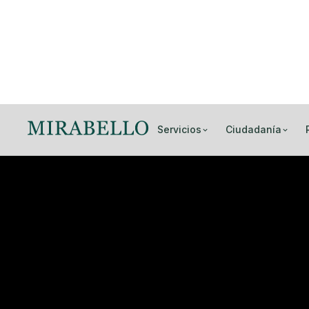
🇴🇲 Permiso de residencia
OMAN · AIDA, YITI AND YENKIT, MUSCAT, OMAN
Luxury Cliffside Residences, AIDA,
Oman
Desde OMR 89,000
1 hab.
44-170 m²
En construcción
Cualifica hacia:
Oman Golden Visa
Con precio por debajo del umbral de entrada