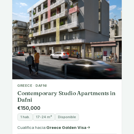
Cualifica hacia:
Greece Golden Visa
Con precio en o por encima del umbral de entrada
🇨🇾 Permiso de residencia
CYPRUS · FAMAGUSTA, CYPRUS (WITHIN THE
MUNICIPALITY OF AYIA NAPA)
Elegant Villas in Liopetri