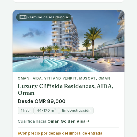
GREECE · KALLITHEA, ATHENS
Ready-to-Move-In Apartments in
Kallithea, Athens, Golden Visa
Eligible
Desde €250,000
1 hab.
33-45 m²
Disponible
Cualifica hacia:
Greece Golden Visa
Con precio en o por encima del umbral de entrada
🇬🇷 Permiso de residencia
GREECE · CENTRAL ATHENS, GREECE