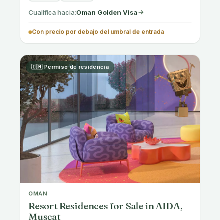
GREECE · CHALANDRI, ATHENS
New Furnished Apartments in
Chalandri, Athens, Golden Visa
Qualified
Desde €250,000
1 hab.
33-45 m²
Disponible
Cualifica hacia:
Greece Golden Visa
Con precio en o por encima del umbral de entrada
🇬🇷 Permiso de residencia
GREECE · GALATSI, ATHENS
Modern Furnished Apartments in
Galatsi, Athens, Ideal for Golden Visa
Desde €250,000