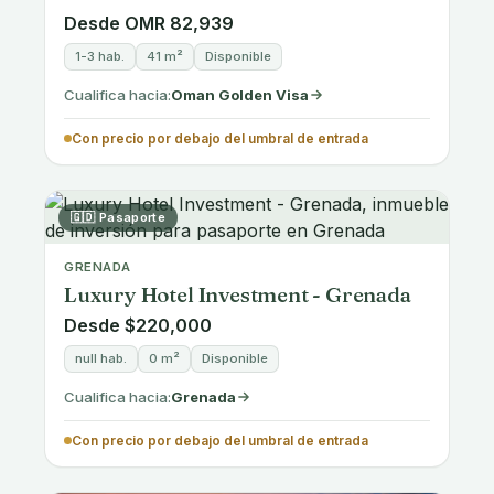
1 hab.
33-45 m²
Disponible
Cualifica hacia:
Greece Golden Visa
Con precio en o por encima del umbral de entrada
🇬🇷 Permiso de residencia
GREECE · PERISTERI, ATHENS
Modern Apartments in Peristeri,
Athens
Desde €250,000
3 hab.
50-120 m²
Disponible
Cualifica hacia:
Greece Golden Visa
Con precio en o por encima del umbral de entrada