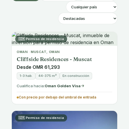
🇬🇩 Pasaporte
GRENADA
Luxury Beachfront Resort
Investment, Grenada
Desde $270,000
null hab.
0 m²
Disponible
Cualifica hacia:
Grenada
Con precio en o por encima del umbral de entrada
🇬🇩 Pasaporte
GRENADA · GRENADA, TRUE BLUE
Hotel Investment Opportunity in