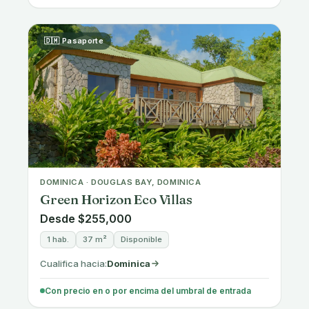
Refined Urban Apartments in the
Heart of Athens
Desde €250,000
1-2 hab.
37-99 m²
En construcción
Cualifica hacia:
Greece Golden Visa
Con precio en o por encima del umbral de entrada
🇬🇷 Permiso de residencia
GREECE · PIRAEUS, ATHENS
Seaview Apartments in Piraeus with
Metro Access
Desde €250,000
1-2 hab.
44-95 m²
En construcción
Cualifica hacia:
Greece Golden Visa