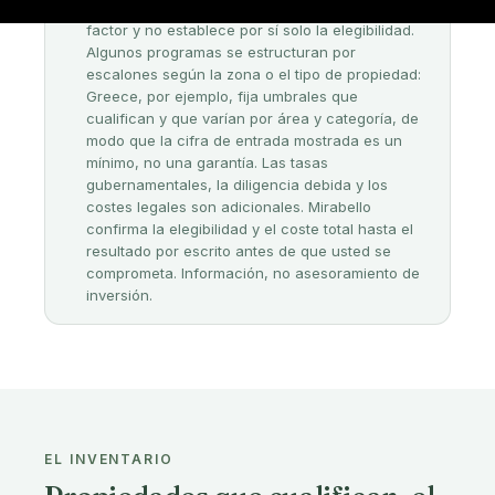
🇩🇲 Pasaporte
DOMINICA · DOUGLAS BAY, DOMINICA
Green Horizon Eco Villas
Desde $255,000
1 hab.
37 m²
Disponible
Cualifica hacia:
Dominica
Con precio en o por encima del umbral de entrada