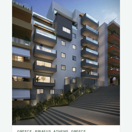
True Blue, Grenada
Desde $270,000
null hab.
0 m²
Disponible
Cualifica hacia:
Grenada
Con precio en o por encima del umbral de entrada
🇨🇾 Permiso de residencia