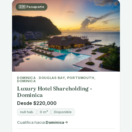
🇬🇷 Permiso de residencia
GREECE · ELLINIKON, ATHENS
Modern Sustainable Living
Redefined in Ellinikon
€250,000
1 hab.
45-55 m²
Disponible
Cualifica hacia:
Greece Golden Visa