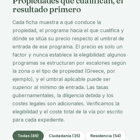
🇬🇷 Permiso de residencia
GREECE · MOSCHATO, ATHENS
Sophisticated Residences with
Energy Efficiency in Moschato
€225,000
3 hab.
43-71 m²
Disponible
Cualifica hacia:
Greece Golden Visa
Con precio por debajo del umbral de entrada