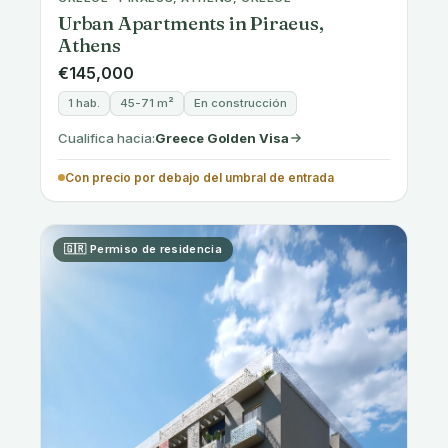
CYPRUS · LIOPETRI, FAMAGUSTA, CYPRUS (WITHIN
THE MUNICIPALITY OF AYIA NAPA)
Modern Cyprus Residences
€245,000
3 hab.
139-157 m²
En construcción
Cualifica hacia:
Cyprus Permanent Residency
Con precio por debajo del umbral de entrada
🇬🇷 Permiso de residencia
GREECE · CENTRAL ATHENS, GREECE
Central Athens Elegant Apartments
Desde €250,000
1 hab.
26-63 m²
En construcción