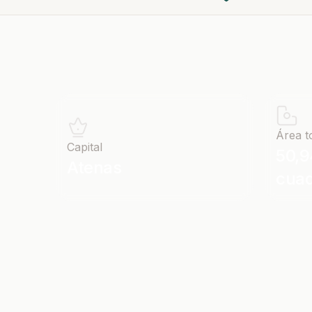
Área t
Capital
50,9
Atenas
cua