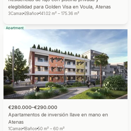
elegibilidad para Golden Visa en Voula, Atenas
3
Camas
2
Baños
141.02 m² – 175.36 m²
Apartment
€280.000–€290.000
Apartamentos de inversión llave en mano en
Atenas
1
Camas
1
Baños
50 m² – 60 m²