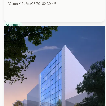
1
Camas
1
Baños
25.79–62.80 m²
Apartment