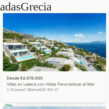
tadas
Grecia
Desde €2.476.000
Villas en Ladera con Vistas Panorámicas al Mar
2-3
Camas
2-3
Baños
245–350 m²
Villas