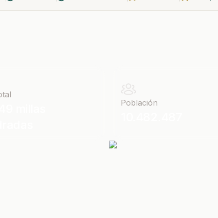
otal
Población
49 millas
10.482.487
dradas