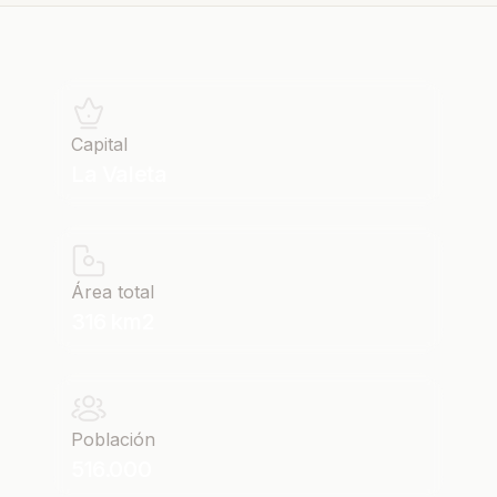
Capital
La Valeta
Área total
316 km2
Población
516.000