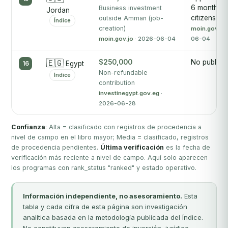
6 months f
Business investment
Jordan
citizenship
outside Amman (job-
Índice
creation)
moin.gov.jo
moin.gov.jo
· 2026-06-04
06-04
🇪🇬
$250,000
No publica
16
Egypt
Non-refundable
Índice
contribution
investinegypt.gov.eg
·
2026-06-28
Confianza
: Alta = clasificado con registros de procedencia a
nivel de campo en el libro mayor; Media = clasificado, registros
de procedencia pendientes.
Última verificación
es la fecha de
verificación más reciente a nivel de campo. Aquí solo aparecen
los programas con rank_status "ranked" y estado operativo.
Información independiente, no asesoramiento.
Esta
tabla y cada cifra de esta página son investigación
analítica basada en la metodología publicada del Índice.