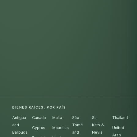
BIENES RAÍCES, POR PAÍS
Antigua
Canada
Malta
São
St.
Thailand
and
Tomé
Kitts &
Cyprus
Mauritius
United
Barbuda
and
Nevis
Arab