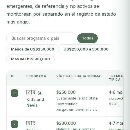
emergentes, de referencia y no activos se
monitorean por separado en el registro de estado
más abajo.
Todos
Menos de US$250,000
US$250,000 a 500,000
Más de US$500,000
#
PROGRAMA
VÍA CUALIFICADA MÍNIMA
TRAMITACI
TÍPICA
🇰🇳
$250,000
4-6 month
1
St.
Sustainable Island State
ciu.gov.kn
· 
Kitts and
Contribution
07-05
Nevis
ciu.gov.kn
· 2026-06-28
🇦🇬
$230,000
4-7 months
2
National Development
cip.gov.ag
· 