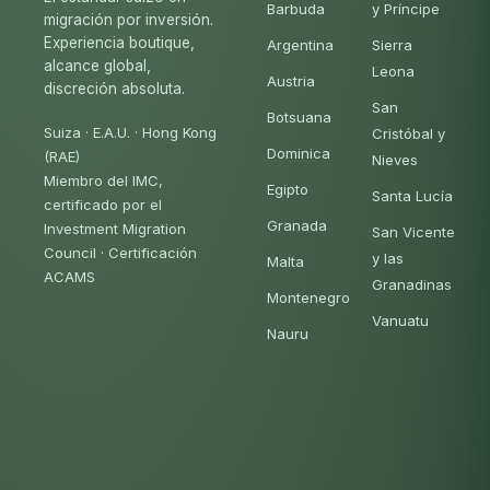
Barbuda
y Príncipe
migración por inversión.
Experiencia boutique,
Argentina
Sierra
alcance global,
Leona
Austria
discreción absoluta.
San
Botsuana
Suiza · E.A.U. · Hong Kong
Cristóbal y
Dominica
(RAE)
Nieves
Miembro del IMC,
Egipto
Santa Lucía
certificado por el
Granada
Investment Migration
San Vicente
Council
·
Certificación
y las
Malta
ACAMS
Granadinas
Montenegro
Vanuatu
Nauru