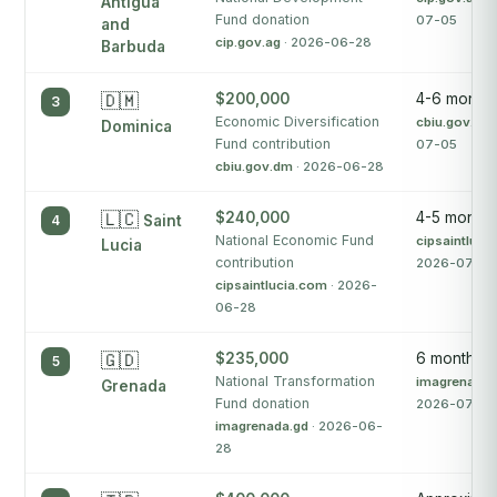
Antigua
Fund donation
07-05
and
cip.gov.ag
· 2026-06-28
Barbuda
🇩🇲
$200,000
4-6 month
3
Economic Diversification
cbiu.gov.dm
Dominica
Fund contribution
07-05
cbiu.gov.dm
· 2026-06-28
🇱🇨
$240,000
4-5 months
4
Saint
National Economic Fund
cipsaintluci
Lucia
contribution
2026-07-05
cipsaintlucia.com
· 2026-
06-28
🇬🇩
$235,000
6 months
5
National Transformation
imagrenada.
Grenada
Fund donation
2026-07-05
imagrenada.gd
· 2026-06-
28