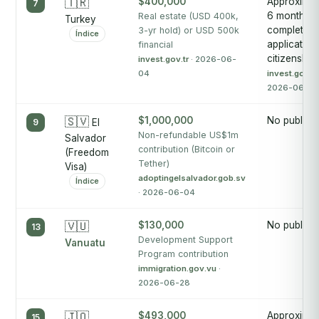
🇹🇷
$400,000
Approximat
7
6 months f
Real estate (USD 400k,
Turkey
complete
3-yr hold) or USD 500k
Índice
application
financial
citizenship
invest.gov.tr
· 2026-06-
04
invest.gov.tr
2026-06-0
🇸🇻
$1,000,000
No publica
9
El
Non-refundable US$1m
Salvador
contribution (Bitcoin or
(Freedom
Tether)
Visa)
adoptingelsalvador.gob.sv
Índice
· 2026-06-04
🇻🇺
$130,000
No publica
13
Development Support
Vanuatu
Program contribution
immigration.gov.vu
·
2026-06-28
🇯🇴
$493,000
Approximat
15