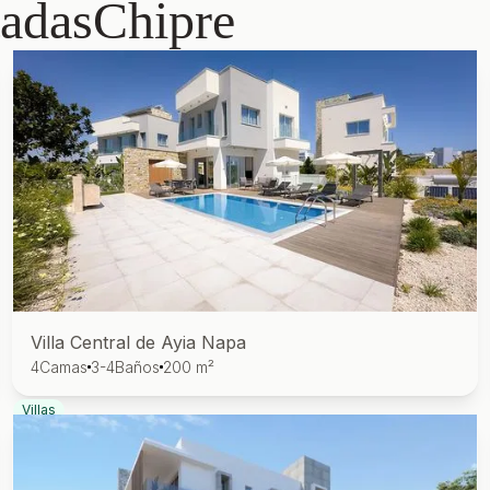
tadas
Chipre
Villa Central de Ayia Napa
4
Camas
3-4
Baños
200 m²
Villas