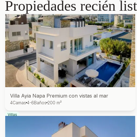
Propiedades recién lis
Villa Ayia Napa Premium con vistas al mar
4
Camas
4-6
Baños
200 m²
Villas