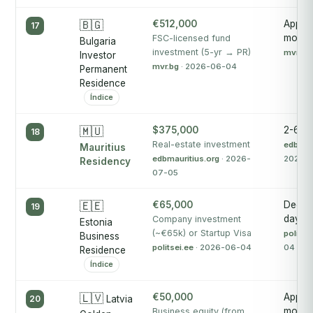
🇧🇬
€512,000
Approx
17
month
FSC-licensed fund
Bulgaria
investment (5-yr → PR)
mvr.bg
Investor
mvr.bg
· 2026-06-04
Permanent
Residence
Índice
🇲🇺
$375,000
2-6 m
18
Real-estate investment
edbmaur
Mauritius
edbmauritius.org
· 2026-
2026-
Residency
07-05
🇪🇪
€65,000
Decisi
19
days
Company investment
Estonia
(~€65k) or Startup Visa
politse
Business
politsei.ee
· 2026-06-04
04
Residence
Índice
🇱🇻
€50,000
Approx
20
Latvia
month
Business equity (from