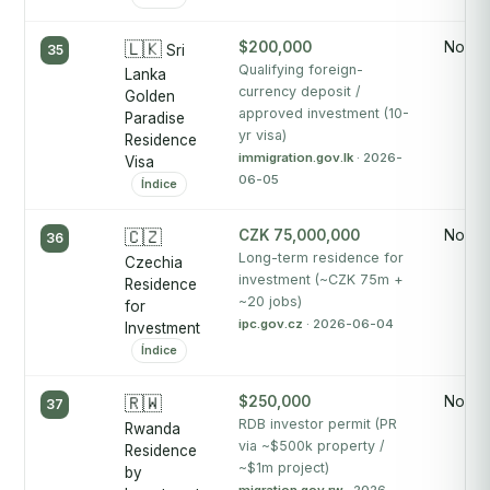
🇱🇰
$200,000
No pu
35
Sri
Qualifying foreign-
Lanka
currency deposit /
Golden
approved investment (10-
Paradise
yr visa)
Residence
immigration.gov.lk
· 2026-
Visa
06-05
Índice
🇨🇿
CZK 75,000,000
No pu
36
Long-term residence for
Czechia
investment (~CZK 75m +
Residence
~20 jobs)
for
ipc.gov.cz
· 2026-06-04
Investment
Índice
🇷🇼
$250,000
No pu
37
RDB investor permit (PR
Rwanda
via ~$500k property /
Residence
~$1m project)
by