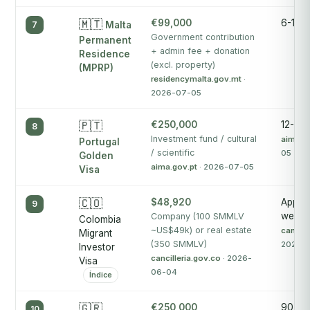
🇲🇹
€99,000
6-12 
7
Malta
Government contribution
Permanent
+ admin fee + donation
Residence
(excl. property)
(MPRP)
residencymalta.gov.mt
·
2026-07-05
🇵🇹
€250,000
12-18 
8
Investment fund / cultural
aima.g
Portugal
/ scientific
05
Golden
aima.gov.pt
· 2026-07-05
Visa
🇨🇴
$48,920
Approx
9
weeks
Company (100 SMMLV
Colombia
~US$49k) or real estate
cancill
Migrant
(350 SMMLV)
2026-
Investor
cancilleria.gov.co
· 2026-
Visa
06-04
Índice
🇬🇷
€250,000
90 day
10