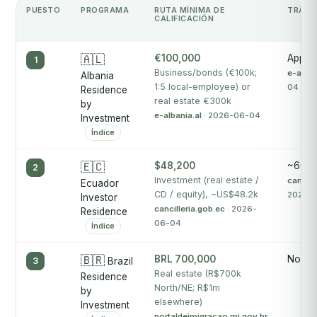
PUESTO
PROGRAMA
RUTA MÍNIMA DE
TRAMI
CALIFICACIÓN
🇦🇱
€100,000
Appro
1
Business/bonds (€100k;
e-alban
Albania
1:5 local-employee) or
04
Residence
real estate €300k
by
e-albania.al
· 2026-06-04
Investment
Índice
🇪🇨
$48,200
~60 d
2
Investment (real estate /
cancill
Ecuador
CD / equity), ~US$48.2k
2026-
Investor
cancilleria.gob.ec
· 2026-
Residence
06-04
Índice
🇧🇷
BRL 700,000
No pu
3
Brazil
Real estate (R$700k
Residence
North/NE; R$1m
by
elsewhere)
Investment
portaldeimigracao.mj.gov.br