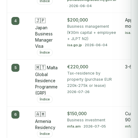
Índice
· 2026-06-04
🇯🇵
$200,000
Approx
4
months
Business management
Japan
(¥30m capital + employee
isa.go.
Business
+ JLPT N2)
Manager
isa.go.jp
· 2026-06-04
Visa
Índice
🇲🇹
€220,000
3-6 m
5
Malta
Tax-residence by
Global
property (purchase EUR
Residence
220k-275k or lease)
Programme
2026-07-26
(GRP)
Índice
🇦🇲
$150,000
Curren
6
90 da
Business investment
Armenia
mfa.am
· 2026-07-05
mfa.a
Residency
Índice