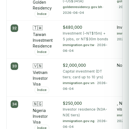
(~US$345k)
golden
Golden
goldenresidency.gov.bh
·
· 2026
Residency
2026-06-04
Índice
🇹🇼
$480,000
Invest
32
Investment (~NT$15m) +
immigr
Taiwan
5 jobs, or NT$30m bonds
2026-
Investment
immigration.gov.tw
· 2026-
Residence
06-04
Índice
🇻🇳
$2,000,000
No pu
33
Capital investment (DT
Vietnam
tiers; card up to 10 yrs)
Investor
immigration.gov.vn
· 2026-
Visa
06-04
Índice
🇳🇬
$250,000
, NIS 
34
visa is
Investor residence (N3A-
Nigeria
N3E tiers)
immigr
Investor
immigration.gov.ng
· 2026-
2026-
Visa
06-04
Índice