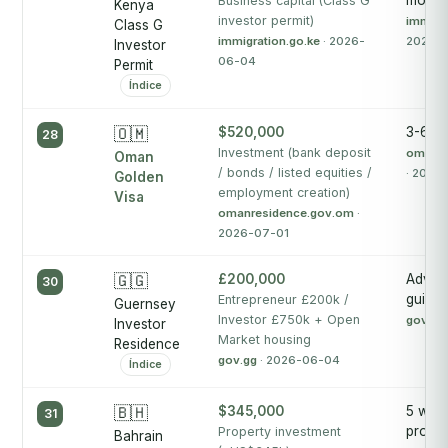
month
Business capital (Class G
Kenya
investor permit)
immigra
Class G
immigration.go.ke
· 2026-
2026-
Investor
06-04
Permit
Índice
🇴🇲
$520,000
3-6 w
28
Investment (bank deposit
omanre
Oman
/ bonds / listed equities /
· 2026
Golden
employment creation)
Visa
omanresidence.gov.om
·
2026-07-01
🇬🇬
£200,000
Advise
30
guides
Entrepreneur £200k /
Guernsey
Investor £750k + Open
gov.gg
Investor
Market housing
Residence
gov.gg
· 2026-06-04
Índice
🇧🇭
$345,000
5 work
31
prope
Property investment
Bahrain