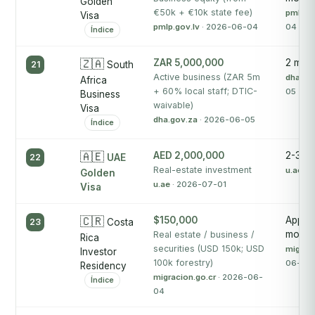
Golden
€50k + €10k state fee)
pmlp.go
Visa
pmlp.gov.lv
· 2026-06-04
04
Índice
🇿🇦
ZAR 5,000,000
2 mon
21
South
Active business (ZAR 5m
dha.go
Africa
+ 60% local staff; DTIC-
05
Business
waivable)
Visa
dha.gov.za
· 2026-06-05
Índice
🇦🇪
AED 2,000,000
2-3 m
22
UAE
Real-estate investment
u.ae
· 
Golden
u.ae
· 2026-07-01
Visa
🇨🇷
$150,000
Approx
23
Costa
month
Real estate / business /
Rica
securities (USD 150k; USD
migraci
Investor
100k forestry)
06-04
Residency
migracion.go.cr
· 2026-06-
Índice
04