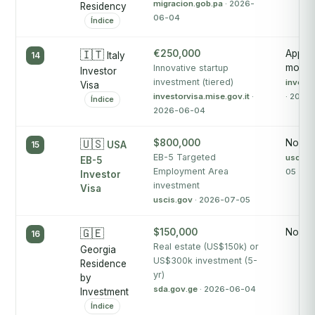
migracion.gob.pa
· 2026-
Residency
06-04
Índice
🇮🇹
€250,000
Approx
14
Italy
month
Innovative startup
Investor
investment (tiered)
investo
Visa
investorvisa.mise.gov.it
·
· 2026
Índice
2026-06-04
🇺🇸
$800,000
No pu
15
USA
EB-5 Targeted
uscis.
EB-5
Employment Area
05
Investor
investment
Visa
uscis.gov
· 2026-07-05
🇬🇪
$150,000
No pu
16
Real estate (US$150k) or
Georgia
US$300k investment (5-
Residence
yr)
by
sda.gov.ge
· 2026-06-04
Investment
Índice