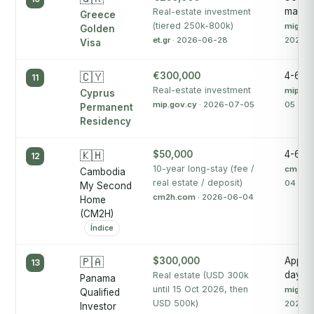
maxi
Real-estate investment
Greece
(tiered 250k-800k)
migrati
Golden
et.gr
· 2026-06-28
2026-
Visa
🇨🇾
€300,000
4-6 m
11
Real-estate investment
mip.go
Cyprus
mip.gov.cy
· 2026-07-05
05
Permanent
Residency
🇰🇭
$50,000
4-6 m
12
10-year long-stay (fee /
cm2h.
Cambodia
real estate / deposit)
04
My Second
cm2h.com
· 2026-06-04
Home
(CM2H)
Índice
🇵🇦
$300,000
Appro
13
days
Real estate (USD 300k
Panama
until 15 Oct 2026, then
migrac
Qualified
USD 500k)
2026-
Investor