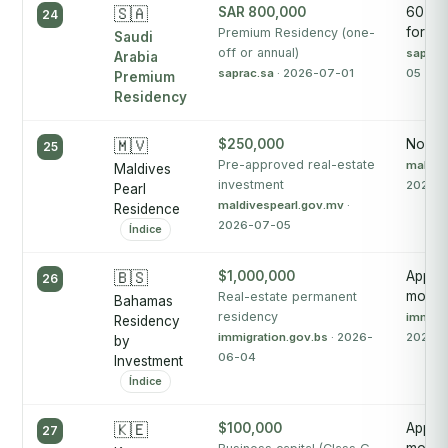
🇸🇦
SAR 800,000
60-90
24
for re
Premium Residency (one-
Saudi
off or annual)
saprac
Arabia
saprac.sa
· 2026-07-01
05
Premium
Residency
🇲🇻
$250,000
No pu
25
Pre-approved real-estate
maldiv
Maldives
investment
2026-
Pearl
maldivespearl.gov.mv
·
Residence
2026-07-05
Índice
🇧🇸
$1,000,000
Approx
26
months
Real-estate permanent
Bahamas
residency
immigr
Residency
immigration.gov.bs
· 2026-
2026-
by
06-04
Investment
Índice
🇰🇪
$100,000
Approx
27