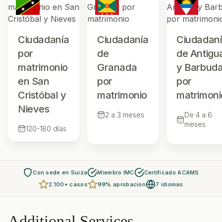
Ciudadanía
Ciudadanía
Ciudadan
por
de
de Antigu
matrimonio
Granada
y Barbud
en San
por
por
Cristóbal y
matrimonio
matrimoni
Nieves
2 a 3 meses
De 4 a 6
meses
120-180 días
Con sede en Suiza
Miembro IMC
Certificado ACAMS
2.100+ casos
99% aprobación
7 idiomas
Additional Services