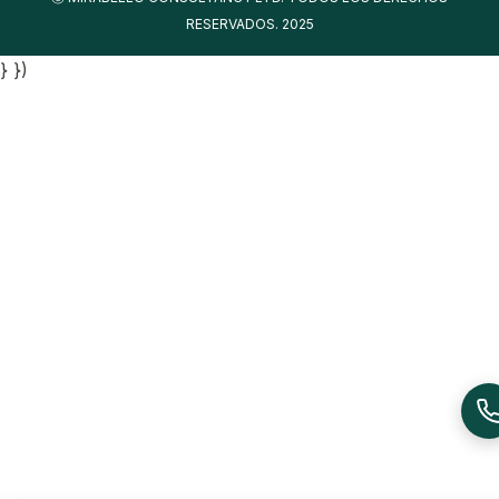
RESERVADOS. 2025
} })