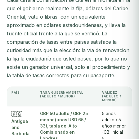
Cada cifra a continuación se cita en la moneda en la
que el gobierno realmente la fija, dólares del Caribe
Oriental, vatu o libras, con un equivalente
aproximado en dólares estadounidenses, y lleva la
fuente oficial frente a la que se verificó. La
comparación de tasas entre países satisface la
curiosidad más que la elección: la vía de renovación
la fija la ciudadanía que usted posee, por lo que no
existe un ganador universal, solo el procedimiento y
la tabla de tasas correctos para su pasaporte.
PAÍS
TASA GUBERNAMENTAL
VALIDEZ
T
(ADULTO / MENOR)
(ADULTO /
T
MENOR)
🇦🇬
GBP 50 adulto / GBP 25
5 años
3
menor (unos USD 65 /
adulto / 5
s
Antigua
33), tabla del Alto
años menor
and
Comisionado en
(CBI inicial
Barbuda
Londres
y