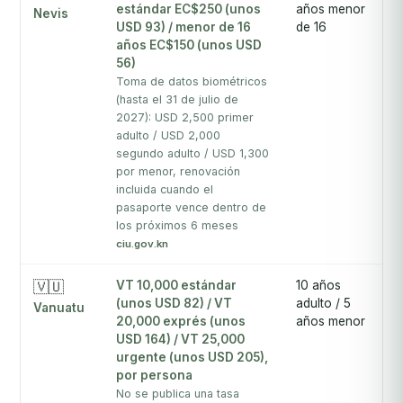
estándar EC$250 (unos
años menor
Nevis
USD 93) / menor de 16
de 16
años EC$150 (unos USD
56)
Toma de datos biométricos
(hasta el 31 de julio de
2027): USD 2,500 primer
adulto / USD 2,000
segundo adulto / USD 1,300
por menor, renovación
incluida cuando el
pasaporte vence dentro de
los próximos 6 meses
ciu.gov.kn
🇻🇺
VT 10,000 estándar
10 años
Va
(unos USD 82) / VT
adulto / 5
s
Vanuatu
20,000 exprés (unos
años menor
e
USD 164) / VT 25,000
e
urgente (unos USD 205),
dí
por persona
3 
No se publica una tasa