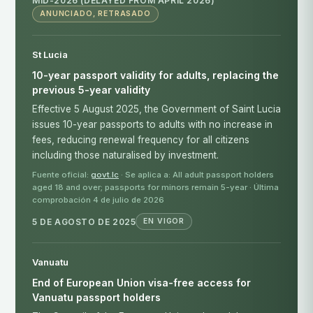
MID-2026 (DELAYED FROM APRIL 2026)
ANUNCIADO, RETRASADO
St Lucia
10-year passport validity for adults, replacing the
previous 5-year validity
Effective 5 August 2025, the Government of Saint Lucia
issues 10-year passports to adults with no increase in
fees, reducing renewal frequency for all citizens
including those naturalised by investment.
Fuente oficial:
govt.lc
· Se aplica a: All adult passport holders
aged 18 and over; passports for minors remain 5-year · Última
comprobación 4 de julio de 2026
5 DE AGOSTO DE 2025
EN VIGOR
Vanuatu
End of European Union visa-free access for
Vanuatu passport holders