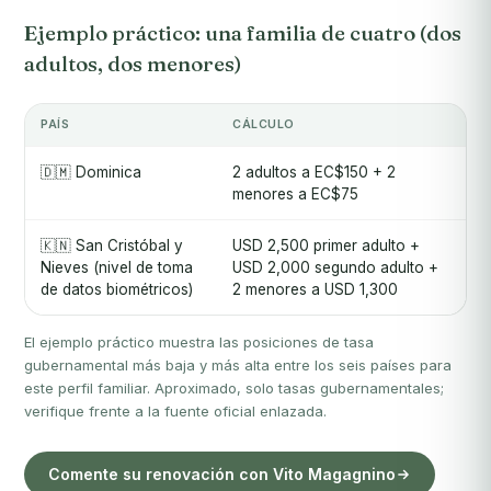
Ejemplo práctico: una familia de cuatro (dos
adultos, dos menores)
PAÍS
CÁLCULO
TO
🇩🇲 Dominica
2 adultos a EC$150 + 2
EC
menores a EC$75
🇰🇳 San Cristóbal y
USD 2,500 primer adulto +
US
Nieves (nivel de toma
USD 2,000 segundo adulto +
cu
de datos biométricos)
2 menores a USD 1,300
de
El ejemplo práctico muestra las posiciones de tasa
gubernamental más baja y más alta entre los seis países para
este perfil familiar. Aproximado, solo tasas gubernamentales;
verifique frente a la fuente oficial enlazada.
Comente su renovación con Vito Magagnino