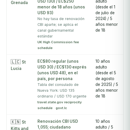
USD 130) / EC$250
adulto
s
Grenada
menor de 18 años (unos
(desde el 1
of
USD 93)
de julio de
p
2024) / 5
s
No hay tasa de renovación
años menor
c
CBI aparte; se aplica el
de 18
m
canal gubernamental
de
estándar
v
UK High Commission fee
schedule
🇱🇨
EC$80 regular (unos
10 años
3 
St
USD 30) / EC$130 exprés
adulto
s
Lucia
(unos USD 48), en el
(desde el 5
h
país, por persona
de agosto
s
de 2025) / 5
c
Tabla del consulado de
años menor
Nueva York: USD 135
de 18
ordinario / USD 170 urgente
travel.state.gov reciprocity
schedule
·
govt.lc
🇰🇳
Renovación CBI USD
10 años
4
St
1,055; ciudadano
adulto / 5
s
Kitts and