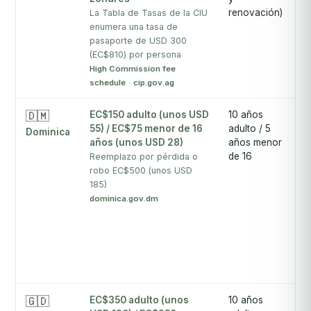
renovación)
La Tabla de Tasas de la CIU
enumera una tasa de
pasaporte de USD 300
(EC$810) por persona
High Commission fee
schedule
·
cip.gov.ag
🇩🇲
EC$150 adulto (unos USD
10 años
2 
55) / EC$75 menor de 16
adulto / 5
s
Dominica
años (unos USD 28)
años menor
D
de 16
m
Reemplazo por pérdida o
c
robo EC$500 (unos USD
185)
dominica.gov.dm
🇬🇩
EC$350 adulto (unos
10 años
2 