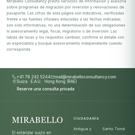
Mirabello Consultancy presta servicios de información y asesoría
sobre programas de migración por inversión y renovaciones de
pasaporte. Las cifras de esta página son indicativas, verificadas
frente a las fuentes oficiales enlazadas a las fechas indicadas;
son solo informativas, no una determinación de sus obligaciones
ni asesoramiento legal, fiscal, migratorio o de inversión. Las
tablas de tasas y los requisitos cambian; confirme el detalle con
un especialista y busque asesoramiento independiente cuando
corresponda.
+41 78 242 5244
mail@mirabelloconsultancy.com
Suiza
·
E.A.U.
·
Hong Kong (RAE)
Reserve una consulta privada
CIUDADANÍA
Antigua y
Santo Tomé
El estándar suizo en