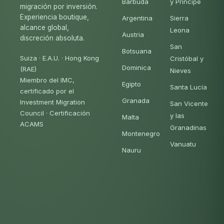
Barbuda
y Príncipe
migración por inversión.
Experiencia boutique,
Argentina
Sierra
alcance global,
Leona
Austria
discreción absoluta.
San
Botsuana
Suiza · E.A.U. · Hong Kong
Cristóbal y
Dominica
(RAE)
Nieves
Miembro del IMC,
Egipto
Santa Lucía
certificado por el
Granada
Investment Migration
San Vicente
Council
·
Certificación
y las
Malta
ACAMS
Granadinas
Montenegro
Vanuatu
Nauru