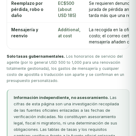
Reemplazo por
EC$500
Se requieren denuncia p
pérdida, robo o
(about
jurada de pérdida ante n
daño
USD 185)
tarda más que una reno
Mensajería y
Additional,
La recogida en la ofici
reenvío
at cost
costo; el correo certifi
mensajería añaden car
Solo tasas gubernamentales.
Los honorarios de servicio del
agente (por lo general USD 500 to 1,000 para una renovación
totalmente gestionada), los gastos de mensajería y cualquier
costo de apostilla o traducción son aparte y se confirman en un
presupuesto personalizado.
Información independiente, no asesoramiento.
Las
cifras de esta página son una investigación recopilada
de las fuentes oficiales enlazadas a las fechas de
verificación indicadas. No constituyen asesoramiento
legal, fiscal ni migratorio, ni una determinación de sus
obligaciones. Las tablas de tasas y los requisitos
cambian; verifique frente a la fuente oficial enlazada