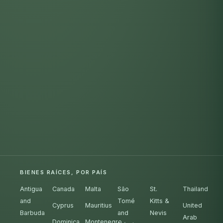
BIENES RAÍCES, POR PAÍS
Antigua
Canada
Malta
São
St.
Thailand
and
Tomé
Kitts &
Cyprus
Mauritius
United
Barbuda
and
Nevis
Arab
Dominica
Montenegro