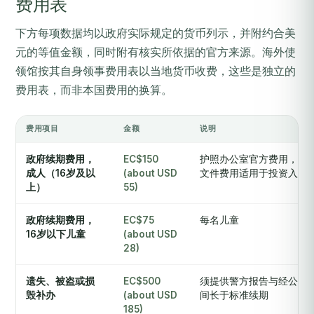
费用表
下方每项数据均以政府实际规定的货币列示，并附约合美
元的等值金额，同时附有核实所依据的官方来源。海外使
领馆按其自身领事费用表以当地货币收费，这些是独立的
费用表，而非本国费用的换算。
费用项目
金额
说明
政府续期费用，
EC$150
护照办公室官方费用，为
成人（16岁及以
(about USD
文件费用适用于投资入籍
上）
55)
政府续期费用，
EC$75
每名儿童
16岁以下儿童
(about USD
28)
遗失、被盗或损
EC$500
须提供警方报告与经公证
毁补办
(about USD
间长于标准续期
185)