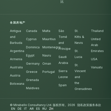
比
各国房地产
Antigua
Canada
Malta
São
St.
Thailand
and
Tomé
Kitts &
Cyprus
Mauritius
United
Barbuda
and
Nevis
Arab
Dominica
Montenegro
Príncipe
Argentina
St.
Emirates
Egypt
Nauru
Saudi
Lucia
Armenia
USA
Arabia
Germany
Oman
St.
Australia
Vanuatu
Sierra
Vincent
Greece
Portugal
Austria
Leone
and
Grenada
the
Botswana
Spain
Maldives
Grenadines
© Mirabello Consultancy Ltd. 版权所有。2026
隐私政策
服务条款
EN
DE
IT
AR
ES
RU
ZH