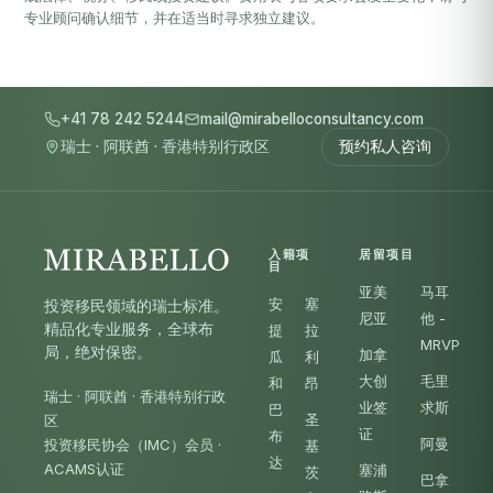
专业顾问确认细节，并在适当时寻求独立建议。
+41 78 242 5244
mail@mirabelloconsultancy.com
瑞士
·
阿联酋
·
香港特别行政区
预约私人咨询
入籍项
居留项目
目
亚美
马耳
安
塞
投资移民领域的瑞士标准。
尼亚
他 -
精品化专业服务，全球布
提
拉
MRVP
局，绝对保密。
加拿
瓜
利
大创
毛里
和
昂
瑞士 · 阿联酋 · 香港特别行政
业签
求斯
巴
圣
区
证
布
阿曼
投资移民协会（IMC）会员
·
基
达
ACAMS认证
塞浦
茨
巴拿