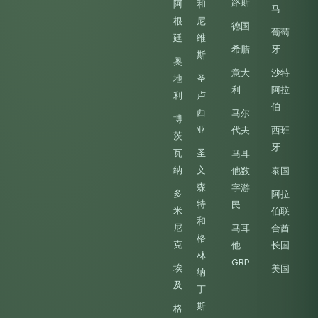
路斯
阿
和
马
根
尼
德国
葡萄
廷
维
希腊
牙
斯
奥
意大
沙特
地
圣
利
阿拉
利
卢
伯
西
马尔
博
亚
代夫
西班
茨
牙
瓦
圣
马耳
纳
文
他数
泰国
森
字游
多
阿拉
特
民
米
伯联
和
尼
马耳
合酋
格
克
他 -
长国
林
GRP
埃
美国
纳
及
丁
斯
格