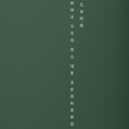
林
瓦
纳
努
达
阿
图
马
耳
他
黑
山
瑙
鲁
圣
多
美
和
普
林
西