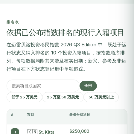
排名表
依据已公布指数排名的现行入籍项目
在迈雷贝洛投资移民指数 2026 Q3 Edition 中，既处于运
行状态又纳入排名的 10 个投资入籍项目，按指数顺序排
列。每项数据均附其来源及核实日期；新兴、参考及非运
行项目在下方状态登记册中单独追踪。
全部
低于 25 万美元
25 万至 50 万美元
50 万美元以上
#
项目
最低合格途径
典
🇰🇳
$250,000
4
1
St. Kitts