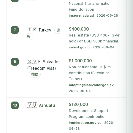
National Transformation
im
Fund donation
imagrenada.gd
· 2026-06-28
🇹🇷
$400,000
A
7
Turkey
指
f
Real estate (USD 400k, 3-yr
数
ci
hold) or USD 500k financial
invest.gov.tr
· 2026-06-04
in
🇸🇻
$1,000,000
9
El Salvador
Non-refundable US$1m
(Freedom Visa)
contribution (Bitcoin or
指数
Tether)
adoptingelsalvador.gob.sv
·
2026-06-04
🇻🇺
$130,000
13
Vanuatu
Development Support
Program contribution
immigration.gov.vu
· 2026-
06-28