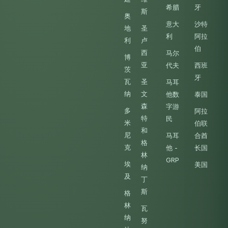
希腊
牙
斯
奥
意大
沙特
地
圣
利
阿拉
利
卢
伯
西
马尔
博
亚
代夫
西班
茨
牙
瓦
圣
马耳
纳
文
他数
泰国
森
字游
多
阿拉
特
民
米
伯联
和
尼
马耳
合酋
格
克
他 -
长国
林
GRP
埃
美国
纳
及
丁
斯
格
林
瓦
纳
努