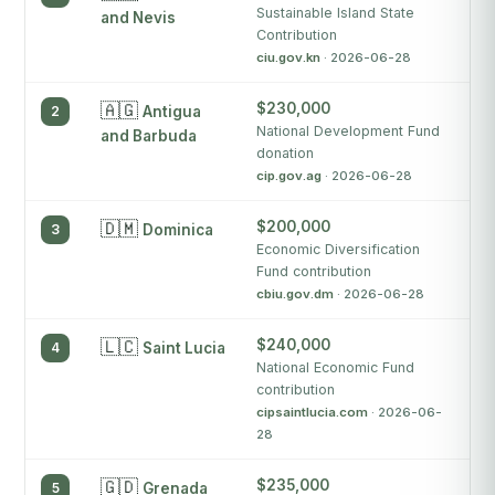
Sustainable Island State
ci
and Nevis
Contribution
ciu.gov.kn
· 2026-06-28
🇦🇬
$230,000
4
2
Antigua
National Development Fund
ci
and Barbuda
donation
cip.gov.ag
· 2026-06-28
🇩🇲
$200,000
4
3
Dominica
Economic Diversification
cb
Fund contribution
cbiu.gov.dm
· 2026-06-28
🇱🇨
$240,000
4
4
Saint Lucia
National Economic Fund
ci
contribution
cipsaintlucia.com
· 2026-06-
28
🇬🇩
$235,000
6
5
Grenada