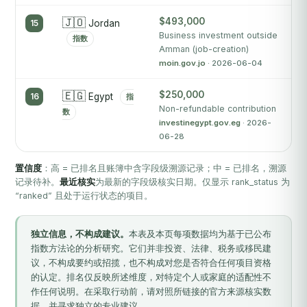
🇯🇴
$493,000
A
15
Jordan
th
Business investment outside
指数
Amman (job-creation)
mo
moin.gov.jo
· 2026-06-04
🇪🇬
$250,000
16
Egypt
指
Non-refundable contribution
数
investinegypt.gov.eg
· 2026-
06-28
置信度
：高 = 已排名且账簿中含字段级溯源记录；中 = 已排名，溯源
记录待补。
最近核实
为最新的字段级核实日期。仅显示 rank_status 为
“ranked” 且处于运行状态的项目。
独立信息，不构成建议。
本表及本页每项数据均为基于已公布
指数方法论的分析研究。它们并非投资、法律、税务或移民建
议，不构成要约或招揽，也不构成对您是否符合任何项目资格
的认定。排名仅反映所述维度，对特定个人或家庭的适配性不
作任何说明。在采取行动前，请对照所链接的官方来源核实数
据，并寻求独立的专业建议。