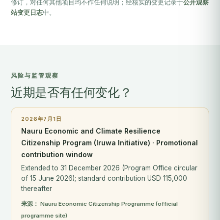
修订，对任何其他项目均不作任何说明；经核实的变更记录于
公开观察
站变更日志
中。
风险与监管观察
近期是否有任何变化？
2026年7月1日
Nauru Economic and Climate Resilience
Citizenship Program (Iruwa Initiative) · Promotional
contribution window
Extended to 31 December 2026 (Program Office circular
of 15 June 2026); standard contribution USD 115,000
thereafter
来源：
Nauru Economic Citizenship Programme (official
programme site)