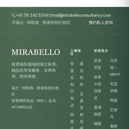
+41 78 242 5244
mail@mirabelloconsultancy.com
瑞士
·
阿联酋
·
香港特别行政区
预约私人咨询
入籍项
居留项目
目
亚美
马耳
安
塞
投资移民领域的瑞士标准。
尼亚
他 -
精品化专业服务，全球布
提
拉
MRVP
局，绝对保密。
加拿
瓜
利
大创
毛里
和
昂
瑞士 · 阿联酋 · 香港特别行政
业签
求斯
巴
圣
区
证
布
阿曼
投资移民协会（IMC）会员
·
基
达
ACAMS认证
塞浦
茨
巴拿
路斯
阿
和
马
根
尼
德国
葡萄
廷
维