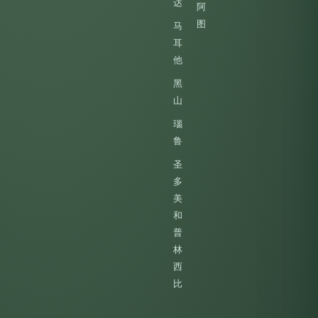
达
阿
图
马
耳
他
黑
山
瑙
鲁
圣
多
美
和
普
林
西
比