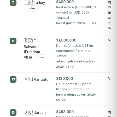
🇹🇷
$400,000
Appro
7
Turkey
mont
Real estate (USD 400k, 3-
Index
appli
yr hold) or USD 500k
citiz
financial
invest.gov.tr
· 2026-06-04
invest
04
🇸🇻
$1,000,000
Nicht
9
El
Non-refundable US$1m
Salvador
contribution (Bitcoin or
(Freedom
Tether)
Visa)
Index
adoptingelsalvador.gob.sv
·
2026-06-04
🇻🇺
$130,000
Nicht
13
Vanuatu
Development Support
Program contribution
immigration.gov.vu
· 2026-
06-28
🇯🇴
$493,000
Appro
15
Jordan