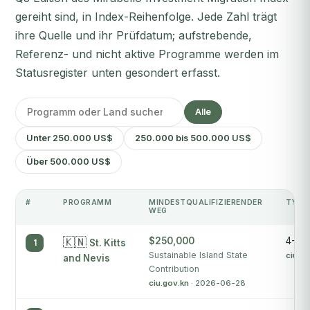
gereiht sind, in Index-Reihenfolge. Jede Zahl trägt
ihre Quelle und ihr Prüfdatum; aufstrebende,
Referenz- und nicht aktive Programme werden im
Statusregister unten gesondert erfasst.
Alle
Unter 250.000 US$
250.000 bis 500.000 US$
Über 500.000 US$
#
PROGRAMM
MINDESTQUALIFIZIERENDER
TYPI
WEG
🇰🇳
$250,000
4-6 
1
St. Kitts
Sustainable Island State
ciu.go
and Nevis
Contribution
ciu.gov.kn
· 2026-06-28