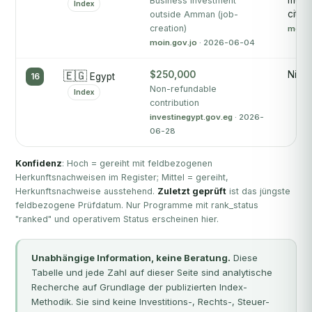
month
Business investment
Index
citiz
outside Amman (job-
creation)
moin.
moin.gov.jo
· 2026-06-04
🇪🇬
$250,000
Nicht
16
Egypt
Non-refundable
Index
contribution
investinegypt.gov.eg
· 2026-
06-28
Konfidenz
: Hoch = gereiht mit feldbezogenen
Herkunftsnachweisen im Register; Mittel = gereiht,
Herkunftsnachweise ausstehend.
Zuletzt geprüft
ist das jüngste
feldbezogene Prüfdatum. Nur Programme mit rank_status
"ranked" und operativem Status erscheinen hier.
Unabhängige Information, keine Beratung.
Diese
Tabelle und jede Zahl auf dieser Seite sind analytische
Recherche auf Grundlage der publizierten Index-
Methodik. Sie sind keine Investitions-, Rechts-, Steuer-