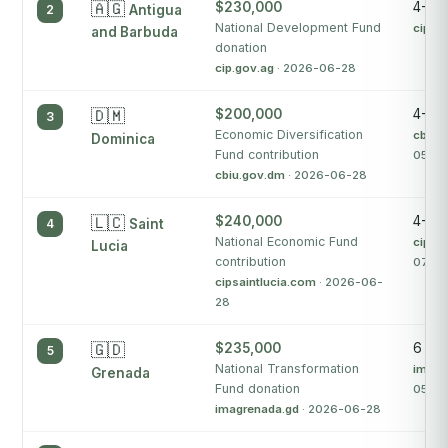
🇦🇬
$230,000
4-7 
2
Antigua
National Development Fund
cip.g
and Barbuda
donation
cip.gov.ag
· 2026-06-28
🇩🇲
$200,000
4-6 
3
Economic Diversification
cbiu.
Dominica
Fund contribution
05
cbiu.gov.dm
· 2026-06-28
🇱🇨
$240,000
4-5 
4
Saint
National Economic Fund
cipsa
Lucia
contribution
07-0
cipsaintlucia.com
· 2026-06-
28
🇬🇩
$235,000
6 mo
5
National Transformation
imagr
Grenada
Fund donation
05
imagrenada.gd
· 2026-06-28