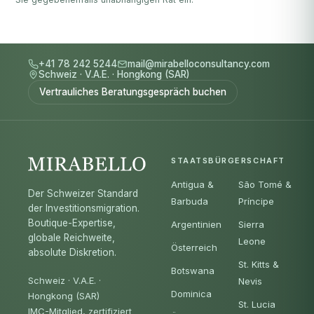
+41 78 242 5244
mail@mirabelloconsultancy.com
Schweiz
·
V.A.E.
·
Hongkong (SAR)
Vertrauliches Beratungsgespräch buchen
STAATSBÜRGERSCHAFT
Antigua &
São Tomé &
Der Schweizer Standard
Barbuda
Príncipe
der Investitionsmigration.
Boutique-Expertise,
Argentinien
Sierra
globale Reichweite,
Leone
Österreich
absolute Diskretion.
St. Kitts &
Botswana
Schweiz · V.A.E. ·
Nevis
Dominica
Hongkong (SAR)
St. Lucia
IMC-Mitglied, zertifiziert