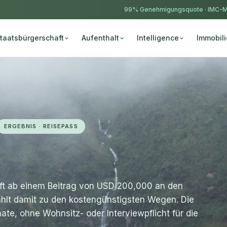
99% Genehmigungsquote ·
IMC-M
taatsbürgerschaft
Aufenthalt
Intelligence
Immobil
ERGEBNIS · REISEPASS
ft ab einem Beitrag von USD 200,000 an den
ählt damit zu den kostengünstigsten Wegen. Die
te, ohne Wohnsitz- oder Interviewpflicht für die