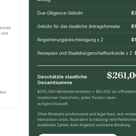
Due-Diligence-Gebühr
$
Gebühr für das staatliche Antragsformular
$
anziell
g und
Registrierungsbescheinigung x 2
$
Reisepass und Staatsbürgerschaftsurkunde x 2
$261,
Geschätzte staatliche
Gesamtsumme
$200,000 Mindestinvestition + $61,000 an offizielle
dies
staatlichen Gebühren, jeder Posten oben
aufgeschlüsselt.
Ohne Mirabello professional and legal fees; real-estat
transaction costs. Illustrative Schätzung veröffentlichte
staatlicher Zahlen, kein Angebot und keine Beratung.