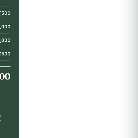
7,500
1,000
1,000
$500
000
n
e
r