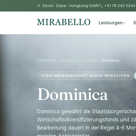
Zürich
·
Dubai
·
Hongkong (SAR)
+41 78 242 5244
Leistungen
S
Startseite / Staatsbürgerschaft /
Dominica
STAATSBÜRGERSCHAFT DURCH INVESTITION
Dominica
Dominica gewährt die Staatsbürgerscha
Wirtschaftsdiversifizierungsfonds und z
Bearbeitung dauert in der Regel 4-6 Mona