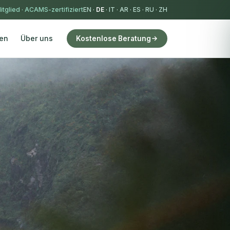
itglied
·
ACAMS-zertifiziert
EN
·
DE
·
IT
·
AR
·
ES
·
RU
·
ZH
ien
Über uns
Kostenlose Beratung