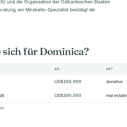
CIU
und die
Organisation der Ostkaribischen Staaten
Beratung; ein
Mirabello-Spezialist
bestätigt die
e sich für Dominica?
AB
ART
US$200,000
donation
st)
US$200,000
real estate
üft