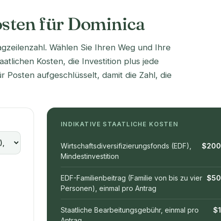
osten für Dominica
agzeilenzahl. Wählen Sie Ihren Weg und Ihre
aatlichen Kosten, die Investition plus jede
ür Posten aufgeschlüsselt, damit die Zahl, die
INDIKATIVE STAATLICHE KOSTEN
Wirtschaftsdiversifizierungsfonds (EDF),
$200
Mindestinvestition
EDF-Familienbeitrag (Familie von bis zu vier
$50
Personen), einmal pro Antrag
Staatliche Bearbeitungsgebühr, einmal pro
$
Antrag