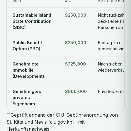
WEG
AB
ORT ODER BEDIN
Sustainable Island
$250,000
Nicht rückzahlba
State Contribution
deckt eine Famili
(SISC)
Personen ab
Public Benefit
$250,000
Beitrag zu eine
Option (PBO)
gemeinnützigen 
Genehmigte
$325,000
Nach sieben Jah
Immobilie
wiederverkäuflic
(Development)
Genehmigtes
$600,000
Privates Einfami
privates
Eigenheim
Geprüft anhand der CIU-Gebührenordnung von
St. Kitts und Nevis (ciu.gov.kn) · mit
Herkunftsnachweis.