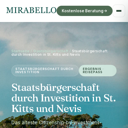
Kostenlose Beratung
Startseite
/
Staatsbürgerschaft
/
Staatsbürgerschaft
durch Investition in St. Kitts und Nevis
STAATSBÜRGERSCHAFT DURCH
ERGEBNIS ·
INVESTITION
REISEPASS
Staatsbürgerschaft
durch Investition in St.
Kitts und Nevis
Das älteste Citizenship-by-Investment-