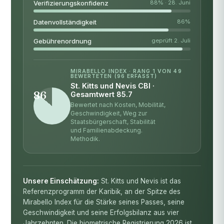
Verifizierungskonfidenz
88% · 28. Juni
Datenvollständigkeit
86%
Gebührenordnung
geprüft 2. Juli
MIRABELLO INDEX · RANG 1 VON 49
BEWERTETEN (96 ERFASST)
St. Kitts und Nevis CBI ·
86
Gesamtwert 85.7
Bewertet nach Kosten, Mobilität,
Geschwindigkeit, Weg zur
Staatsbürgerschaft, Stabilität
und Familienabdeckung.
Methodik
.
Unsere Einschätzung:
St. Kitts und Nevis ist das
Referenzprogramm der Karibik, an der Spitze des
Mirabello Index für die Stärke seines Passes, seine
Geschwindigkeit und seine Erfolgsbilanz aus vier
Jahrzehnten. Die biometrische Registrierung 2026 ist