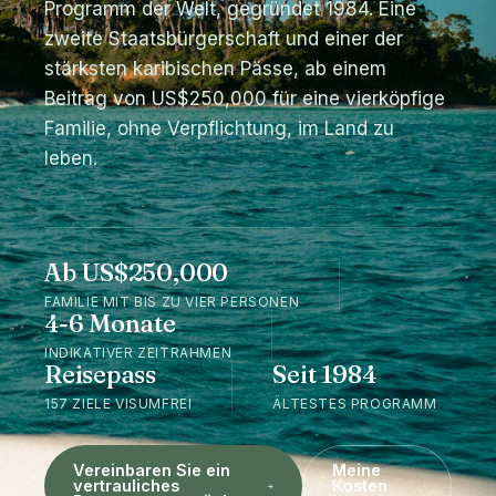
Programm der Welt, gegründet 1984. Eine
zweite Staatsbürgerschaft und einer der
stärksten karibischen Pässe, ab einem
Beitrag von US$250,000 für eine vierköpfige
Familie, ohne Verpflichtung, im Land zu
leben.
Ab US$250,000
FAMILIE MIT BIS ZU VIER PERSONEN
4-6 Monate
INDIKATIVER ZEITRAHMEN
Reisepass
Seit 1984
157 ZIELE VISUMFREI
ÄLTESTES PROGRAMM
Vereinbaren Sie ein
Meine
vertrauliches
Kosten