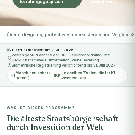
Beratungsgespräch
berechnen
Überblick
Eignung prüfen
Investition
Kostenrechner
Vergleich
S
Zuletzt aktualisiert am 2. Juli 2026
Zahlen geprüft anhand der CIU-Gebührenordnung · mit
Herkunftsnachweis · Information, keine Beratung
Biometrische Registrierung verpflichtend bis 31. Juli 2027
Maschinenlesbare
), dieselben Zahlen, die Ihr KI-
MCP
Daten (
Assistent liest
WAS IST DIESES PROGRAMM?
Die älteste Staatsbürgerschaft
durch Investition der Welt