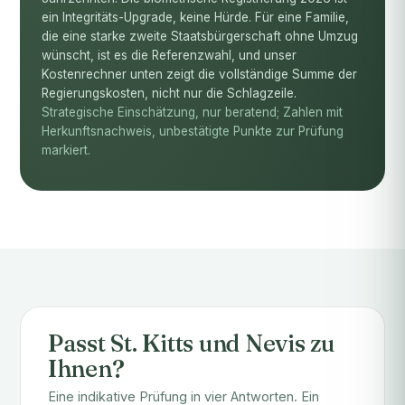
ein Integritäts-Upgrade, keine Hürde. Für eine Familie,
die eine starke zweite Staatsbürgerschaft ohne Umzug
wünscht, ist es die Referenzwahl, und unser
Kostenrechner unten zeigt die vollständige Summe der
Regierungskosten, nicht nur die Schlagzeile.
Strategische Einschätzung, nur beratend; Zahlen mit
Herkunftsnachweis, unbestätigte Punkte zur Prüfung
markiert.
Passt St. Kitts und Nevis zu
Ihnen?
Eine indikative Prüfung in vier Antworten. Ein