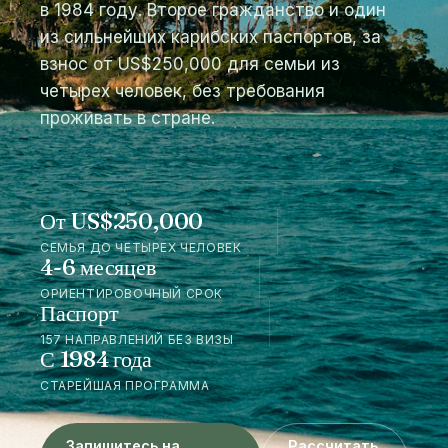
из сильнейших карибских паспортов, за
взнос от US$250,000 для семьи из
четырех человек, без требования
проживать в стране.
От US$250,000
СЕМЬЯ ДО ЧЕТЫРЕХ ЧЕЛОВЕК
4-6 месяцев
ОРИЕНТИРОВОЧНЫЙ СРОК
Паспорт
157 НАПРАВЛЕНИЙ БЕЗ ВИЗЫ
С 1984 года
СТАРЕЙШАЯ ПРОГРАММА
Запишитесь на
Рассчитать
конфиденциальную
мою