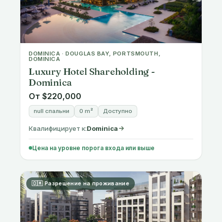
DOMINICA · DOUGLAS BAY, PORTSMOUTH,
DOMINICA
Luxury Hotel Shareholding -
Dominica
От $220,000
null спальни
0 m²
Доступно
Квалифицирует к:
Dominica
Цена на уровне порога входа или выше
🇴🇲 Разрешение на проживание