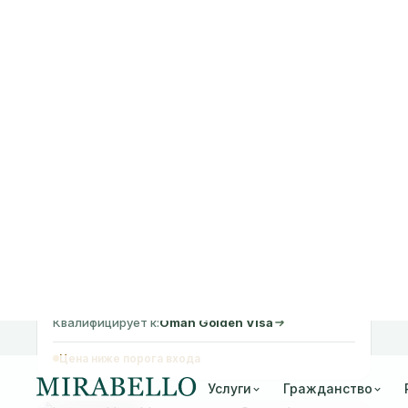
OMAN
Resort Residences for Sale in AIDA,
Muscat
От OMR 82,939
1-3 спальни
41 m²
Доступно
Квалифицирует к:
Oman Golden Visa
Цена ниже порога входа
🇬🇩 Паспорт