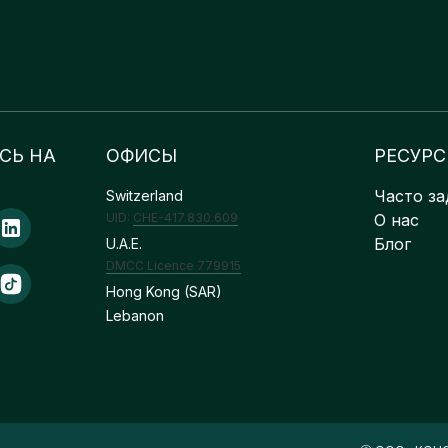
СЬ НА
ОФИСЫ
РЕСУР
Часто з
Switzerland
UID:
CHE-417.830.609
О нас
Блог
U.A.E.
DMCC Licence 779915
Hong Kong (SAR)
Lebanon