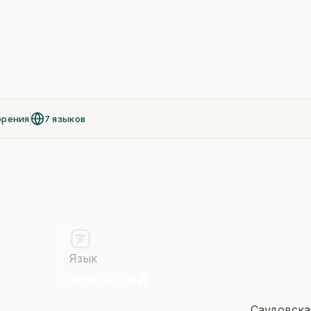
брения
7 языков
Язык
арабский