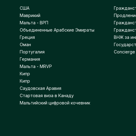
США
Гражданст
Маврикий
Продлени
Мальта - ВРП
Гражданст
Объединенные Арабские Эмираты
Гражданс
Греция
ВНЖ за ин
Оман
Государст
Португалия
Concierge
Германия
Мальта - MRVP
Кипр
Кипр
Саудовская Аравия
Стартовая виза в Канаду
Мальтийский цифровой кочевник