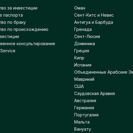
во за инвестиции
Оман
е паспорта
Сент-Китс и Невис
во по браку
Антигуа и Барбуда
тво по происхождению
Гренада
вестиции
Сент-Люсия
венное консультирование
Доминика
 Service
Греция
Кипр
Испания
Объединенные Арабские Э
Маврикий
США
Саудовская Аравия
Австралия
Германия
Португалия
Мальта
Вануату