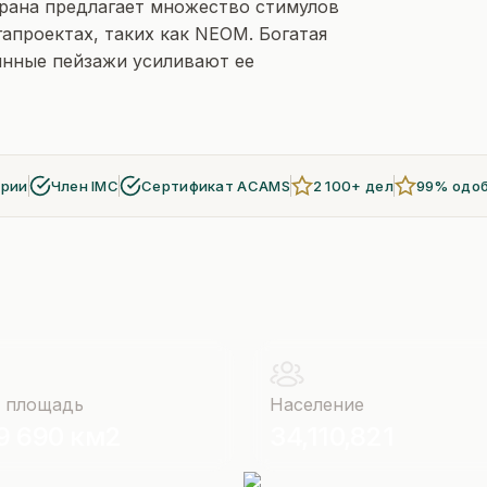
Страна предлагает множество стимулов
апроектах, таких как NEOM. Богатая
ынные пейзажи усиливают ее
арии
Член IMC
Сертификат ACAMS
2 100+ дел
99% одо
 площадь
Население
9 690 км2
34,110,821