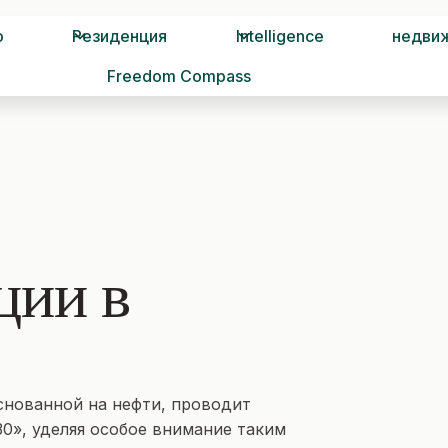
о
Резиденция
Intelligence
недви
Freedom Compass
ции в
снованной на нефти, проводит
0», уделяя особое внимание таким