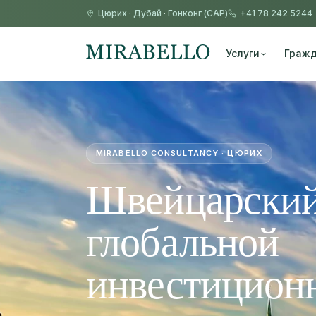
Цюрих
·
Дубай
·
Гонконг (САР)
+41 78 242 5244
Услуги
Гражд
MIRABELLO CONSULTANCY · ЦЮРИХ
Швейцарский
глобальной
инвестицион