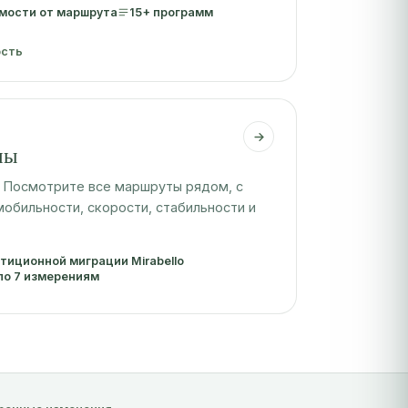
имости от маршрута
15+ программ
ость
мы
ь? Посмотрите все маршруты рядом, с
мобильности, скорости, стабильности и
тиционной миграции Mirabello
по 7 измерениям