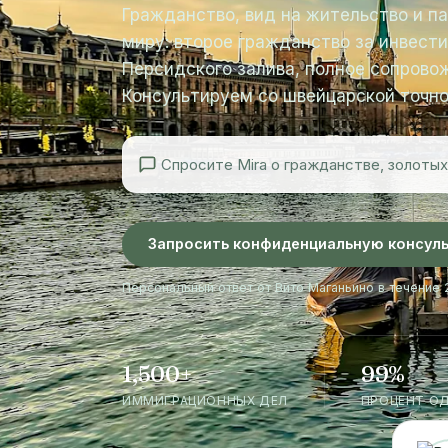
Гражданство, вид на жительство и п
миру: второе гражданство за инвести
Персидского залива, полное сопрово
Консультируем со швейцарской точно
Запросить конфиденциальную консул
Персональный ответ от Вито Маганьино в течение 2
1,500+
99%
ИММИГРАЦИОННЫХ ДЕЛ
ПРОЦЕНТ О