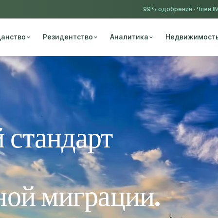
99% одобрений ·
Член I
анство
Резидентство
Аналитика
Недвижимост
 стандарт
ной миграции.