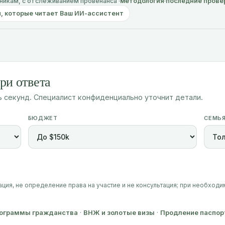
икам, с отслеживанием провенанса ·
методология
·
последние прове
ы, которые читает Ваш ИИ-ассистент
ри ответа
 секунд. Специалист конфиденциально уточнит детали.
БЮДЖЕТ
СЕМЬ
ия, не определение права на участие и не консультация; при необход
ограммы гражданства
·
ВНЖ и золотые визы
·
Продление паспор