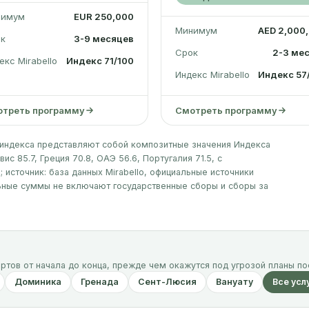
нимум
EUR 250,000
Минимум
AED 2,000
к
3-9 месяцев
Срок
2-3 ме
екс Mirabello
Индекс 71/100
Индекс Mirabello
Индекс 57
треть программу
Смотреть программу
и индекса представляют собой композитные значения Индекса
ис 85.7, Греция 70.8, ОАЭ 56.6, Португалия 71.5, с
 источник: база данных Mirabello, официальные источники
ьные суммы не включают государственные сборы и сборы за
тов от начала до конца, прежде чем окажутся под угрозой планы по
Доминика
Гренада
Сент-Люсия
Вануату
Все усл