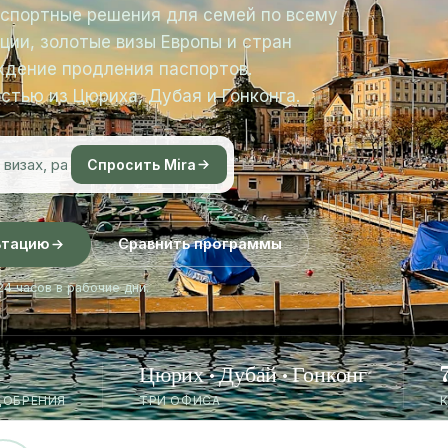
аспортные решения для семей по всему
ции, золотые визы Европы и стран
ждение продления паспортов.
стью из Цюриха, Дубая и Гонконга.
Спросить Mira
ьтацию
Сравнить программы
4 часов в рабочие дни.
Цюрих · Дубай · Гонконг
ДОБРЕНИЯ
ТРИ ОФИСА