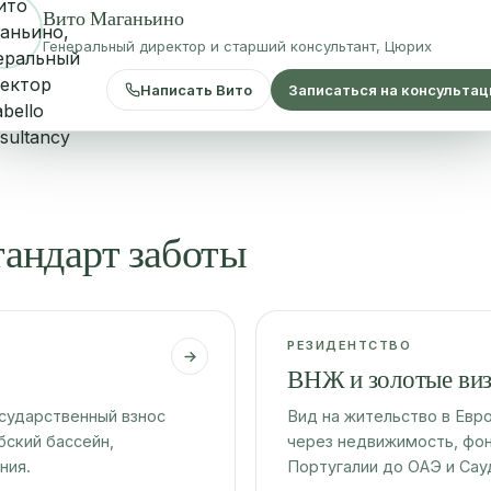
Вито Маганьино
Генеральный директор и старший консультант, Цюрих
Написать Вито
Записаться на консульта
тандарт заботы
РЕЗИДЕНТСТВО
ВНЖ и золотые ви
осударственный взнос
Вид на жительство в Евр
ский бассейн,
через недвижимость, фон
ния.
Португалии до ОАЭ и Сау