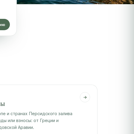
цию
зы
опе и странах Персидского залива
ды или взносы: от Греции и
довской Аравии.