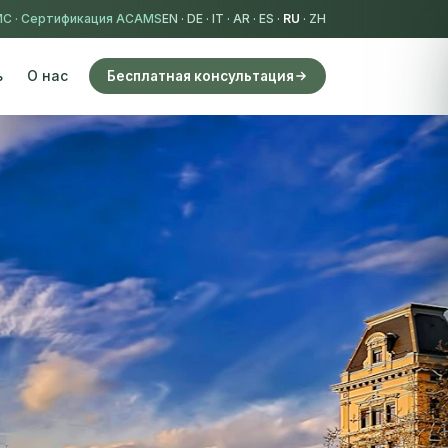
MC
·
Сертификация ACAMS
EN
·
DE
·
IT
·
AR
·
ES
·
RU
·
ZH
ь
О нас
Бесплатная консультация