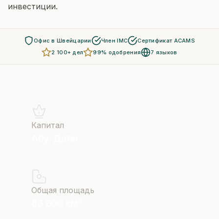
инвестиции.
Офис в Швейцарии
Член IMC
Сертификат ACAMS
2 100+ дел
99% одобрения
7 языков
Капитал
Абу-Даби
Общая площадь
83 600 км²