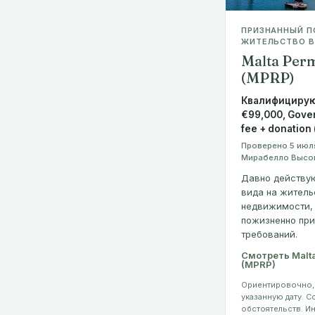
ПРИЗНАННЫЙ П
ЖИТЕЛЬСТВО В 
Malta Per
(MPRP)
Квалифицирую
€99,000, Gover
fee + donation 
Проверено 5 июля
Мирабелло Высо
Давно действу
вида на житель
недвижимости, 
пожизненно пр
требований.
Смотреть Malta
(MPRP)
Ориентировочно,
указанную дату. С
обстоятельств. И