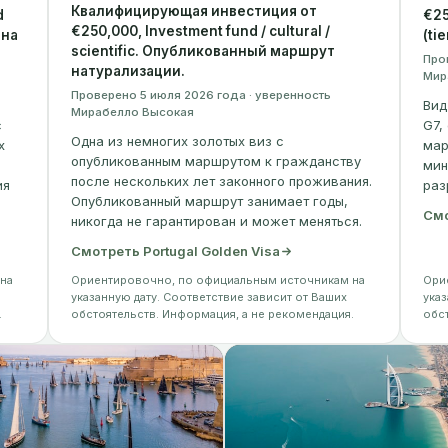
Квалифицирующая инвестиция от
d
€25
€250,000, Investment fund / cultural /
 на
(tie
scientific. Опубликованный маршрут
Про
натурализации.
Мир
Проверено 5 июля 2026 года · уверенность
Вид
Мирабелло Высокая
с
G7,
Одна из немногих золотых виз с
х
мар
опубликованным маршрутом к гражданству
мин
после нескольких лет законного проживания.
ия
раз
Опубликованный маршрут занимает годы,
Смо
никогда не гарантирован и может меняться.
Смотреть Portugal Golden Visa
на
Ориентировочно, по официальным источникам на
Ори
указанную дату. Соответствие зависит от Ваших
указ
.
обстоятельств. Информация, а не рекомендация.
обс