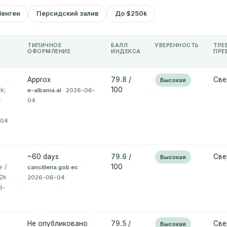
енген
Персидский залив
До $250k
ТИПИЧНОЕ
БАЛЛ
УВЕРЕННОСТЬ
ТРЕ
ОФОРМЛЕНИЕ
ИНДЕКСА
ПРЕ
Approx
79.8
/
Све
Высокая
100
k;
e-albania.al
· 2026-06-
r
04
-04
~60 days
79.6
/
Све
Высокая
100
e /
cancilleria.gob.ec
·
.2k
2026-06-04
6-
Не опубликовано
79.5
/
Све
Высокая