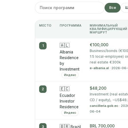
Все
Ш
МЕСТО
ПРОГРАММА
МИНИМАЛЬНЫЙ
КВАЛИФИЦИРУЮЩИЙ
МАРШРУТ
🇦🇱
€100,000
1
Business/bonds (€100
Albania
1:5 local-employee) o
Residence
real estate €300k
by
e-albania.al
· 2026-06
Investment
Индекс
🇪🇨
$48,200
2
Investment (real estat
Ecuador
CD / equity), ~US$48
Investor
cancilleria.gob.ec
· 202
Residence
06-04
Индекс
🇧🇷
BRL 700,000
3
Brazil