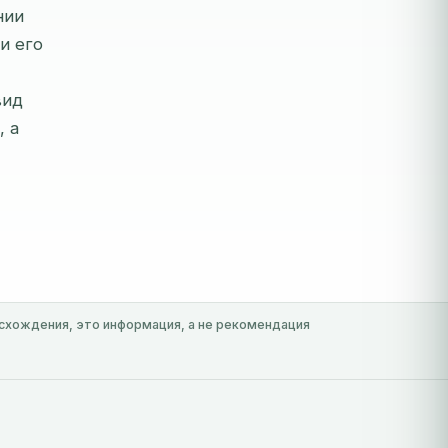
нии
и его
вид
, а
схождения, это информация, а не рекомендация