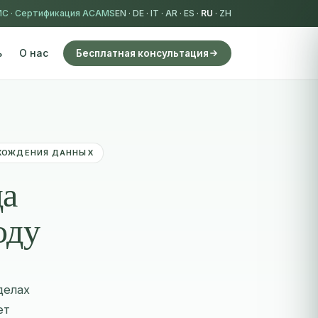
MC
·
Сертификация ACAMS
EN
·
DE
·
IT
·
AR
·
ES
·
RU
·
ZH
ь
О нас
Бесплатная консультация
ХОЖДЕНИЯ ДАННЫХ
да
оду
делах
ет