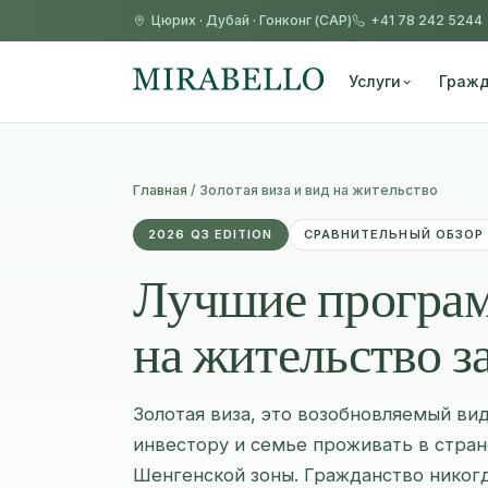
Цюрих
·
Дубай
·
Гонконг (САР)
+41 78 242 5244
Услуги
Гражд
Главная
/
Золотая виза и вид на жительство
2026 Q3 EDITION
СРАВНИТЕЛЬНЫЙ ОБЗОР
Лучшие програм
на жительство з
Золотая виза, это возобновляемый вид
инвестору и семье проживать в стран
Шенгенской зоны. Гражданство никогд