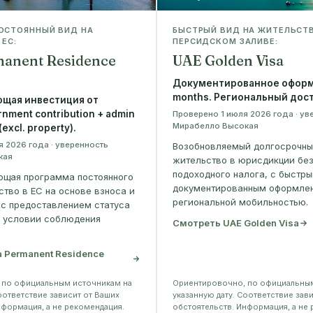
ОСТОЯННЫЙ ВИД НА
БЫСТРЫЙ ВИД НА ЖИТЕЛЬСТ
ЕС:
ПЕРСИДСКОМ ЗАЛИВЕ:
manent Residence
UAE Golden Visa
Документированное оформ
months. Региональный дост
щая инвестиция от
nment contribution + admin
Проверено 1 июля 2026 года · ув
Мирабелло Высокая
(excl. property).
 2026 года · уверенность
Возобновляемый долгосрочны
кая
жительство в юрисдикции без
подоходного налога, с быстр
ющая программа постоянного
документированным оформле
ство в ЕС на основе взноса и
региональной мобильностью.
с предоставлением статуса
и условии соблюдения
Смотреть UAE Golden Visa
 Permanent Residence
 по официальным источникам на
Ориентировочно, по официальным
оответствие зависит от Ваших
указанную дату. Соответствие зав
нформация, а не рекомендация.
обстоятельств. Информация, а не