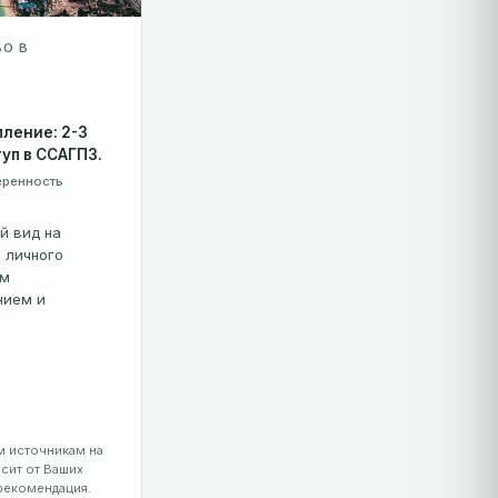
ВО В
ление: 2-3
уп в ССАГПЗ.
еренность
й вид на
 личного
ым
нием и
 источникам на
исит от Ваших
 рекомендация.