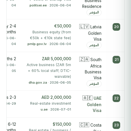
Business
04
politsei.ee
· 2026-06-04
Residence
المؤشر
tely 2-4
€50,000
🇱🇻
Latvia
20
months
Business equity (from
Golden
€50k + €10k state fee)
 2026-06-
Visa
04
pmlp.gov.lv
· 2026-06-04
المؤشر
2 months
ZAR 5,000,000
🇿🇦
South
21
Active business (ZAR 5m
 2026-06-
Africa
+ 60% local staff; DTIC-
05
Business
waivable)
Visa
dha.gov.za
· 2026-06-05
المؤشر
2-3 months
AED 2,000,000
🇦🇪
UAE
22
Real-estate investment
026-04-29
Golden
u.ae
· 2026-07-01
Visa
tely 6-12
$150,000
🇨🇷
Costa
23
months
Real estate / business /