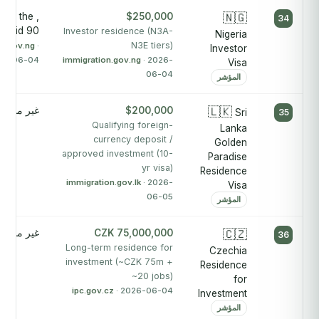
tate the
$250,000
🇳🇬
34
s valid 90
Investor residence (N3A-
Nigeria
N3E tiers)
on.gov.ng
·
Investor
26-06-04
immigration.gov.ng
· 2026-
Visa
06-04
المؤشر
🇱🇰
$200,000
غير منشور
Sri
35
Qualifying foreign-
Lanka
currency deposit /
Golden
approved investment (10-
Paradise
yr visa)
Residence
immigration.gov.lk
· 2026-
Visa
06-05
المؤشر
🇨🇿
CZK 75,000,000
غير منشور
36
Long-term residence for
Czechia
investment (~CZK 75m +
Residence
~20 jobs)
for
ipc.gov.cz
· 2026-06-04
Investment
المؤشر