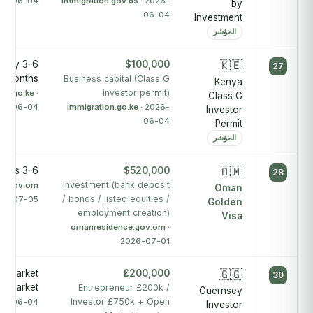
26-06-04
immigration.gov.bs
· 2026-
by
06-04
Investment
المؤشر
tely 3-6
$100,000
🇰🇪
27
months
Business capital (Class G
Kenya
investor permit)
ion.go.ke
·
Class G
26-06-04
immigration.go.ke
· 2026-
Investor
06-04
Permit
المؤشر
3-6 weeks
$520,000
🇴🇲
28
Investment (bank deposit
ce.gov.om
Oman
/ bonds / listed equities /
026-07-05
Golden
employment creation)
Visa
omanresidence.gov.om
·
2026-07-01
er/market
£200,000
🇬🇬
30
n Market
Entrepreneur £200k /
Guernsey
Investor £750k + Open
26-06-04
Investor