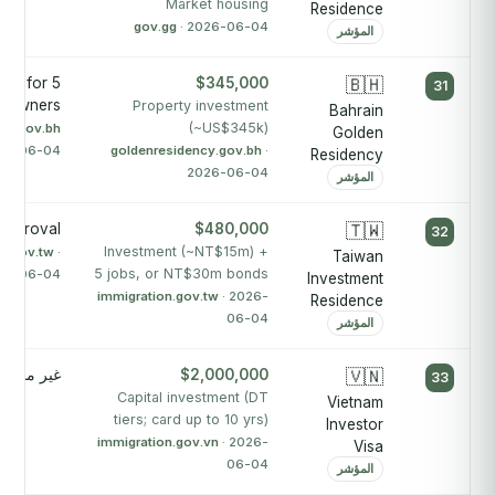
Market housing
Residence
gov.gg
· 2026-06-04
المؤشر
days for
$345,000
🇧🇭
31
y owners
Property investment
Bahrain
(~US$345k)
cy.gov.bh
Golden
026-06-04
goldenresidency.gov.bh
·
Residency
2026-06-04
المؤشر
 approval
$480,000
🇹🇼
32
Investment (~NT$15m) +
on.gov.tw
·
Taiwan
5 jobs, or NT$30m bonds
26-06-04
Investment
immigration.gov.tw
· 2026-
Residence
06-04
المؤشر
🇻🇳
$2,000,000
غير منشور
33
Capital investment (DT
Vietnam
tiers; card up to 10 yrs)
Investor
immigration.gov.vn
· 2026-
Visa
06-04
المؤشر