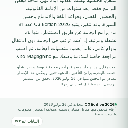
شنغن. الجنسية ليست تلقائية أبداً: فهي متاحة لبعض
البرامج فقط، بعد سنوات من الإقامة القانونية،
والحضور الفعلي، وقواعد اللغة والاندماج وحسن
السيرة، وقد تتغير. يتتبع 2026 Q3 Edition عدد 81
من برامج الإقامة عن طريق الاستثمار، منها 36
نشطة ومرتبة. إذا كنت ترغب في الإقامة دون الانتقال
بدوام كامل، فابدأ بعمود متطلبات الإقامة، ثم اطلب
مراجعة خاصة لملاءمة وضعك مع Vito Magagnino.
بحث مقارن من مصادر رسمية، وليس نصيحة قانونية أو ضريبية أو
متعلقة بالهجرة. برامج التأشيرة الذهبية تتغير؛ ويعكس هذا الإصدار
مصادر تم التحقق منها في 26 يوليو 2026. تحقق من المصدر
الرسمي المرتبط قبل اتخاذ أي إجراء.
2026 Q3 Edition
· محدّث في 26 يوليو 2026
أرقام مُتحقق منها مقابل مصادر رسمية، وموثقة المصدر، معلومات
وليست نصيحة
البيانات عبر
MCP