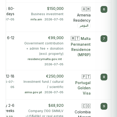
stem: 80-
$150,000
🇦🇲
6
90 days
Business investment
Armenia
026-07-05
mfa.am
· 2026-07-05
Residency
المؤشر
6-12 months
€99,000
🇲🇹
Malta
7
Government contribution
Permanent
+ admin fee + donation
Residence
(excl. property)
(MPRP)
residencymalta.gov.mt
·
2026-07-05
12-18 months
€250,000
🇵🇹
8
Investment fund / cultural
 2026-07-
Portugal
/ scientific
05
Golden
aima.gov.pt
· 2026-07-05
Visa
tely 2-6
$48,920
🇨🇴
9
weeks
Company (100 SMMLV
Colombia
~US$49k) or real estate
ia.gov.co
·