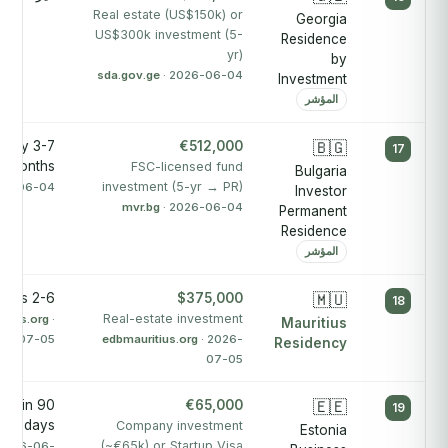
Real estate (US$150k) or
Georgia
US$300k investment (5-
Residence
yr)
by
sda.gov.ge
· 2026-06-04
Investment
المؤشر
tely 3-7
€512,000
🇧🇬
17
months
FSC-licensed fund
Bulgaria
investment (5-yr → PR)
26-06-04
Investor
mvr.bg
· 2026-06-04
Permanent
Residence
المؤشر
2-6 months
$375,000
🇲🇺
18
Real-estate investment
itius.org
·
Mauritius
26-07-05
edbmauritius.org
· 2026-
Residency
07-05
within 90
€65,000
🇪🇪
19
days
Company investment
Estonia
(~€65k) or Startup Visa
 2026-06-