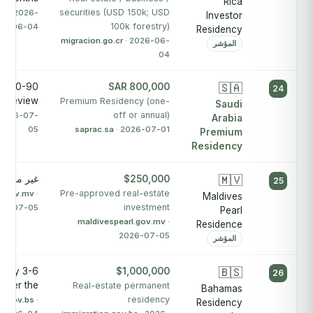
Rica
securities (USD 150k; USD
cr
· 2026-
Investor
100k forestry)
06-04
Residency
migracion.go.cr
· 2026-06-
المؤشر
04
ys
SAR 800,000
🇸🇦
24
or review
Premium Residency (one-
Saudi
off or annual)
 2026-07-
Arabia
05
saprac.sa
· 2026-07-01
Premium
Residency
🇲🇻
$250,000
غير منشور
25
Pre-approved real-estate
l.gov.mv
·
Maldives
investment
26-07-05
Pearl
maldivespearl.gov.mv
·
Residence
2026-07-05
المؤشر
tely 3-6
$1,000,000
🇧🇸
26
nder the
Real-estate permanent
Bahamas
residency
on.gov.bs
·
Residency