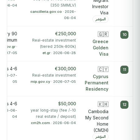
Migrant
(350 SMMLV)
26-06-04
Investor
cancilleria.gov.co
· 2026-
Visa
06-04
المؤشر
atutory
€250,000
🇬🇷
10
maximum
Real-estate investment
Greece
(tiered 250k-800k)
on.gov.gr
·
Golden
26-07-05
et.gr
· 2026-06-28
Visa
4-6 months
€300,000
🇨🇾
11
Real-estate investment
 2026-07-
Cyprus
05
mip.gov.cy
· 2026-07-05
Permanent
Residency
4-6 months
$50,000
🇰🇭
12
10-year long-stay (fee /
 2026-06-
Cambodia
real estate / deposit)
04
My Second
cm2h.com
· 2026-06-04
Home
(CM2H)
المؤشر