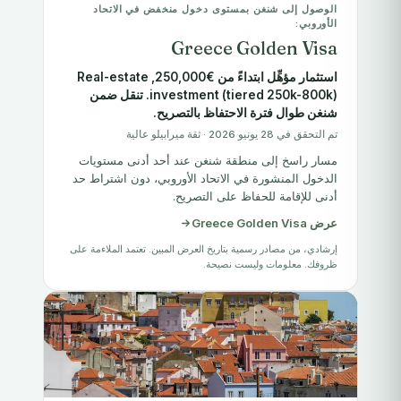
الوصول إلى شنغن بمستوى دخول منخفض في الاتحاد
الأوروبي:
Greece Golden Visa
استثمار مؤهِّل ابتداءً من €250,000, Real-estate
investment (tiered 250k-800k). تنقل ضمن
شنغن طوال فترة الاحتفاظ بالتصريح.
تم التحقق في 28 يونيو 2026 · ثقة ميرابيلو عالية
مسار راسخ إلى منطقة شنغن عند أحد أدنى مستويات
الدخول المنشورة في الاتحاد الأوروبي، دون اشتراط حد
أدنى للإقامة للحفاظ على التصريح.
عرض Greece Golden Visa
إرشادي، من مصادر رسمية بتاريخ العرض المبين. تعتمد الملاءمة على
ظروفك. معلومات وليست نصيحة.