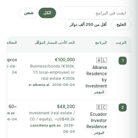
الكل
شنغن
الخليج
أقل من 250 ألف دولار
الترتيب
البرنامج
الحد الأدنى للمسار المؤهِّل
المعالجة الم
Approx
€100,000
🇦🇱
1
Business/bonds (€100k;
 2026-06-
Albania
1:5 local-employee) or
04
Residence
real estate €300k
by
e-albania.al
· 2026-06-04
Investment
المؤشر
~60 days
$48,200
🇪🇨
2
Investment (real estate /
ia.gob.ec
·
Ecuador
CD / equity), ~US$48.2k
26-06-04
Investor
cancilleria.gob.ec
· 2026-
Residence
06-04
المؤشر