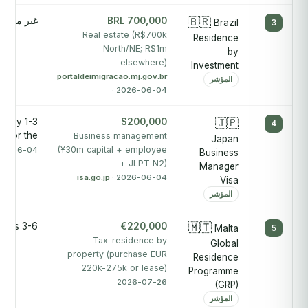
🇧🇷
BRL 700,000
غير منشور
Brazil
3
Real estate (R$700k
Residence
North/NE; R$1m
by
elsewhere)
Investment
portaldeimigracao.mj.gov.br
المؤشر
· 2026-06-04
ately 1-3
$200,000
🇯🇵
4
s for the
Business management
Japan
(¥30m capital + employee
26-06-04
Business
+ JLPT N2)
Manager
isa.go.jp
· 2026-06-04
Visa
المؤشر
3-6 months
€220,000
🇲🇹
Malta
5
Tax-residence by
Global
property (purchase EUR
Residence
220k-275k or lease)
Programme
2026-07-26
(GRP)
المؤشر