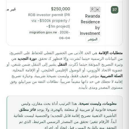
🇷🇼
$250,000
غير منشور
37
RDB investor permit (PR
Rwanda
via ~$500k property /
Residence
~$1m project)
by
migration.gov.rw
· 2026-
Investment
06-04
المؤشر
متطلبات الإقامة
هي الحد الأدنى من الحضور الفعلي للحفاظ على التصريح،
من البيانات الرسمية حيثما نُشرت، وإلا فتظهر كـ تحقق.
دورة التجديد
هي
وتيرة التصريح الموثقة حيثما ذُكرت.
التنقل
يشير إلى التنقل ضمن شنغن، أو
عضوية الاتحاد الأوروبي، أو الوصول الإقليمي الخليجي، أو الإقامة المحلية.
الصلة الضريبية
مؤشر خفيف فقط، وليست نصيحة ضريبية، وحيازة تصريح
إقامة لا تجعلك في حد ذاتها مقيماً ضريبياً. نطاقات الثقة من ميرابيلو، وفق
مستوى المصدر ومدى تأييده.
معلومات، وليست نصيحة.
هذا الترتيب أداة بحث مقارن، وليس
نصيحة قانونية أو ضريبية أو متعلقة بالهجرة، ولا يوجد
فائز مطلق
.
التأشيرة الذهبية تصريح إقامة قابل للتجديد؛ والجنسية ليست تلقائية
أبداً. الأرقام تتغير؛ تحقق من المصدر الرسمي المرتبط، الذي تم
التحقق منه بالتاريخ المبين، قبل اتخاذ أي إجراء.