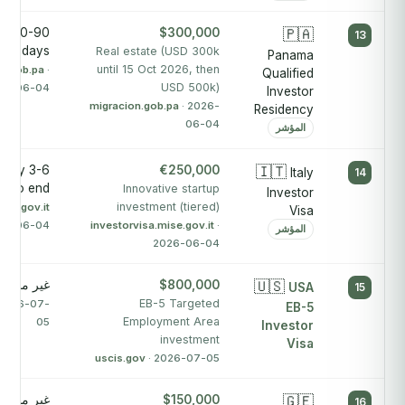
ly 30-90
$300,000
🇵🇦
13
days
Real estate (USD 300k
Panama
until 15 Oct 2026, then
n.gob.pa
·
Qualified
USD 500k)
26-06-04
Investor
migracion.gob.pa
· 2026-
Residency
06-04
المؤشر
tely 3-6
€250,000
🇮🇹
Italy
14
d to end
Innovative startup
Investor
investment (tiered)
ise.gov.it
Visa
026-06-04
investorvisa.mise.gov.it
·
المؤشر
2026-06-04
🇺🇸
$800,000
غير منشور
USA
15
EB-5 Targeted
 2026-07-
EB-5
Employment Area
05
Investor
investment
Visa
uscis.gov
· 2026-07-05
🇬🇪
$150,000
غير منشور
16