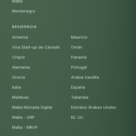
Malta
Montenegro
RESIDENCIA
Armenia
Mauricio
Visa Start-up de Canadá
Omán
Chipre
Panamá
Alemania
Portugal
Grecia
Arabia Saudita
Italia
España
Maldivas
Tailandia
Malta Nómada Digital
Emiratos Árabes Unidos
Malta - GRP
EE. UU.
Malta - MRVP