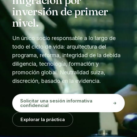
migración por
inversión de primer
nivel.
Un único socio responsable a lo largo de
todo el ciclo de vida: arquitectura del
programa, reforma, integridad de la debida
diligencia, tecnología, formación y
promoción global. Neutralidad suiza,
discreción, basado en la evidencia.
Solicitar una sesión informativa
confidencial
Explorar la práctica