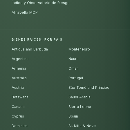
Índice y Observatorio de Riesgo
Mirabello MCP
BIENES RAÍCES, POR PAÍS
Antigua and Barbuda
Montenegro
Argentina
Nauru
Armenia
Oman
Australia
Portugal
Austria
São Tomé and Príncipe
Botswana
Saudi Arabia
Canada
Sierra Leone
Cyprus
Spain
Dominica
St. Kitts & Nevis