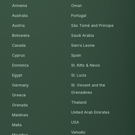
Armenia
Oman
Australia
Portugal
Austria
São Tomé and Príncipe
Botswana
Saudi Arabia
Canada
Sierra Leone
Cyprus
Spain
Dominica
St. Kitts & Nevis
Egypt
St. Lucia
Germany
St. Vincent and the
Grenadines
Greece
Thailand
Grenada
United Arab Emirates
Maldives
USA
Malta
Vanuatu
Mauritius