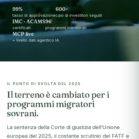
99%
600+
tasso di approvazione
casi di investitori seguiti
IMC · ACAMS
96
certificati
programmi monitorati
MCP live
+ livello dati agentico IA
IL PUNTO DI SVOLTA DEL 2025
Il terreno è cambiato per i
programmi migratori
sovrani.
La sentenza della Corte di giustizia dell’Unione
europea del 2025, il costante scrutinio del FATF e