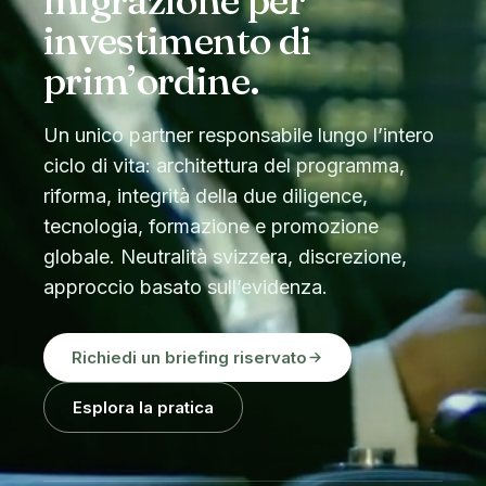
migrazione per
investimento di
prim’ordine.
Un unico partner responsabile lungo l’intero
ciclo di vita: architettura del programma,
riforma, integrità della due diligence,
tecnologia, formazione e promozione
globale. Neutralità svizzera, discrezione,
approccio basato sull’evidenza.
Richiedi un briefing riservato
Esplora la pratica