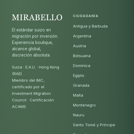
CIUDADANÍA
Antigua y Barbuda
El estándar suizo en
Argentina
migración por inversión.
Experiencia boutique,
Austria
alcance global,
discreción absoluta.
Botsuana
Dominica
Suiza · E.A.U. · Hong Kong
(RAE)
Egipto
Miembro del IMC,
Granada
certificado por el
Investment Migration
Malta
Council · Certificación
Montenegro
ACAMS
Nauru
Santo Tomé y Príncipe