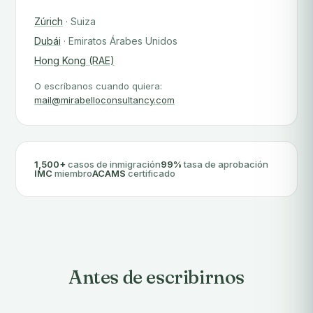
Zúrich
· Suiza
Dubái
· Emiratos Árabes Unidos
Hong Kong (RAE)
O escríbanos cuando quiera:
mail@mirabelloconsultancy.com
1,500+
casos de inmigración
99%
tasa de aprobación
IMC
miembro
ACAMS
certificado
Antes de escribirnos