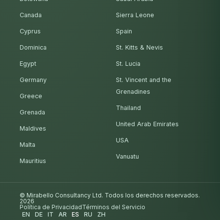
Canada
Sierra Leone
Cyprus
Spain
Dominica
St. Kitts & Nevis
Egypt
St. Lucia
Germany
St. Vincent and the
Grenadines
Greece
Thailand
Grenada
United Arab Emirates
Maldives
USA
Malta
Vanuatu
Mauritius
© Mirabello Consultancy Ltd. Todos los derechos reservados.
2026
Política de Privacidad
Términos del Servicio
EN
DE
IT
AR
ES
RU
ZH