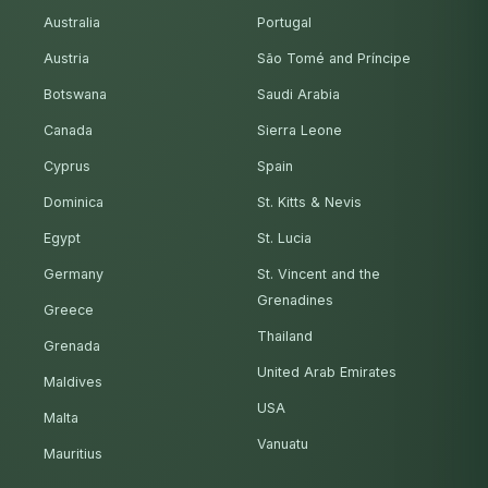
Australia
Portugal
Austria
São Tomé and Príncipe
Botswana
Saudi Arabia
Canada
Sierra Leone
Cyprus
Spain
Dominica
St. Kitts & Nevis
Egypt
St. Lucia
Germany
St. Vincent and the
Grenadines
Greece
Thailand
Grenada
United Arab Emirates
Maldives
USA
Malta
Vanuatu
Mauritius