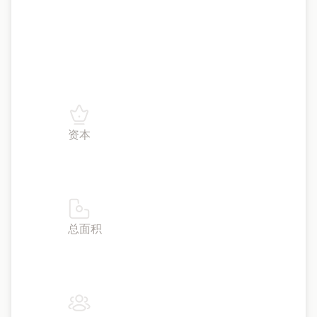
的岛屿而闻名，将文化与休闲融为一体。
黄金签证计划允许投资者通过房地产投资
获得居留权，而战略位置则连接欧洲、亚
洲和非洲。旅游和酒店业是投资增长的关
键领域。
资本
雅典
总面积
50,949 平方英里