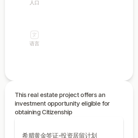
人口
10,482,487
语言
希腊人
This real estate project offers an
investment opportunity eligible for
obtaining Citizenship
希腊黄金签证-投资居留计划