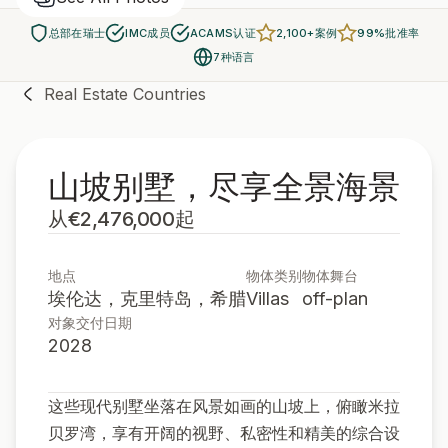
总部在瑞士
IMC成员
ACAMS认证
2,100+案例
99%批准率
7种语言
Real Estate Countries
山坡别墅，尽享全景海景
从€2,476,000起
地点
物体类别
物体舞台
埃伦达，克里特岛，希腊
Villas
off-plan
对象交付日期
2028
这些现代别墅坐落在风景如画的山坡上，俯瞰米拉
贝罗湾，享有开阔的视野、私密性和精美的综合设