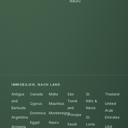
Nauru
IMMOBILIEN, NACH LAND
Antigua
Canada
Malta
São
St.
Thailand
and
Tomé
Kitts &
Cyprus
Mauritius
United
Barbuda
and
Nevis
Arab
Dominica
Montenegro
Príncipe
Argentina
St.
Emirates
Egypt
Nauru
Saudi
Lucia
Armenia
USA