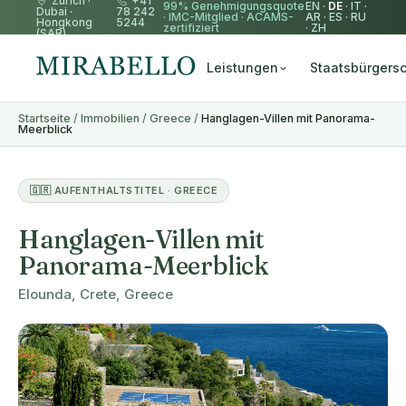
Zürich
·
+41
99% Genehmigungsquote
EN
·
DE
·
IT
·
Dubai
·
78 242
·
IMC-Mitglied
·
ACAMS-
AR
·
ES
·
RU
Hongkong
5244
zertifiziert
·
ZH
(SAR)
Leistungen
Staatsbürgersc
Startseite
/
Immobilien
/
Greece
/
Hanglagen-Villen mit Panorama-
Meerblick
🇬🇷 AUFENTHALTSTITEL · GREECE
Hanglagen-Villen mit
Panorama-Meerblick
Elounda, Crete, Greece