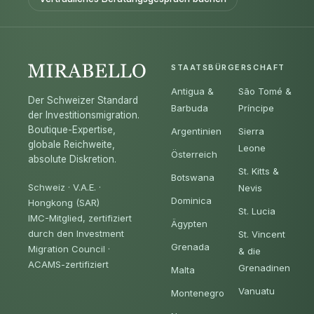
STAATSBÜRGERSCHAFT
Antigua &
São Tomé &
Der Schweizer Standard
Barbuda
Príncipe
der Investitionsmigration.
Boutique-Expertise,
Argentinien
Sierra
globale Reichweite,
Leone
Österreich
absolute Diskretion.
St. Kitts &
Botswana
Schweiz · V.A.E. ·
Nevis
Dominica
Hongkong (SAR)
St. Lucia
IMC-Mitglied, zertifiziert
Ägypten
durch den Investment
St. Vincent
Grenada
Migration Council
·
& die
ACAMS-zertifiziert
Grenadinen
Malta
Vanuatu
Montenegro