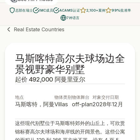
总部在瑞士
IMC成员
ACAMS认证
2,100+案例
99%批准率
7种语言
Real Estate Countries
马斯喀特高尔夫球场边全
景视野豪华别墅
起价 492,000 阿曼里亚尔
地点
物体类别
物体舞台
对象交付日期
马斯喀特，阿曼
Villas
off-plan
2028年12月
这些现代别墅位于马斯喀特郊外的山丘上，可欣赏
锦标赛高尔夫球场和海岸线的开阔景色。这些公寓