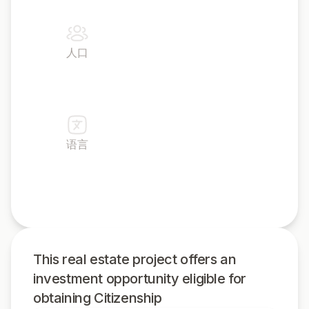
人口
450 万
语言
阿拉伯语
This real estate project offers an
investment opportunity eligible for
obtaining Citizenship