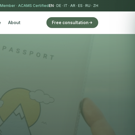
 Member
·
ACAMS Certified
EN
·
DE
·
IT
·
AR
·
ES
·
RU
·
ZH
e
About
Free consultation