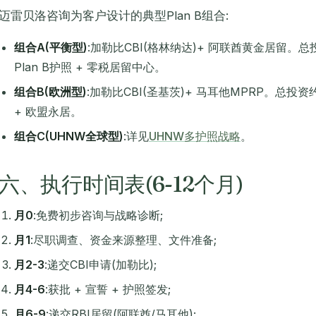
迈雷贝洛咨询为客户设计的典型Plan B组合:
组合A(平衡型)
:加勒比CBI(格林纳达)+ 阿联酋黄金居留。总投资
Plan B护照 + 零税居留中心。
组合B(欧洲型)
:加勒比CBI(圣基茨)+ 马耳他MPRP。总投资约$
+ 欧盟永居。
组合C(UHNW全球型)
:详见
UHNW多护照战略
。
六、执行时间表(6-12个月)
月0
:免费初步咨询与战略诊断;
月1
:尽职调查、资金来源整理、文件准备;
月2-3
:递交CBI申请(加勒比);
月4-6
:获批 + 宣誓 + 护照签发;
月6-9
:递交RBI居留(阿联酋/马耳他);