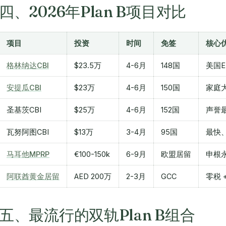
四、2026年Plan B项目对比
项目
投资
时间
免签
核心
格林纳达CBI
$23.5万
4-6月
148国
美国E
安提瓜CBI
$23万
4-6月
150国
家庭
圣基茨CBI
$25万
4-6月
152国
声誉
瓦努阿图CBI
$13万
3-4月
95国
最快
马耳他MPRP
€100-150k
6-9月
欧盟居留
申根
阿联酋黄金居留
AED 200万
2-3月
GCC
零税 
五、最流行的双轨Plan B组合