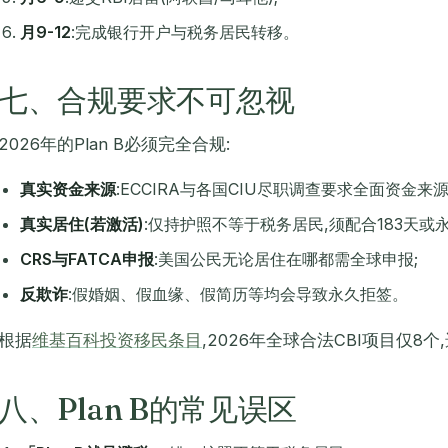
月9-12
:完成银行开户与税务居民转移。
七、合规要求不可忽视
2026年的Plan B必须完全合规:
真实资金来源
:ECCIRA与各国CIU尽职调查要求全面资金来源
真实居住(若激活)
:仅持护照不等于税务居民,须配合183天或
CRS与FATCA申报
:美国公民无论居住在哪都需全球申报;
反欺诈
:假婚姻、假血缘、假简历等均会导致永久拒签。
根据
维基百科投资移民条目
,2026年全球合法CBI项目仅8
八、Plan B的常见误区