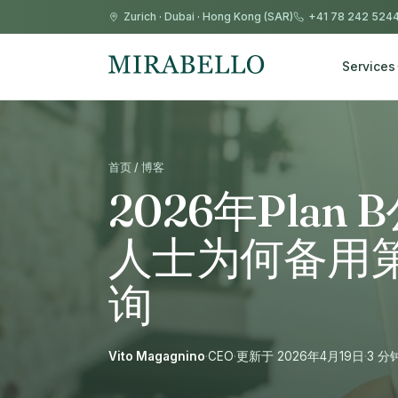
Zurich
·
Dubai
·
Hong Kong (SAR)
+41 78 242 524
Services
首页 / 博客
2026年Pla
人士为何备用第
询
Vito Magagnino
·
CEO
·
更新于 2026年4月19日
·
3 分