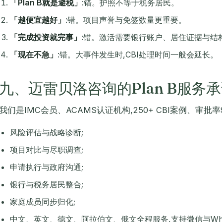
「Plan B就是避税」
:错。护照不等于税务居民。
「越便宜越好」
:错。项目声誉与免签数量更重要。
「完成投资就完事」
:错。激活需要银行账户、居住证据与结
「现在不急」
:错。大事件发生时,CBI处理时间一般会延长。
九、迈雷贝洛咨询的Plan B服务
我们是IMC会员、ACAMS认证机构,250+ CBI案例、审批率9
风险评估与战略诊断;
项目对比与尽职调查;
申请执行与政府沟通;
银行与税务居民整合;
家庭成员同步归化;
中文、英文、德文、阿拉伯文、俄文全程服务,支持微信与Wha