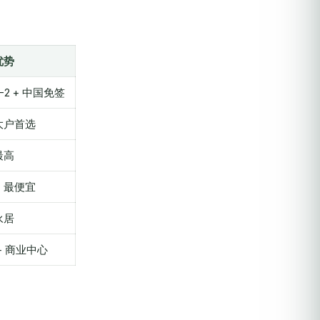
优势
-2 + 中国免签
大户首选
最高
、最便宜
永居
+ 商业中心