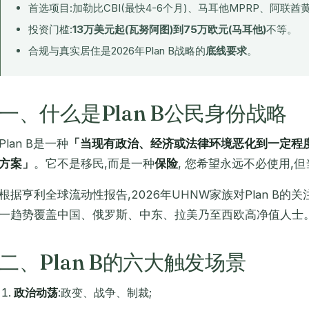
首选项目:加勒比CBI(最快4-6个月)、马耳他MPRP、阿联酋
投资门槛:
13万美元起(瓦努阿图)到75万欧元(马耳他)
不等。
合规与真实居住是2026年Plan B战略的
底线要求
。
一、什么是Plan B公民身份战略
Plan B是一种
「当现有政治、经济或法律环境恶化到一定程
方案」
。它不是移民,而是一种
保险
, 您希望永远不必使用,
根据亨利全球流动性报告,2026年UHNW家族对Plan B的关
一趋势覆盖中国、俄罗斯、中东、拉美乃至西欧高净值人士
二、Plan B的六大触发场景
政治动荡
:政变、战争、制裁;