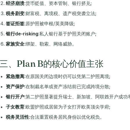
经济崩溃
:货币贬值、资本管制、银行挤兑;
税务剧变
:财富税、离境税、遗产税突袭立法;
签证拒签
:原护照被申根/英美降级;
银行de-risking
:私人银行基于护照关闭账户;
家族安全
:绑架、勒索、网络威胁。
三、Plan B的核心价值主张
紧急撤离
:在原国关闭边境时仍可以凭第二护照离境;
资产保护
:在制裁名单或资产冻结前已完成跨境分散;
银行开户
:第二护照显著提升瑞士、新加坡、阿联酋开户成功率
子女教育
:欧盟护照或居留为子女打开欧美顶尖学府;
税务灵活性
:合法重置税务居民身份以优化税负。