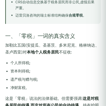
CRS自动信息交换基于税务居民而非公民,虚报后果
严重。
迈雷贝洛咨询的瑞士标准结构确保
合规零税
。
一、「零税」一词的真实含义
加勒比五国(安提瓜、圣基茨、多米尼克、格林纳达、
圣卢西亚)对
本地个人税务居民
不征收:
个人所得税;
资本利得税;
遗产税与赠与税;
净财富税。
这是「零税」说法的法律基础。但需要强调:
这是对税
务居民的待遇,而非对所有公民的自动待遇
。持有护照