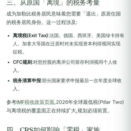
三、从原国「离境」的税务考量
成为加勒比税务居民意味着您需要「退出」原居住国
的税务居民身份。这一过程涉及:
离境税(Exit Tax)
:法国、德国、西班牙、美国绿卡持有
人、加拿大等国在迁居时对未实现资本利得视同实现
征税。
CFC规则
:对您控股的离岸公司留存利润视同个人收
入。
税务清算申报
:部分国家要求申报最后一次年度全球收
入。
参考
IMF税收政策页面
,2026年全球最低税(Pillar Two)
与离境税的覆盖面正在持续扩大,规划必须前置。
四、CRS如何影响「零税」家族