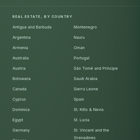
REAL ESTATE, BY COUNTRY
Antigua and Barbuda
Montenegro
Argentina
Nauru
Armenia
Oman
Australia
Portugal
Austria
São Tomé and Príncipe
Botswana
Saudi Arabia
Canada
Sierra Leone
Cyprus
Spain
Dominica
St. Kitts & Nevis
Egypt
St. Lucia
Germany
St. Vincent and the
Grenadines