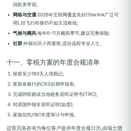
回欧美寄宿;
网络与交通
:2026年互联网覆盖良好(Starlink广泛可
用),但飞行衔接仍不如主流枢纽;
气候与飓风
:每年6-11月飓风季节,建议完整保险;
社群
:外籍社区小而紧密,适合远程专业人士。
十一、零税方案的年度合规清单
保留至少183天入境戳记;
更新各银行的CRS自我申报表;
完成阿联酋或当地税务居民证明书(TRC);
对原国申报非居民证明(如需);
家族信托/IBC年度审计与申报。
迈雷贝洛咨询为每位客户提供年度合规日历,由瑞士团