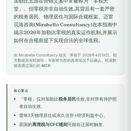
加勒比五国在营销文案中常被称为「零税天
堂」。但零税并非自动生效,其背后有一套严密
的税务居民、物理居住与国际合规框架。迈雷
贝洛咨询(Mirabello Consultancy)在本指南中
揭示2026年加勒比零税的真实运作机制,并展示
如何在合规前提下实现合法的全球低税。
由 Mirabello Consultancy 核实 · 审校于 2026年4月19日。相
关数据具有时效性，专家将为您的具体情况予以确认。机读数
据请通过我们的
MCP
.
核心要点
「零税」仅对加勒比
税务居民
生效,非对所有持护照
者自动生效。
需183天物理居住或永久住所+经济利益中心。
原国的
离境税与CFC规则
可能在迁居时触发。