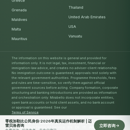
Greece
Thailand
Grenada
United Arab Emirates
Maldives
USA
Malta
Vanuatu
Mauritius
The information on this website is general and provided for
information only. It is not legal, tax, investment, financial or
immigration-law advice, and creates no adviser-client relationship.
No immigration outcome is guaranteed; approvals rest solely with
the relevant government authorities. Programme thresholds, fees
and rules are time-sensitive, so verify them against official
government sources before acting. Company formation, corporate
structuring and banking introductions are provided as information
and orchestration only: Mirabello does not incorporate entities,
open bank accounts or hold client assets, and no bank account
or approval is guaranteed. See our
Terms of Service
.
零税加勒比公民身份:2026年真实运作机制解析 | 迈
© Mirabello Consultancy Ltd. All rights reserved. 2026
雷贝洛咨询
立即咨询
Privacy Policy
Terms of Service
EN
DE
IT
AR
ES
RU
ZH