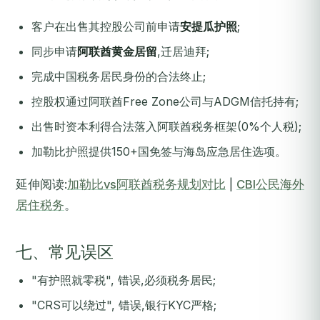
客户在出售其控股公司前申请
安提瓜护照
;
同步申请
阿联酋黄金居留
,迁居迪拜;
完成中国税务居民身份的合法终止;
控股权通过阿联酋Free Zone公司与ADGM信托持有;
出售时资本利得合法落入阿联酋税务框架(0%个人税);
加勒比护照提供150+国免签与海岛应急居住选项。
延伸阅读:
加勒比vs阿联酋税务规划对比
|
CBI公民海外
居住税务
。
七、常见误区
"有护照就零税", 错误,必须税务居民;
"CRS可以绕过", 错误,银行KYC严格;