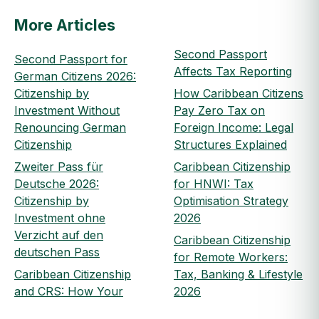
More Articles
Second Passport
Second Passport for
Affects Tax Reporting
German Citizens 2026:
Citizenship by
How Caribbean Citizens
Investment Without
Pay Zero Tax on
Renouncing German
Foreign Income: Legal
Citizenship
Structures Explained
Zweiter Pass für
Caribbean Citizenship
Deutsche 2026:
for HNWI: Tax
Citizenship by
Optimisation Strategy
Investment ohne
2026
Verzicht auf den
Caribbean Citizenship
deutschen Pass
for Remote Workers:
Caribbean Citizenship
Tax, Banking & Lifestyle
and CRS: How Your
2026