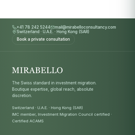
+41 78 242 5244
mail@mirabelloconsultancy.com
Switzerland
·
U.A.E.
·
Hong Kong (SAR)
Book a private consultation
The Swiss standard in investment migration.
Boutique expertise, global reach, absolute
discretion.
Switzerland · U.A.E. · Hong Kong (SAR)
IMC member, Investment Migration Council certified
·
Certified ACAMS