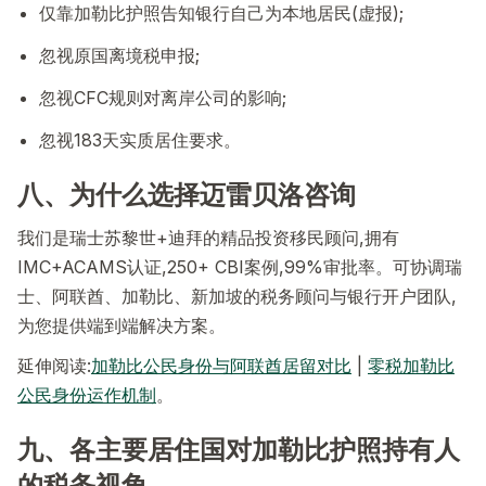
仅靠加勒比护照告知银行自己为本地居民(虚报);
忽视原国离境税申报;
忽视CFC规则对离岸公司的影响;
忽视183天实质居住要求。
八、为什么选择迈雷贝洛咨询
我们是瑞士苏黎世+迪拜的精品投资移民顾问,拥有
IMC+ACAMS认证,250+ CBI案例,99%审批率。可协调瑞
士、阿联酋、加勒比、新加坡的税务顾问与银行开户团队,
为您提供端到端解决方案。
延伸阅读:
加勒比公民身份与阿联酋居留对比
|
零税加勒比
公民身份运作机制
。
九、各主要居住国对加勒比护照持有人
的税务视角