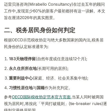
迈雷贝洛咨询(Mirabello Consultancy)在过去五年的顾问
工作中,发现至少60%的新客户最初都持有这一误解。本文
旨在厘清2026年的真实图景。
二、税务居民身份如何判定
根据OECD示范税收协定与绝大多数国家的国内法,税务居
民身份的认定标准通常为:
183天物理停留
(自然年度或任意连续12个月);
永久住所所在地
(长期可用的居所);
重要利益中心
(家庭、经济、社会关系集中地);
习惯性居住地
与
国籍
作为补充判定。
参考
OECD国际税收协定范本官方页面
,当某人同时被两国
视为居民时,将按此「平局打破规则」(tie-breaker rules)逐
级判定最终居民国。