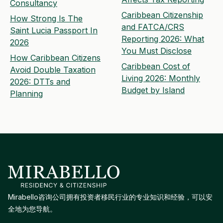
Consultancy
Caribbean Citizenship
How Strong Is The
and FATCA/CRS
Saint Lucia Passport In
Reporting 2026: What
2026
You Must Disclose
How Caribbean Citizens
Caribbean Cost of
Avoid Double Taxation
Living 2026: Monthly
2026: DTTs and
Budget by Island
Planning
Mirabello咨询公司拥有投资者移民行业的专业知识和经验，可以安
全地为您导航。