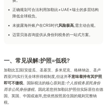
换。
正确规划可合法利用加勒比+UAE+瑞士的多层结构
降低全球税负。
未披露海外账户在CRS时代
风险极高
,需主动合规。
迈雷贝洛咨询提供从身份到税务的一站式方案。
一、常见误解:护照=低税?
加勒比五国(安提瓜、圣基茨、多米尼克、格林纳达、圣卢
西亚)均实行无全球所得税制度,但这并
不意味着持有其护照
即可不缴税
。国际税法的核心原则是:
个人按税务居民身份
而非公民身份缴税
。因此若您持加勒比护照但实际居住在德
国、英国、中国或迪拜,您依然按照居住国的规则完整纳
税。