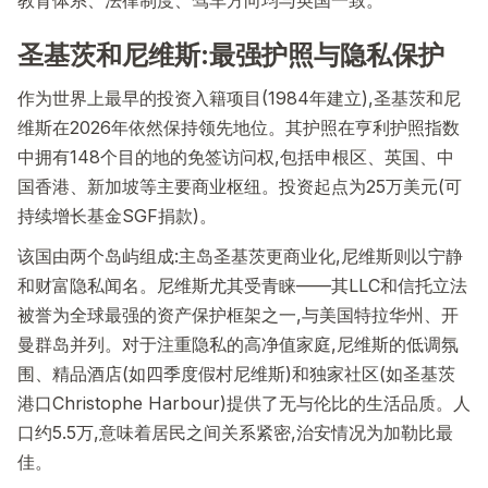
圣基茨和尼维斯:最强护照与隐私保护
作为世界上最早的投资入籍项目(1984年建立),圣基茨和尼
维斯在2026年依然保持领先地位。其护照在亨利护照指数
中拥有148个目的地的免签访问权,包括申根区、英国、中
国香港、新加坡等主要商业枢纽。投资起点为25万美元(可
持续增长基金SGF捐款)。
该国由两个岛屿组成:主岛圣基茨更商业化,尼维斯则以宁静
和财富隐私闻名。尼维斯尤其受青睐——其LLC和信托立法
被誉为全球最强的资产保护框架之一,与美国特拉华州、开
曼群岛并列。对于注重隐私的高净值家庭,尼维斯的低调氛
围、精品酒店(如四季度假村尼维斯)和独家社区(如圣基茨
港口Christophe Harbour)提供了无与伦比的生活品质。人
口约5.5万,意味着居民之间关系紧密,治安情况为加勒比最
佳。