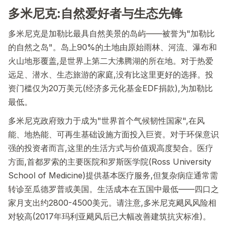
多米尼克:自然爱好者与生态先锋
多米尼克是加勒比最具自然美景的岛屿——被誉为"加勒比
的自然之岛"。岛上90%的土地由原始雨林、河流、瀑布和
火山地形覆盖,是世界上第二大沸腾湖的所在地。对于热爱
远足、潜水、生态旅游的家庭,没有比这里更好的选择。投
资门槛仅为20万美元(经济多元化基金EDF捐款),为加勒比
最低。
多米尼克政府致力于成为"世界首个气候韧性国家",在风
能、地热能、可再生基础设施方面投入巨资。对于环保意识
强的投资者而言,这里的生活方式与价值观高度契合。医疗
方面,首都罗索的主要医院和罗斯医学院(Ross University
School of Medicine)提供基本医疗服务,但复杂病症通常需
转诊至瓜德罗普或美国。生活成本在五国中最低——四口之
家月支出约2800-4500美元。请注意,多米尼克飓风风险相
对较高(2017年玛利亚飓风后已大幅改善建筑抗灾标准)。