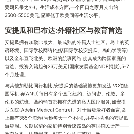
要飓风带之外)。生活成本方面,一个四口之家月支出约
3500-5500美元,显著低于欧美同等生活水平。
安提瓜和巴布达:外籍社区与教育首选
安提瓜拥有加勒比最大、最成熟的外籍人士社区。岛上的英
语环境、国际学校网络(包括国际学校安提瓜、岛屿学院等)
以及全年直飞北美、欧洲的航班网络,使其成为跨国家庭的
首选。投资入籍起价23万美元(国家发展基金NDF捐款),5-7
个月处理。
与其他加勒比同行相比,安提瓜的基础设施更加发达:VC伯德
国际机场(ANU)每日有多个直飞纽约、迈阿密、伦敦、多
伦多的航班。圣约翰首都拥有先进的私人医疗服务,如安提
瓜医院(Adelin Medical Centre)。对于游艇爱好者而言,岛
上拥有365个海滩(号称每天一个不同),并举办著名的安提瓜
游艇周。长期居留的家庭特别青睐该岛的英国殖民遗产——
教育体系、法律制度、驾车方向均与英国一致。