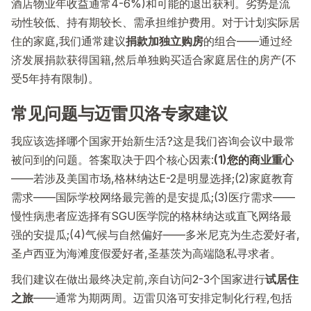
酒店物业年收益通常4-6%)和可能的退出获利。劣势是流
动性较低、持有期较长、需承担维护费用。对于计划实际居
住的家庭,我们通常建议
捐款加独立购房
的组合——通过经
济发展捐款获得国籍,然后单独购买适合家庭居住的房产(不
受5年持有限制)。
常见问题与迈雷贝洛专家建议
我应该选择哪个国家开始新生活?这是我们咨询会议中最常
被问到的问题。答案取决于四个核心因素:
(1)您的商业重心
——若涉及美国市场,格林纳达E-2是明显选择;(2)家庭教育
需求——国际学校网络最完善的是安提瓜;(3)医疗需求——
慢性病患者应选择有SGU医学院的格林纳达或直飞网络最
强的安提瓜;(4)气候与自然偏好——多米尼克为生态爱好者,
圣卢西亚为海滩度假爱好者,圣基茨为高端隐私寻求者。
我们建议在做出最终决定前,亲自访问2-3个国家进行
试居住
之旅
——通常为期两周。迈雷贝洛可安排定制化行程,包括