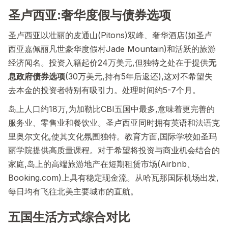
圣卢西亚:奢华度假与债券选项
圣卢西亚以壮丽的皮通山(Pitons)双峰、奢华酒店(如圣卢
西亚嘉佩丽凡世豪华度假村Jade Mountain)和活跃的旅游
经济闻名。投资入籍起价24万美元,但独特之处在于提供
无
息政府债券选项
(30万美元,持有5年后返还),这对不希望失
去本金的投资者特别有吸引力。处理时间约5-7个月。
岛上人口约18万,为加勒比CBI五国中最多,意味着更完善的
服务业、零售业和餐饮业。圣卢西亚同时拥有英语和法语克
里奥尔文化,使其文化氛围独特。教育方面,国际学校如圣玛
丽学院提供高质量课程。对于希望将投资与商业机会结合的
家庭,岛上的高端旅游地产在短期租赁市场(Airbnb、
Booking.com)上具有稳定现金流。从哈瓦那国际机场出发,
每日均有飞往北美主要城市的直航。
五国生活方式综合对比