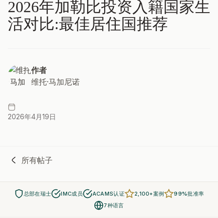
2026年加勒比投资入籍国家生
活对比:最佳居住国推荐
作者
维托·马加尼诺
2026年4月19日
所有帖子
总部在瑞士
IMC成员
ACAMS认证
2,100+案例
99%批准率
7种语言