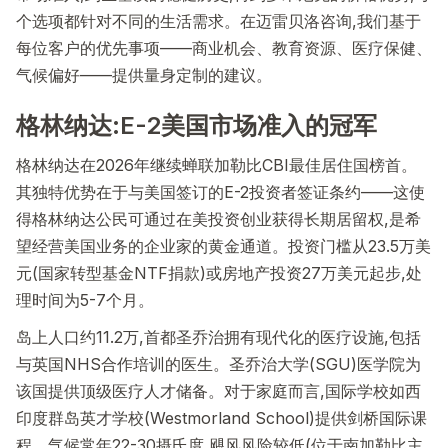
个选项都针对不同的生活需求。在迈雷贝洛咨询,我们基于
每位客户的优先事项——商业机会、教育资源、医疗保健、
气候偏好——提供量身定制的建议。
格林纳达:E-2美国市场准入的冠军
格林纳达在2026年继续蝉联加勒比CBI最佳居住国榜首。
其独特优势在于与美国签订的E-2投资者签证条约——这使
得格林纳达公民可通过在美投资创业获得长期居留权,是希
望经营美国业务的企业家的黄金通道。投资门槛从23.5万美
元(国家转型基金NTF捐款)或房地产投资27万美元起步,处
理时间为5-7个月。
岛上人口约11.2万,首都圣乔治拥有现代化的医疗设施,包括
与英国NHS合作培训的医生。圣乔治大学(SGU)医学院为
该国提供顶级医疗人才储备。对于家庭而言,国际学校如西
印度群岛英才学校(Westmorland School)提供剑桥国际课
程。气候常年22-30摄氏度,飓风风险较低(位于南加勒比主