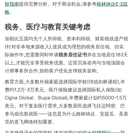
较指南
提供完整分析。对于商业机会,请参考
格林纳达E-2战
略
。
税务、医疗与教育关键考虑
加勒比五国均无个人所得税、资本利得税、财富税或遗产税
(针对非本地来源收入),使其成为理想的税务居住地。但实
际操作中,您需要同时申请
税务居住证书
并在当地居住183天
以上,才能完全享受税务优惠。迈雷贝洛咨询与当地顶级会
计师事务所合作,协助客户优化全球税务架构。
教育方面,大多数外籍家庭选择国际学校(IB或剑桥课程),年
费约1.2万-3万美元。医疗保险建议选择国际私人保险(如
Cigna Global、Bupa Global),年费家庭计划约5000-1.5万
美元。对于复杂医疗需求,大多数居民选择飞往迈阿密、巴
拿马或伦敦就医——这也是为什么格林纳达、安提瓜、圣基
茨的直飞网络特别重要。
在选择最适合的国家时,请咨询我们的
瑞士持牌顾问
——我