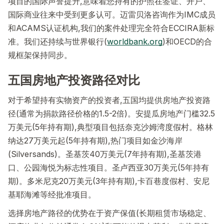
项目的国际声誉提升,意味着您持有的护照在签证、开户、
国际商业往来中受到更多认可。迈雷贝洛咨询作为IMC成员
和ACAMS认证机构,我们的案件处理完全符合ECCIRA新标
准。我们还持续与世界银行(
worldbank.org
)和OECD的合
规框架保持同步。
五国房地产投资路径对比
对于希望持有实物资产的投资者,五国均提供房地产投资路
径(通常为捐款路径价格的1.5-2倍)。安提瓜房地产门槛32.5
万美元(5年持有期),典型项目包括奈克沙姆湾度假村。格林
纳达27万美元起(5年持有期),热门项目如金沙海岸
(Silversands)。圣基茨40万美元(7年持有期),圣基茨港
口、公园海悦为标志性项目。圣卢西亚30万美元(5年持有
期)。多米尼克20万美元(3年持有期),卡百巷度假村、安尼
基耶海滩等经批准项目。
选择房地产路径的优势在于资产保值(长期租赁市场稳定、