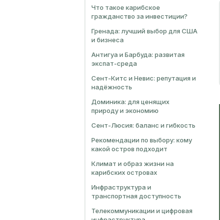
Что такое карибское
гражданство за инвестиции?
Гренада: лучший выбор для США
и бизнеса
Антигуа и Барбуда: развитая
экспат-среда
Сент-Китс и Невис: репутация и
надёжность
Доминика: для ценящих
природу и экономию
Сент-Люсия: баланс и гибкость
Рекомендации по выбору: кому
какой остров подходит
Климат и образ жизни на
карибских островах
Инфраструктура и
транспортная доступность
Телекоммуникации и цифровая
инфраструктура