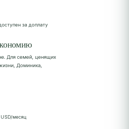
доступен за доплату
экономию
не. Для семей, ценящих
жизни, Доминика,
0 USD/месяц