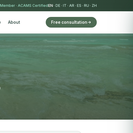
 Member
·
ACAMS Certified
EN
·
DE
·
IT
·
AR
·
ES
·
RU
·
ZH
e
About
Free consultation
6