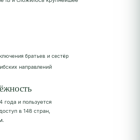
е IB и сложилось крупнейшее
ключения братьев и сестёр
рибских направлений
дёжность
4 года и пользуется
ступ в 148 стран,
м.