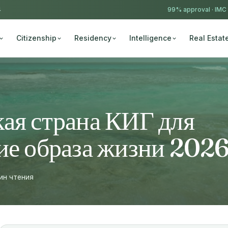
4
99% approval ·
IMC
Citizenship
Residency
Intelligence
Real Estat
ая страна КИГ для
ие образа жизни 202
ин чтения