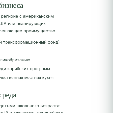
бизнеса
 регионе с американским
 США или планирующих
о решающее преимущество.
ый трансформационный фонд)
Великобританию
реди карибских программ
чественная местная кухня
среда
 детьми школьного возраста: