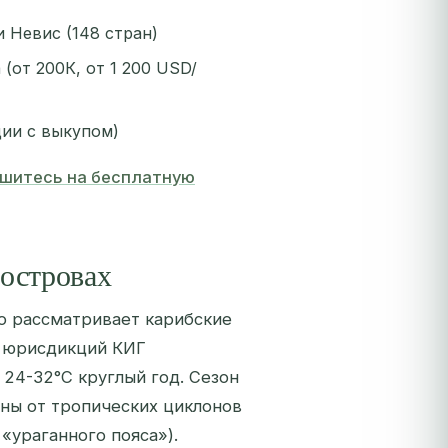
и Невис (148 стран)
 (от 200К, от 1 200 USD/
ции с выкупом)
шитесь на бесплатную
 островах
то рассматривает карибские
ь юрисдикций КИГ
24-32°C круглый год. Сезон
ены от тропических циклонов
«ураганного пояса»).