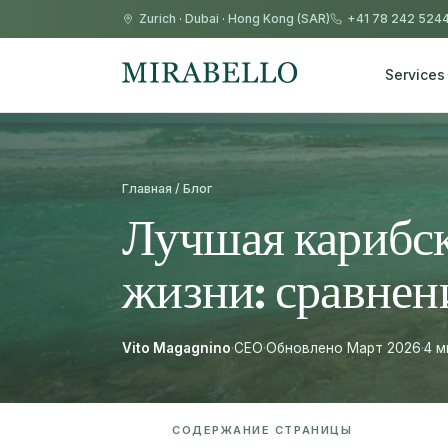
Zurich
·
Dubai
·
Hong Kong (SAR)
+41 78 242 524
Services
Главная / Блог
Лучшая карибск
жизни: сравнен
Vito Magagnino
·
CEO
·
Обновлено Март 2026
·
4 м
СОДЕРЖАНИЕ СТРАНИЦЫ